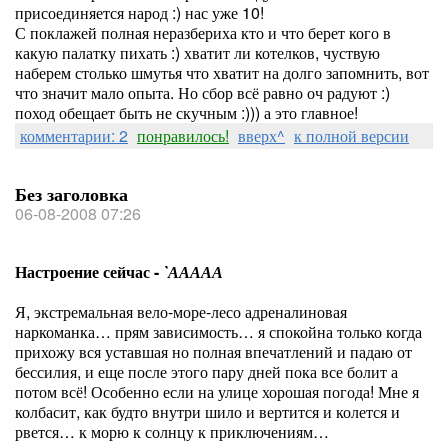
присоединяется народ :) нас уже 10!
С поклажей полная неразбериха кто и что берет кого в
какую палатку пихать :) хватит ли котелков, чуствую
наберем столько шмутья что хватит на долго запомнить, вот
что значит мало опыта. Но сбор всё равно оч радуют :)
поход обещает быть не скучным :))) а это главное!
комментарии: 2
понравилось!
вверх^
к полной версии
Без заголовка
06-08-2008 07:26
Настроение сейчас -
`ААААА
Я, экстремальная вело-море-лесо адреналиновая
наркоманка… прям зависимость… я спокойна только когда
прихожу вся уставшая но полная впечатлений и падаю от
бессилия, и еще после этого пару дней пока все болит а
потом всё! Особенно если на улице хорошая погода! Мне я
колбасит, как будто внутри шило и вертится и колется и
рвется… к морю к солнцу к приключениям…