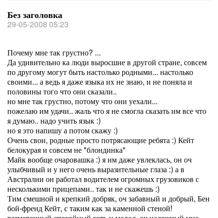
Без заголовка
29-05-2008 05:23
Почему мне так грустно? ...
Да удивительно ка люди выросшие в другой стране, совсем
по другому могут быть настолько родными... настолько
своими... а ведь я даже языка их не знаю, и не поняла и
половины того что они сказали..
но мне так грустно, потому что они уехали...
пожелаю им удачи.. жаль что я не смогла сказать им все что
я думаю.. надо учить язык :)
но я это напишу а потом скажу :)
Очень свои, родные просто потрясающие ребята :) Кейт
белокурая и совсем не "блондинка"
Майк вообще очаровашка :) я им даже увлеклась, он оч
улыбчивый и у него очень выразительные глаза :) а в
Австралии он работал водителем огромных грузовиков с
несколькими прицепами.. так и не скажешь :)
Тим смешной и крепкий добряк, оч забавный и добрый, Бен
бой-френд Кейт, с таким как за каменной стеной!
размеренный спокойный хоть и молод, оч надежный мне