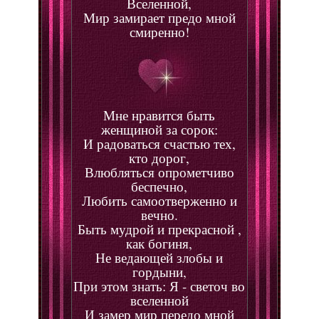
Вселенной,
Мир замирает предо мной
смиренно!
Мне нравится быть
женщиной за сорок:
И радоваться счастью тех,
кто дорог,
Влюбляться опрометчиво
беспечно,
Любить самоотверженно и
вечно.
Быть мудрой и прекрасной ,
как богиня,
Не ведающей злобы и
гордыни,
При этом знать: Я - светоч во
вселенной
И замер мир передо мной