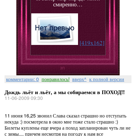
смиренно…
[419x162]
vivien-vivien
комментарии: 0
понравилось!
вверх^
к полной версии
Дождь льёт и льёт, а мы собираемся в ПОХОД!!
11-06-2009 09:30
11 июня 16,25 звонил Слава сказал страшно но отступать
некуда :) посмотрела в окно мне тоже стало страшно :)
Билеты куплены еще вчера а поход запланирован чуть ли не
с зимы.... причем несмотря на погоду к нам все