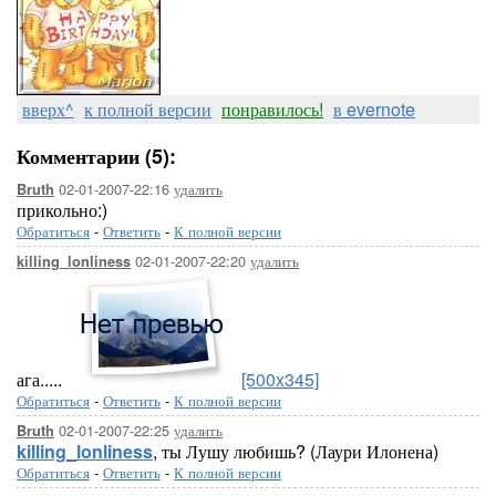
вверх^
к полной версии
понравилось!
в evernote
Комментарии (5):
02-01-2007-22:16
удалить
Bruth
прикольно:)
Обратиться
-
Ответить
-
К полной версии
02-01-2007-22:20
удалить
killing_lonliness
ага.....
[500x345]
Обратиться
-
Ответить
-
К полной версии
02-01-2007-22:25
удалить
Bruth
killing_lonliness
, ты Лушу любишь? (Лаури Илонена)
Обратиться
-
Ответить
-
К полной версии