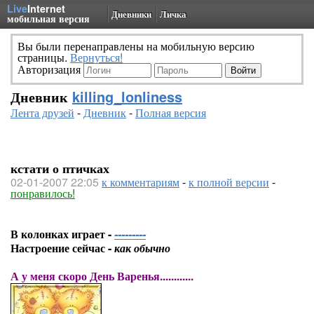
Live
Internet
Дневники
Личка
мобильная версия
Вы были перенаправлены на мобильную версию
страницы.
Вернуться!
Авторизация
Дневник
killing_lonliness
Лента друзей
-
Дневник
-
Полная версия
кстати о птичках
02-01-2007 22:05
к комментариям
-
к полной версии
-
понравилось!
В колонках играет -
---------
Настроение сейчас -
как обычно
А у меня скоро День Варенья............