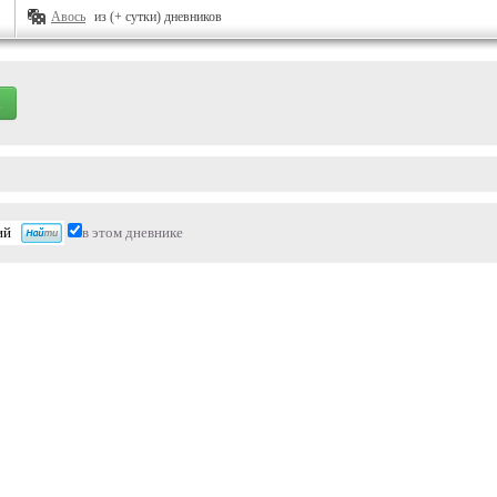
Авось
из (+ сутки) дневников
в этом дневнике