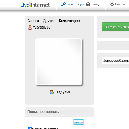
Регистрация
Вход
Рейтинги
Записи
Друзья
Комментарии
Создать дневник
f8tyqdl863
В друзья
Поиск по дневнику
-