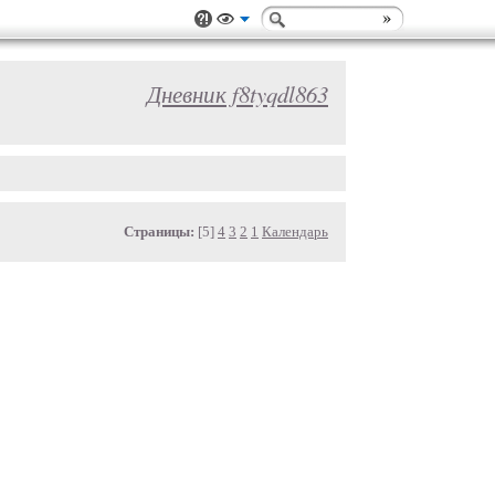
Дневник f8tyqdl863
Страницы:
[5]
4
3
2
1
Календарь