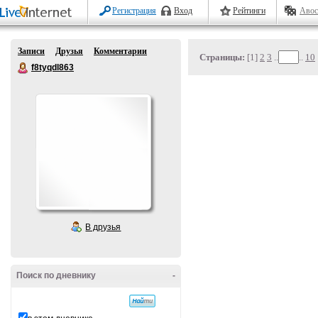
Регистрация
Вход
Рейтинги
Авос
Записи
Друзья
Комментарии
Страницы:
[1]
2
3
..
..
10
f8tyqdl863
В друзья
Поиск по дневнику
-