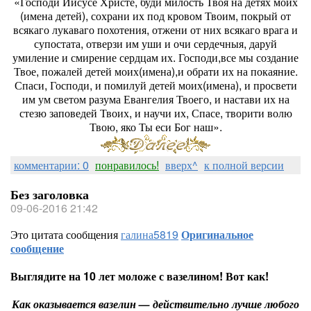
«Господи Иисусе Христе, буди милость Твоя на детях моих
(имена детей), сохрани их под кровом Твоим, покрый от
всякаго лукаваго похотения, отжени от них всякаго врага и
супостата, отверзи им уши и очи сердечныя, даруй
умиление и смирение сердцам их. Господи,все мы создание
Твое, пожалей детей моих(имена),и обрати их на покаяние.
Спаси, Господи, и помилуй детей моих(имена), и просвети
им ум светом разума Евангелия Твоего, и настави их на
стезю заповедей Твоих, и научи их, Спасе, творити волю
Твою, яко Ты еси Бог наш».
комментарии: 0
понравилось!
вверх^
к полной версии
Без заголовка
09-06-2016 21:42
Это цитата сообщения
галина5819
Оригинальное
сообщение
Выглядите на 10 лет моложе с вазелином! Вот как!
Как оказывается вазелин — действительно лучше любого