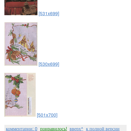
[531x699]
[530x699]
[501x700]
комментарии: 0
понравилось!
вверх^
к полной версии