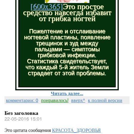
[600x365]
Это простое
средство навсегда избавит
от грибка ногтей
Пожелтение и отслаивание
ногтевой пластины, появление
трещинок и зуд между
пальцами — симптомы
грибковой инфекции.
Статистика свидетельствует,
что каждый 5-й житель Земли
страдает от этой проблемы.
Читать далее...
комментарии: 0
понравилось!
вверх^
к полной версии
Без заголовка
22-05-2016 15:01
Это цитата сообщения
КРАСОТА_ЗДОРОВЬЯ