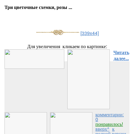
Три цветочные схемки, розы ...
[339x44]
Для увеличения кликаем по картинке:
Читать
далее...
комментарии:
0
понравилось!
вверх^
к
полной версии