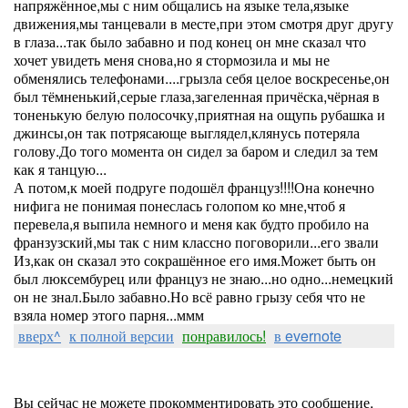
напряжённое,мы с ним общались на языке тела,языке
движения,мы танцевали в месте,при этом смотря друг другу
в глаза...так было забавно и под конец он мне сказал что
хочет увидеть меня снова,но я стормозила и мы не
обменялись телефонами....грызла себя целое воскресенье,он
был тёмненький,серые глаза,загеленная причёска,чёрная в
тоненькую белую полосочку,приятная на ощупь рубашка и
джинсы,он так потрясающе выглядел,клянусь потеряла
голову.До того момента он сидел за баром и следил за тем
как я танцую...
А потом,к моей подруге подошёл француз!!!!Она конечно
нифига не понимая понеслась голопом ко мне,чтоб я
перевела,я выпила немного и меня как будто пробило на
франзузский,мы так с ним классно поговорили...его звали
Из,как он сказал это сокрашённое его имя.Может быть он
был люксембурец или француз не знаю...но одно...немецкий
он не знал.Было забавно.Но всё равно грызу себя что не
взяла номер этого парня...ммм
вверх^
к полной версии
понравилось!
в evernote
Вы сейчас не можете прокомментировать это сообщение.