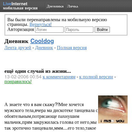
Live
Internet
Дневники
Личка
мобильная версия
Вы были перенаправлены на мобильную версию
страницы.
Вернуться!
Авторизация
Дневник
Cooldog
Лента друзей
-
Дневник
-
Полная версия
ещё один случай из жизни...
13-02-2006 00:54
к комментариям
-
к полной версии
-
понравилось!
А знаете что я вам скажу?!Мне хочется
мужского тела,вчера ма дискотеке танцевала с
обоятельным,потрясающе пахнушим
мальчик,прям закружилась голова от него,мы
так эротично танцевали,ммм....его тело,такое