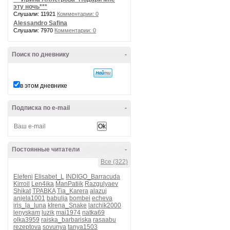
эту ночь***
Слушали: 11921
Комментарии: 0
Alessandro Safina
Слушали: 7970
Комментарии: 0
Поиск по дневнику
-
в этом дневнике
Подписка по e-mail
-
Постоянные читатели
-
Все (322)
Elefeni
Elisabet_L
INDIGO_Barracuda
Kirroil
Len4ika
ManPatiik
Razgulyaev
Shikat
TPABKA
Tia_Karera
alazuj
anjela1001
babulja
bombei
echeva
iris_la_luna
kIrena_Snake
larchik2000
lenyskam
luzik
mai1974
natka69
olka3959
raiska_barbariska
rasaabu
rezeptova
sovunya
tanya1503