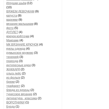
Игрушки шьём
(12)
(10)
ВЯЖЕМ ДЕВОЧКАМ
(9)
капуста
(9)
варежки
(9)
вязание малышкам
(8)
фото
(5)
ДУПЛЕТ
(4)
крючок кофточки
(4)
Макраме
(4)
МК ВЯЗАНИЕ КРЮЧОК
(4)
куклы одежда
(4)
румынское кружево
(3)
тенериф
(3)
природа
(3)
интересные идеи
(3)
ЖАККАРД
(2)
ольга лейс
(2)
из фольги
(2)
брюки
(2)
трафарет
(2)
блюда из курицы
(2)
тунисское вязание
(2)
литература , классика
(2)
ВОРОТНИКИ
(1)
Бурда
(1)