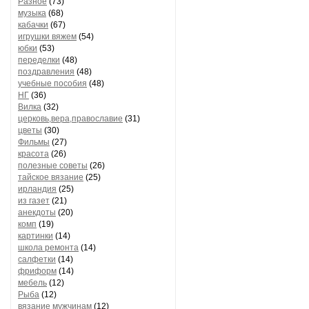
Разное
(73)
музыка
(68)
кабачки
(67)
игрушки вяжем
(54)
юбки
(53)
переделки
(48)
поздравления
(48)
учебные пособия
(48)
НГ
(36)
Вилка
(32)
церковь,вера,православие
(31)
цветы
(30)
Фильмы
(27)
красота
(26)
полезные советы
(26)
тайское вязание
(25)
ирландия
(25)
из газет
(21)
анекдоты
(20)
комп
(19)
картинки
(14)
школа ремонта
(14)
салфетки
(14)
фриформ
(14)
мебель
(12)
Рыба
(12)
вязание мужчинам
(12)