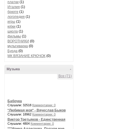
платки
(1)
Италия
(1)
брюгге
(1)
логопедия
(1)
игры
(1)
юбки
(1)
школа
(1)
фильмы
(1)
ВОРОТНИКИ
(0)
мультиварка
(0)
Бурда
(0)
МК ВЯЗАНИЕ КРЮЧОК
(0)
Музыка
-
Все (71)
Бабочка
Слушали: 32518
Комментарии: 0
*Любимая моя* - Вячеслав Быков
Слушали: 18962
Комментарии: 0
Виктор Третьяков - Единственная
Слушали: 4804
Комментарии: 0
***Ирина Аллегрова_Подари мне