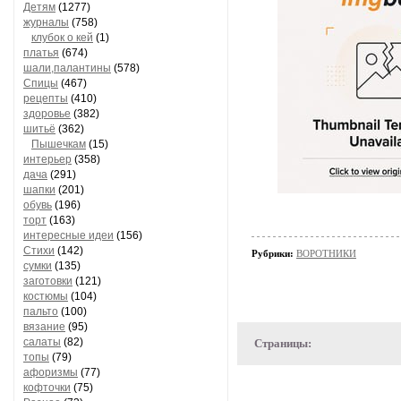
Детям
(1277)
журналы
(758)
клубок о кей
(1)
платья
(674)
шали,палантины
(578)
Спицы
(467)
рецепты
(410)
здоровье
(382)
шитьё
(362)
Пышечкам
(15)
интерьер
(358)
дача
(291)
шапки
(201)
обувь
(196)
торт
(163)
интересные идеи
(156)
Стихи
(142)
Рубрики:
ВОРОТНИКИ
сумки
(135)
заготовки
(121)
костюмы
(104)
пальто
(100)
вязание
(95)
салаты
(82)
Страницы:
топы
(79)
афоризмы
(77)
кофточки
(75)