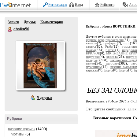
Регистрация
Вход
Рейтинги
Авос
Записи
Друзья
Комментарии
Выбрана рубрика
ВОРОТНИКИ
.
chaika50
Другие рубрики в этом дневнике
церковь,вера,православие
(31),
цв
вязание
(2),
трафарет
(2),
торт
(163
салаты
(82),
Рыба
(12),
румынско
платья
(674),
платки
(1),
переделки
КРЮЧОК
(0),
МК ВЯЗАНИЕ КРЮ
кофточки
(4),
красота
(26),
кофточ
интерьер
(358),
интересные идеи
вяжем
(54),
здоровье
(382),
заг
мужчинам
(12),
вязание малышка
варежки
(9),
Бурда
(0),
Бурда
(1),
б
БЕЗ ЗАГОЛОВ
В друзья
Воскресенье, 19 Июля 2015 г. 09:
Это цитата сообщения
gele
Вязаные воротнички. С
Рубрики
-
вязание крючок
(1490)
Мотивы
(6)