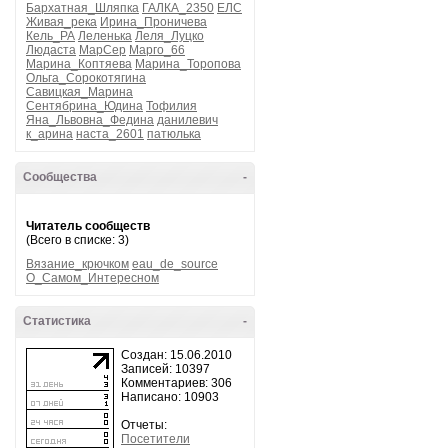
Бархатная_Шляпка
ГАЛКА_2350
ЕЛС
Живая_река
Ирина_Проничева
Кель_РА
Леленька
Леля_Луцко
Людаста
МарСер
Марго_66
Марина_Коптяева
Марина_Торопова
Ольга_Сорокотягина
Савицкая_Марина
Сентябрина_Юдина
Тофилия
Яна_Львовна_Федина
данилевич
к_арина
наста_2601
патюлька
Сообщества
-
Читатель сообществ
(Всего в списке: 3)
Вязание_крючком
eau_de_source
О_Самом_Интересном
Статистика
-
Создан: 15.06.2010
Записей: 10397
Комментариев: 306
Написано: 10903
Отчеты:
Посетители