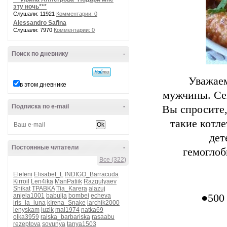
эту ночь***
Слушали: 11921
Комментарии: 0
Alessandro Safina
Слушали: 7970
Комментарии: 0
Поиск по дневнику
-
Уважаем
в этом дневнике
мужчины. Сег
Подписка по e-mail
-
Вы спросите, 
такие котл
дет
Постоянные читатели
-
гемоглоб
Все (322)
Elefeni
Elisabet_L
INDIGO_Barracuda
Kirroil
Len4ika
ManPatiik
Razgulyaev
Shikat
TPABKA
Tia_Karera
alazuj
anjela1001
babulja
bombei
echeva
●500 
iris_la_luna
kIrena_Snake
larchik2000
lenyskam
luzik
mai1974
natka69
olka3959
raiska_barbariska
rasaabu
rezeptova
sovunya
tanya1503