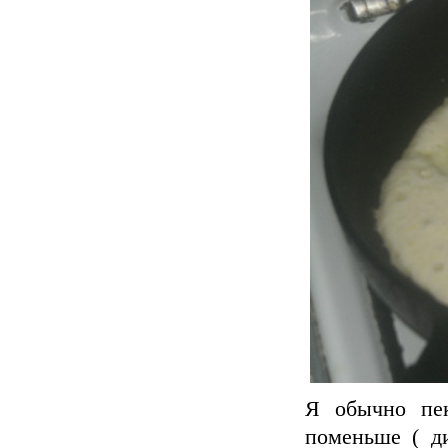
Я обычно пек
поменьше ( д