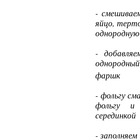
- смешивае
яйцо, терто
однородную
- добавля
однородный
фаршк
- фольгу с
фольгу и
серединкой
- заполняем