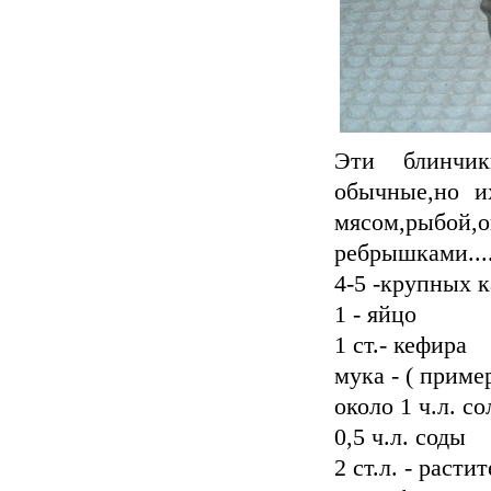
Эти блинчик
обычные,но и
мясом,рыбой
ребрышками....
4-5 -крупных 
1 - яйцо
1 ст.- кефира
мука - ( приме
около 1 ч.л. со
0,5 ч.л. соды
2 ст.л. - расти