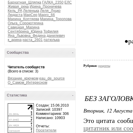
Бархатная_Шляпка
ГАЛКА_2350
ЕЛС
Живая_река
Ирина_Проничева
Кель_РА
Леленька
Леля_Луцко
Людаста
МарСер
Марго_66
Марина_Коптяева
Марина_Торопова
Ольга_Сорокотягина
Савицкая_Марина
Сентябрина_Юдина
Тофилия
Яна_Львовна_Федина
данилевич
к_арина
наста_2601
патюлька
●р
Сообщества
-
Рубрики:
рецепты
Читатель сообществ
(Всего в списке: 3)
Вязание_крючком
eau_de_source
О_Самом_Интересном
Статистика
-
БЕЗ ЗАГОЛОВ
Создан: 15.06.2010
Вторник, 12 Августа 
Записей: 10397
Комментариев: 306
Написано: 10903
Это цитата соо
Отчеты:
цитатник или со
Посетители