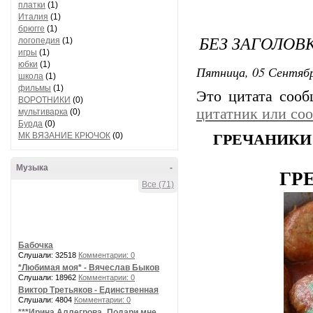
платки
(1)
Италия
(1)
брюгге
(1)
БЕЗ ЗАГОЛОВ
логопедия
(1)
игры
(1)
юбки
(1)
Пятница, 05 Сентябр
школа
(1)
фильмы
(1)
Это цитата соо
ВОРОТНИКИ
(0)
цитатник или со
мультиварка
(0)
Бурда
(0)
МК ВЯЗАНИЕ КРЮЧОК
(0)
ГРЕЧАНИКИ -
Музыка
-
ГРЕ
Все (71)
Бабочка
Слушали: 32518
Комментарии: 0
*Любимая моя* - Вячеслав Быков
Слушали: 18962
Комментарии: 0
Виктор Третьяков - Единственная
Слушали: 4804
Комментарии: 0
***Ирина Аллегрова_Подари мне