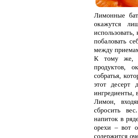
Лимонные бат
окажутся ли
использовать, 
побаловать се
между приема
К тому же, б
продуктов, о
собратья, кот
этот десерт 
ингредиенты, в
Лимон, входя
сбросить ве
напиток в ряд
орехи – вот о
содержится оче