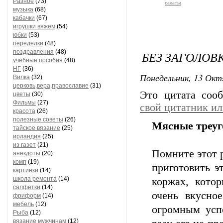
Разное
(73)
салаты
музыка
(68)
кабачки
(67)
игрушки вяжем
(54)
юбки
(53)
переделки
(48)
поздравления
(48)
БЕЗ ЗАГОЛОВ
учебные пособия
(48)
НГ
(36)
Понедельник, 13 Окт
Вилка
(32)
церковь,вера,православие
(31)
Это цитата со
цветы
(30)
Фильмы
(27)
свой цитатник и
красота
(26)
полезные советы
(26)
Мясные треуг
тайское вязание
(25)
ирландия
(25)
из газет
(21)
Помните этот р
анекдоты
(20)
комп
(19)
приготовить 
картинки
(14)
школа ремонта
(14)
коржах, кото
салфетки
(14)
очень вкусно
фриформ
(14)
мебель
(12)
огромным усп
Рыба
(12)
вязание мужчинам
(12)