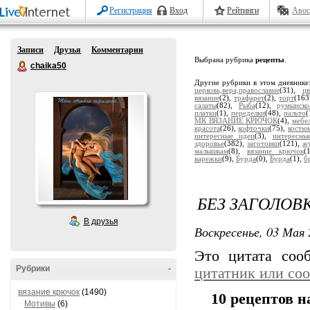
Регистрация
Вход
Рейтинги
Авос
Записи
Друзья
Комментарии
Выбрана рубрика
рецепты
.
chaika50
Другие рубрики в этом дневнике
церковь,вера,православие
(31),
цв
вязание
(2),
трафарет
(2),
торт
(163
салаты
(82),
Рыба
(12),
румынско
платки
(1),
переделки
(48),
пальто
(
МК ВЯЗАНИЕ КРЮЧОК
(4),
мебе
красота
(26),
кофточки
(75),
костю
интересные идеи
(3),
интересны
здоровье
(382),
заготовки
(121),
ж
малышкам
(8),
вязание крючок
(
варежки
(9),
Бурда
(0),
Бурда
(1),
б
БЕЗ ЗАГОЛОВ
В друзья
Воскресенье, 03 Мая 
Это цитата со
Рубрики
-
цитатник или со
вязание крючок
(1490)
10 рецептов 
Мотивы
(6)