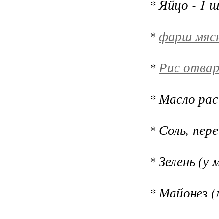
* Яйцо - 1 
*
фарш мяс
*
Рис отва
* Масло ра
* Соль, пере
* Зелень (у 
* Майонез (