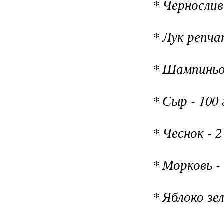
* Чернослив 
* Лук репча
* Шампиньон
* Сыр - 100 
* Чеснок - 2
* Морковь -
* Яблоко зе