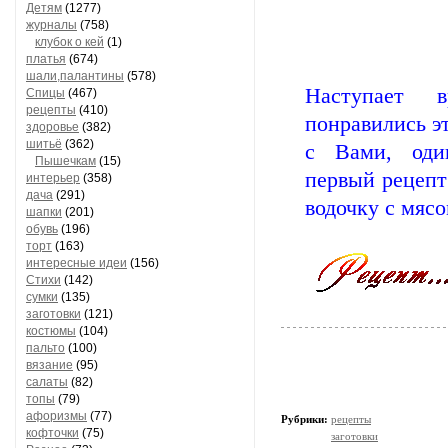
Детям
(1277)
журналы
(758)
клубок о кей
(1)
платья
(674)
шали,палантины
(578)
Наступает 
Спицы
(467)
рецепты
(410)
понравились э
здоровье
(382)
шитьё
(362)
с Вами, оди
Пышечкам
(15)
первый рецепт
интерьер
(358)
дача
(291)
водочку с мясо
шапки
(201)
обувь
(196)
торт
(163)
интересные идеи
(156)
Стихи
(142)
сумки
(135)
заготовки
(121)
костюмы
(104)
пальто
(100)
вязание
(95)
салаты
(82)
топы
(79)
афоризмы
(77)
Рубрики:
рецепты
кофточки
(75)
заготовки