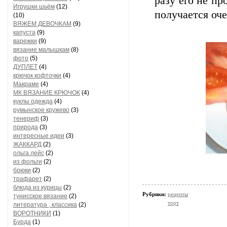
разу его не пр
Игрушки шьём
(12)
получается оч
(10)
ВЯЖЕМ ДЕВОЧКАМ
(9)
капуста
(9)
варежки
(9)
вязание малышкам
(8)
фото
(5)
ДУПЛЕТ
(4)
крючок кофточки
(4)
Макраме
(4)
МК ВЯЗАНИЕ КРЮЧОК
(4)
куклы одежда
(4)
румынское кружево
(3)
тенериф
(3)
природа
(3)
интересные идеи
(3)
ЖАККАРД
(2)
ольга лейс
(2)
из фольги
(2)
брюки
(2)
трафарет
(2)
блюда из курицы
(2)
Рубрики:
рецепты
тунисское вязание
(2)
торт
литература , классика
(2)
ВОРОТНИКИ
(1)
Бурда
(1)