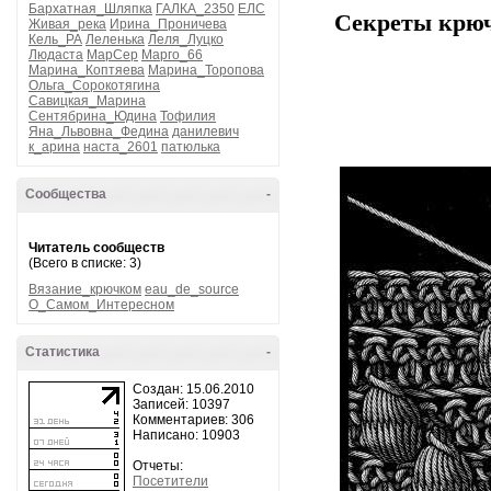
Бархатная_Шляпка
ГАЛКА_2350
ЕЛС
Секреты крю
Живая_река
Ирина_Проничева
Кель_РА
Леленька
Леля_Луцко
Людаста
МарСер
Марго_66
Марина_Коптяева
Марина_Торопова
Ольга_Сорокотягина
Савицкая_Марина
Сентябрина_Юдина
Тофилия
Яна_Львовна_Федина
данилевич
к_арина
наста_2601
патюлька
Сообщества
-
Читатель сообществ
(Всего в списке: 3)
Вязание_крючком
eau_de_source
О_Самом_Интересном
Статистика
-
Создан: 15.06.2010
Записей: 10397
Комментариев: 306
Написано: 10903
Отчеты:
Посетители