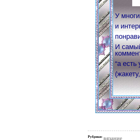
У многи
и интер
понрав
И самый
коммен
“а есть
(жакету,
Рубрики:
вязание