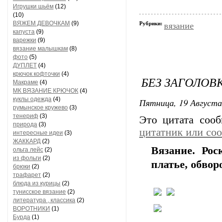
Игрушки шьём
(12)
(10)
ВЯЖЕМ ДЕВОЧКАМ
(9)
Рубрики:
вязание
капуста
(9)
варежки
(9)
вязание малышкам
(8)
фото
(5)
ДУПЛЕТ
(4)
крючок кофточки
(4)
БЕЗ ЗАГОЛОВ
Макраме
(4)
МК ВЯЗАНИЕ КРЮЧОК
(4)
куклы одежда
(4)
Пятница, 19 Августа
румынское кружево
(3)
тенериф
(3)
Это цитата соо
природа
(3)
цитатник или со
интересные идеи
(3)
ЖАККАРД
(2)
Вязание. Ро
ольга лейс
(2)
из фольги
(2)
платье, обвор
брюки
(2)
трафарет
(2)
блюда из курицы
(2)
тунисское вязание
(2)
литература , классика
(2)
ВОРОТНИКИ
(1)
Бурда
(1)