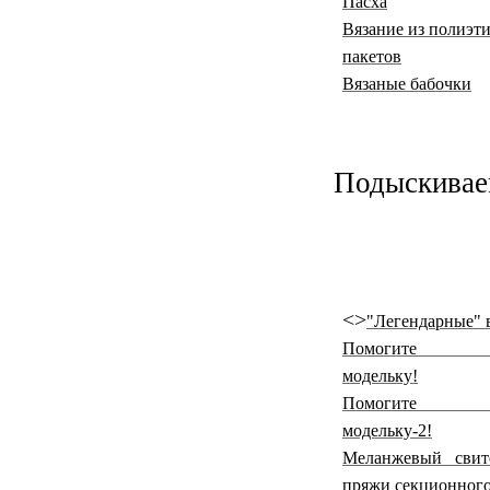
Пасха
Вязание из полиэт
пакетов
Вязаные бабочки
Подыскивае
<>
"Легендарные" 
Помогите по
модельку!
Помогите по
модельку-2!
Меланжевый свит
пряжи секционног