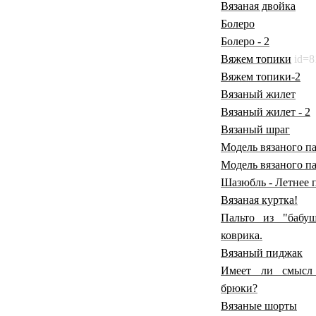
Вязаная двойка
Болеро
Болеро - 2
Вяжем топики
id=8
Вяжем топики-2
Вязаный жилет
Вязаный жилет - 2
Вязаный шраг
Модель вязаного па
Модель вязаного па
Шазюбль - Летнее 
Вязаная куртка!
Пальто из "бабу
коврика.
Вязаный пиджак
Имеет ли смысл 
брюки?
Вязаные шорты