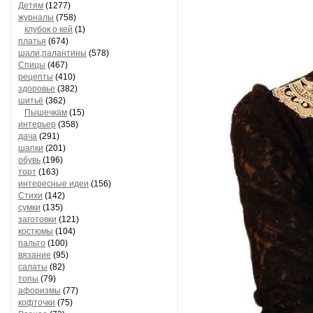
Детям
(1277)
журналы
(758)
клубок о кей
(1)
платья
(674)
шали,палантины
(578)
Спицы
(467)
рецепты
(410)
здоровье
(382)
шитьё
(362)
Пышечкам
(15)
интерьер
(358)
дача
(291)
шапки
(201)
обувь
(196)
торт
(163)
интересные идеи
(156)
Стихи
(142)
сумки
(135)
заготовки
(121)
костюмы
(104)
пальто
(100)
вязание
(95)
салаты
(82)
топы
(79)
афоризмы
(77)
кофточки
(75)