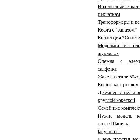
Интересный жакет
перчаткам
Трансформеры и ве
Кофта с "запахом"
Коллекция *Сплете
Модельки из оче
журналов
Одежда с элем
салфетки
Жакет в стиле 50-х 
Кофточка с рюшем...
Джемпер с цельно
круглой кокеткой
Семейные комплек
Нужна модель к
стиле Шанель
lady in red...
Очень простая, но