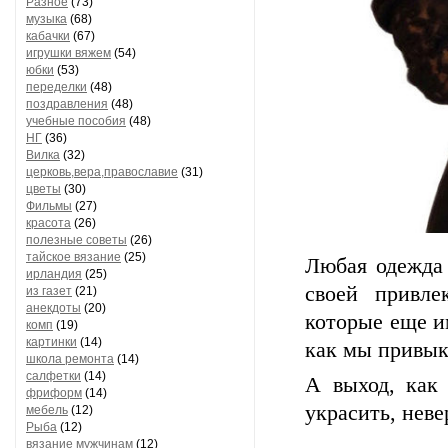
Разное
(73)
музыка
(68)
кабачки
(67)
игрушки вяжем
(54)
юбки
(53)
переделки
(48)
поздравления
(48)
учебные пособия
(48)
НГ
(36)
Вилка
(32)
церковь,вера,православие
(31)
цветы
(30)
Фильмы
(27)
красота
(26)
полезные советы
(26)
тайское вязание
(25)
Любая одежда 
ирландия
(25)
своей привле
из газет
(21)
анекдоты
(20)
которые еще и
комп
(19)
картинки
(14)
как мы привык
школа ремонта
(14)
салфетки
(14)
А выход, как 
фриформ
(14)
украсить, неве
мебель
(12)
Рыба
(12)
вязание мужчинам
(12)