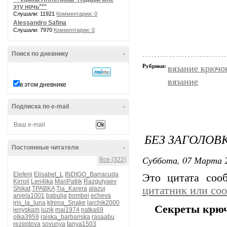
эту ночь***
Слушали: 11921
Комментарии: 0
Alessandro Safina
Слушали: 7970
Комментарии: 0
Поиск по дневнику
-
Рубрики:
вязание крючо
вязание
в этом дневнике
Подписка по e-mail
-
БЕЗ ЗАГОЛОВ
Постоянные читатели
-
Суббота, 07 Марта 2
Все (322)
Elefeni
Elisabet_L
INDIGO_Barracuda
Это цитата со
Kirroil
Len4ika
ManPatiik
Razgulyaev
цитатник или со
Shikat
TPABKA
Tia_Karera
alazuj
anjela1001
babulja
bombei
echeva
iris_la_luna
kIrena_Snake
larchik2000
Секреты крю
lenyskam
luzik
mai1974
natka69
olka3959
raiska_barbariska
rasaabu
rezeptova
sovunya
tanya1503