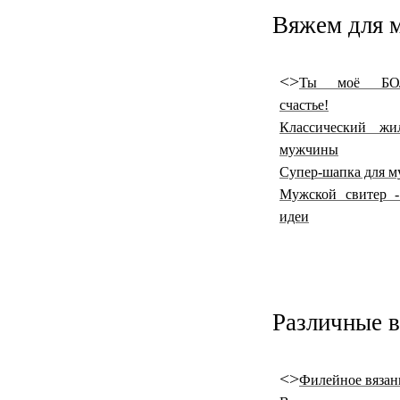
Вяжем для 
<>
Ты моё БО
счастье!
Классический жи
мужчины
Супер-шапка для 
Мужской свитер 
идеи
Различные в
<>
Филейное вязан