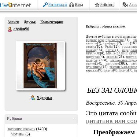
Регистрация
Вход
Рейтинги
Авос
Записи
Друзья
Комментарии
Выбрана рубрика
вязание
.
chaika50
Другие рубрики в этом дневнике
церковь,вера,православие
(31),
цв
вязание
(2),
трафарет
(2),
торт
(163
салаты
(82),
Рыба
(12),
румынско
платья
(674),
платки
(1),
переделки
КРЮЧОК
(0),
МК ВЯЗАНИЕ КРЮ
кофточки
(4),
красота
(26),
кофточ
интерьер
(358),
интересные идеи
вяжем
(54),
здоровье
(382),
заг
мужчинам
(12),
вязание малышкам
варежки
(9),
Бурда
(0),
Бурда
(1),
б
БЕЗ ЗАГОЛОВ
В друзья
Воскресенье, 30 Апре
Это цитата сооб
Рубрики
-
цитатник или со
вязание крючок
(1490)
Преображаем 
Мотивы
(6)