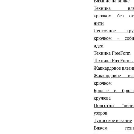
Вязание на вилке
Техника вяза
крючком без от
нити
Ленточное кру
крючком - соби
идеи
Техника FreeForm
Техника FreeForm -
Жаккардовое вязан
Жаккардовое вяз
крючком
Брюгге и брюгг
кружева
Полсотни "лени
узоров
Тунисское вязание
Вяжем техни