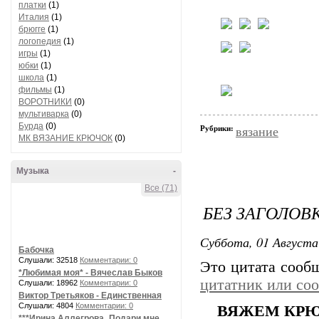
платки
(1)
Италия
(1)
брюгге
(1)
логопедия
(1)
игры
(1)
юбки
(1)
школа
(1)
фильмы
(1)
ВОРОТНИКИ
(0)
мультиварка
(0)
Бурда
(0)
Рубрики:
вязание
МК ВЯЗАНИЕ КРЮЧОК
(0)
Музыка
-
Все (71)
БЕЗ ЗАГОЛОВ
Суббота, 01 Августа
Бабочка
Слушали: 32518
Комментарии: 0
Это цитата соо
*Любимая моя* - Вячеслав Быков
цитатник или со
Слушали: 18962
Комментарии: 0
Виктор Третьяков - Единственная
Слушали: 4804
Комментарии: 0
ВЯЖЕМ КРЮ
***Ирина Аллегрова_Подари мне