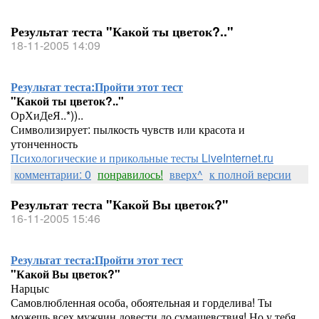
Результат теста "Какой ты цветок?.."
18-11-2005 14:09
Результат теста:
Пройти этот тест
"Какой ты цветок?.."
ОрХиДеЯ..*))..
Символизирует: пылкость чувств или красота и
утонченность
Психологические и прикольные тесты LiveInternet.ru
комментарии: 0
понравилось!
вверх^
к полной версии
Результат теста "Какой Вы цветок?"
16-11-2005 15:46
Результат теста:
Пройти этот тест
"Какой Вы цветок?"
Нарцыс
Самовлюбленная особа, обоятельная и горделива! Ты
можешь всех мужчин довести до сумашевствия! Но у тебя