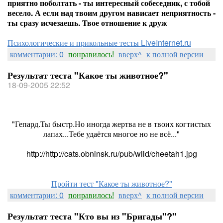
приятно поболтать - ты интересный собеседник, с тобой
весело. А если над твоим другом нависает неприятность -
ты сразу исчезаешь. Твое отношение к друж
Психологические и прикольные тесты LiveInternet.ru
комментарии: 0
понравилось!
вверх^
к полной версии
Результат теста "Какое ты животное?"
18-09-2005 22:52
"Гепард.Ты быстр.Но иногда жертва не в твоих когтистых
лапах...Тебе удаётся многое но не всё..."
http://http://cats.obninsk.ru/pub/wild/cheetah1.jpg
Пройти тест "Какое ты животное?"
комментарии: 0
понравилось!
вверх^
к полной версии
Результат теста "Кто вы из "Бригады"?"