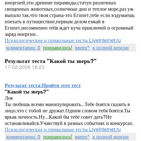
инергией,эти древние пирамиды,статуи различных
свещенных животных,солнечные дни и теплое море,раз уж
выпало так,что твоя страна-это Египет,тебе если вздумаешь
поехать в путишествие,первым делом езжай в
Египет,несомненно тебя ждет куча приключей и огромный
заряд инергии..
Психологические и прикольные тесты LiveInternet.ru
комментарии: 0
понравилось!
вверх^
к полной версии
Результат теста "Какой ты зверь?"
17-02-2006 18:23
Результат теста:
Пройти этот тест
"Какой ты зверь?"
Лев
Ты любишь всеми манипулировать...Тебе боятся сказать в
лицо,что с тобой не дружат.Одним словом тебя боятся.Ты
яркая личность.Ну...Какой бы тебе совет дать?Не
останавливайся.Учавствуй в разных событиях и конкурсах.
Психологические и прикольные тесты LiveInternet.ru
комментарии: 0
понравилось!
вверх^
к полной версии