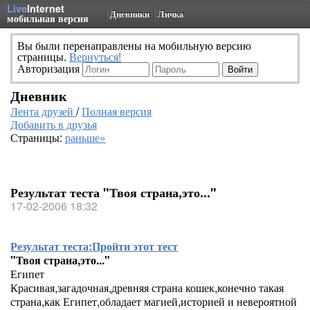
Live
Internet
Дневники
Личка
мобильная версия
Вы были перенаправлены на мобильную версию
страницы.
Вернуться!
Авторизация
Дневник
Лента друзей
/
Полная версия
Добавить в друзья
Страницы:
раньше»
Результат теста "Твоя страна,это..."
17-02-2006 18:32
Результат теста:
Пройти этот тест
"Твоя страна,это..."
Египет
Красивая,загадочная,древняя страна кошек,конечно такая
страна,как Египет,обладает магией,историей и невероятной