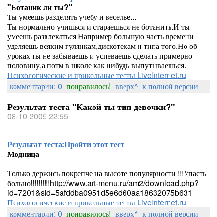
"Ботаник ли ты?"
Ты умеешь разделять учебу и веселье...
Ты нормально учишься и стараешься не ботанить.И ты
умеешь развлекаться!Например большую часть времени
уделяешь всяким гулянкам,дискотекам и типа того.Но об
уроках ты не забываешь и успеваешь сделать примерно
половину,а потм в школе как нибудь выпутываешься.
Психологические и прикольные тесты LiveInternet.ru
комментарии: 0
понравилось!
вверх^
к полной версии
Результат теста "Какой ты тип девочки?"
08-10-2005 22:55
Результат теста:
Пройти этот тест
Модница
Только держись покрепче на высоте популярности !!!Упасть
больно!!!!!!!!!!http://www.art-menu.ru/am2/download.php?
id=7201&sid=5afddba0951d5e6d60aa18632075b631
Психологические и прикольные тесты LiveInternet.ru
комментарии: 0
понравилось!
вверх^
к полной версии