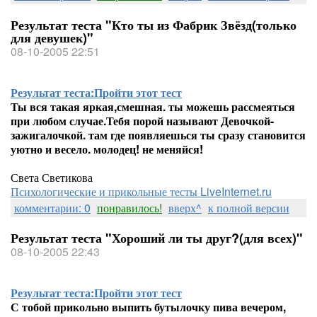
Результат теста "Кто ты из Фабрик Звёзд(только
для девушек)"
08-10-2005 22:51
Результат теста:
Пройти этот тест
Ты вся такая яркая,смешная. ты можешь рассмеяться
при любом случае.Тебя порой называют Девочкой-
зажигалочкой. там где появляешься ты сразу становится
уютно и весело. молодец! не меняйся!
Света Светикова
Психологические и прикольные тесты LiveInternet.ru
комментарии: 0
понравилось!
вверх^
к полной версии
Результат теста "Хороший ли ты друг?(для всех)"
08-10-2005 22:43
Результат теста:
Пройти этот тест
С тобой прикольно выпить бутылочку пива вечером,