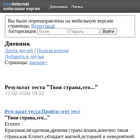
Live
Internet
Дневники
Личка
мобильная версия
Вы были перенаправлены на мобильную версию
страницы.
Вернуться!
Авторизация
Дневник
Лента друзей
/
Полная версия
Добавить в друзья
Страницы:
раньше»
Результат теста "Твоя страна,это..."
17-02-2006 18:32
Результат теста:
Пройти этот тест
"Твоя страна,это..."
Египет
Красивая,загадочная,древняя страна кошек,конечно такая
страна,как Египет,обладает магией,историей и невероятной