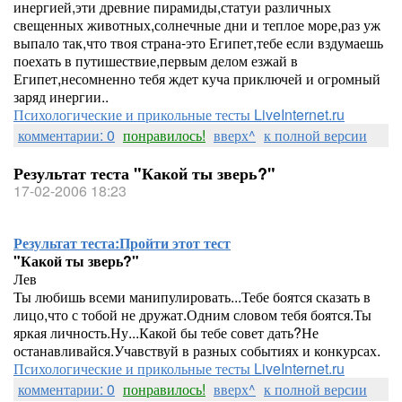
инергией,эти древние пирамиды,статуи различных
свещенных животных,солнечные дни и теплое море,раз уж
выпало так,что твоя страна-это Египет,тебе если вздумаешь
поехать в путишествие,первым делом езжай в
Египет,несомненно тебя ждет куча приключей и огромный
заряд инергии..
Психологические и прикольные тесты LiveInternet.ru
комментарии: 0
понравилось!
вверх^
к полной версии
Результат теста "Какой ты зверь?"
17-02-2006 18:23
Результат теста:
Пройти этот тест
"Какой ты зверь?"
Лев
Ты любишь всеми манипулировать...Тебе боятся сказать в
лицо,что с тобой не дружат.Одним словом тебя боятся.Ты
яркая личность.Ну...Какой бы тебе совет дать?Не
останавливайся.Учавствуй в разных событиях и конкурсах.
Психологические и прикольные тесты LiveInternet.ru
комментарии: 0
понравилось!
вверх^
к полной версии