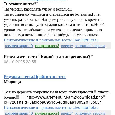
"Ботаник ли ты?"
Ты умеешь разделять учебу и веселье...
Ты нормально учишься и стараешься не ботанить.И ты
умеешь развлекаться!Например большую часть времени
уделяешь всяким гулянкам,дискотекам и типа того.Но об
уроках ты не забываешь и успеваешь сделать примерно
половину,а потм в школе как нибудь выпутываешься.
Психологические и прикольные тесты LiveInternet.ru
комментарии: 0
понравилось!
вверх^
к полной версии
Результат теста "Какой ты тип девочки?"
08-10-2005 22:55
Результат теста:
Пройти этот тест
Модница
Только держись покрепче на высоте популярности !!!Упасть
больно!!!!!!!!!!http://www.art-menu.ru/am2/download.php?
id=7201&sid=5afddba0951d5e6d60aa18632075b631
Психологические и прикольные тесты LiveInternet.ru
комментарии: 0
понравилось!
вверх^
к полной версии