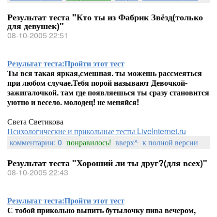
Результат теста "Кто ты из Фабрик Звёзд(только
для девушек)"
08-10-2005 22:51
Результат теста:
Пройти этот тест
Ты вся такая яркая,смешная. ты можешь рассмеяться
при любом случае.Тебя порой называют Девочкой-
зажигалочкой. там где появляешься ты сразу становится
уютно и весело. молодец! не меняйся!
Света Светикова
Психологические и прикольные тесты LiveInternet.ru
комментарии: 0
понравилось!
вверх^
к полной версии
Результат теста "Хороший ли ты друг?(для всех)"
08-10-2005 22:43
Результат теста:
Пройти этот тест
С тобой прикольно выпить бутылочку пива вечером,