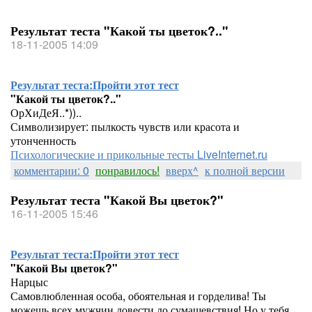
Результат теста "Какой ты цветок?.."
18-11-2005 14:09
Результат теста:
Пройти этот тест
"Какой ты цветок?.."
ОрХиДеЯ..*))..
Символизирует: пылкость чувств или красота и
утонченность
Психологические и прикольные тесты LiveInternet.ru
комментарии: 0
понравилось!
вверх^
к полной версии
Результат теста "Какой Вы цветок?"
16-11-2005 15:46
Результат теста:
Пройти этот тест
"Какой Вы цветок?"
Нарцыс
Самовлюбленная особа, обоятельная и горделива! Ты
можешь всех мужчин довести до сумашевствия! Но у тебя