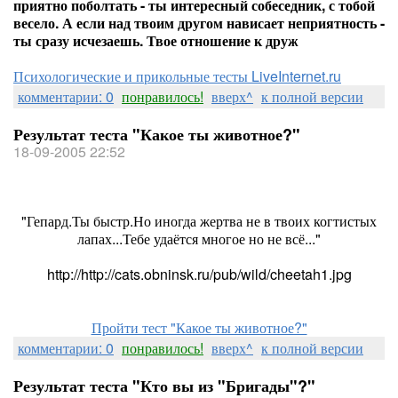
приятно поболтать - ты интересный собеседник, с тобой
весело. А если над твоим другом нависает неприятность -
ты сразу исчезаешь. Твое отношение к друж
Психологические и прикольные тесты LiveInternet.ru
комментарии: 0
понравилось!
вверх^
к полной версии
Результат теста "Какое ты животное?"
18-09-2005 22:52
"Гепард.Ты быстр.Но иногда жертва не в твоих когтистых
лапах...Тебе удаётся многое но не всё..."
http://http://cats.obninsk.ru/pub/wild/cheetah1.jpg
Пройти тест "Какое ты животное?"
комментарии: 0
понравилось!
вверх^
к полной версии
Результат теста "Кто вы из "Бригады"?"