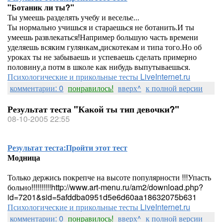
"Ботаник ли ты?"
Ты умеешь разделять учебу и веселье...
Ты нормально учишься и стараешься не ботанить.И ты
умеешь развлекаться!Например большую часть времени
уделяешь всяким гулянкам,дискотекам и типа того.Но об
уроках ты не забываешь и успеваешь сделать примерно
половину,а потм в школе как нибудь выпутываешься.
Психологические и прикольные тесты LiveInternet.ru
комментарии: 0
понравилось!
вверх^
к полной версии
Результат теста "Какой ты тип девочки?"
08-10-2005 22:55
Результат теста:
Пройти этот тест
Модница
Только держись покрепче на высоте популярности !!!Упасть
больно!!!!!!!!!!http://www.art-menu.ru/am2/download.php?
id=7201&sid=5afddba0951d5e6d60aa18632075b631
Психологические и прикольные тесты LiveInternet.ru
комментарии: 0
понравилось!
вверх^
к полной версии