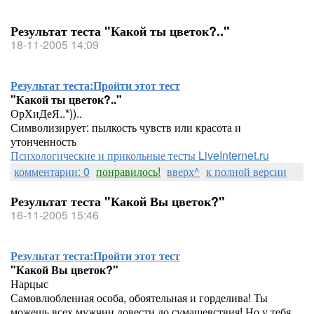
Результат теста "Какой ты цветок?.."
18-11-2005 14:09
Результат теста:
Пройти этот тест
"Какой ты цветок?.."
ОрХиДеЯ..*))..
Символизирует: пылкость чувств или красота и
утонченность
Психологические и прикольные тесты LiveInternet.ru
комментарии: 0
понравилось!
вверх^
к полной версии
Результат теста "Какой Вы цветок?"
16-11-2005 15:46
Результат теста:
Пройти этот тест
"Какой Вы цветок?"
Нарцыс
Самовлюбленная особа, обоятельная и горделива! Ты
можешь всех мужчин довести до сумашевствия! Но у тебя