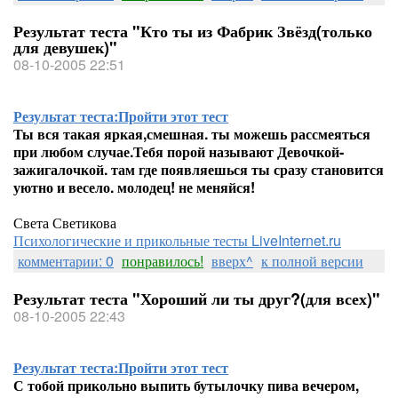
Результат теста "Кто ты из Фабрик Звёзд(только
для девушек)"
08-10-2005 22:51
Результат теста:
Пройти этот тест
Ты вся такая яркая,смешная. ты можешь рассмеяться
при любом случае.Тебя порой называют Девочкой-
зажигалочкой. там где появляешься ты сразу становится
уютно и весело. молодец! не меняйся!
Света Светикова
Психологические и прикольные тесты LiveInternet.ru
комментарии: 0
понравилось!
вверх^
к полной версии
Результат теста "Хороший ли ты друг?(для всех)"
08-10-2005 22:43
Результат теста:
Пройти этот тест
С тобой прикольно выпить бутылочку пива вечером,