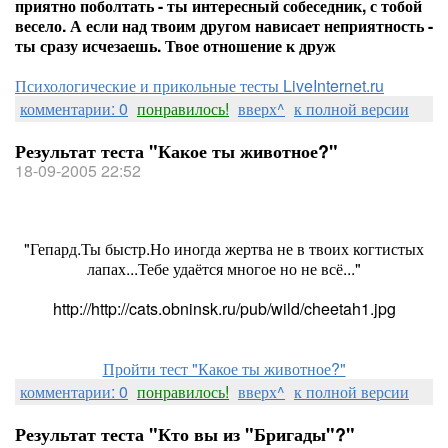
приятно поболтать - ты интересный собеседник, с тобой
весело. А если над твоим другом нависает неприятность -
ты сразу исчезаешь. Твое отношение к друж
Психологические и прикольные тесты LiveInternet.ru
комментарии: 0
понравилось!
вверх^
к полной версии
Результат теста "Какое ты животное?"
18-09-2005 22:52
"Гепард.Ты быстр.Но иногда жертва не в твоих когтистых
лапах...Тебе удаётся многое но не всё..."
http://http://cats.obninsk.ru/pub/wild/cheetah1.jpg
Пройти тест "Какое ты животное?"
комментарии: 0
понравилось!
вверх^
к полной версии
Результат теста "Кто вы из "Бригады"?"