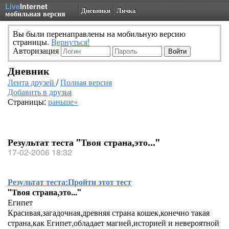
Live
Internet
Дневники
Личка
мобильная версия
Вы были перенаправлены на мобильную версию
страницы.
Вернуться!
Авторизация
Дневник
Лента друзей
/
Полная версия
Добавить в друзья
Страницы:
раньше»
Результат теста "Твоя страна,это..."
17-02-2006 18:32
Результат теста:
Пройти этот тест
"Твоя страна,это..."
Египет
Красивая,загадочная,древняя страна кошек,конечно такая
страна,как Египет,обладает магией,историей и невероятной