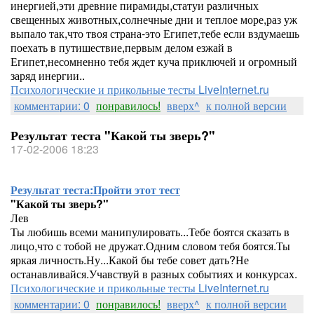
инергией,эти древние пирамиды,статуи различных
свещенных животных,солнечные дни и теплое море,раз уж
выпало так,что твоя страна-это Египет,тебе если вздумаешь
поехать в путишествие,первым делом езжай в
Египет,несомненно тебя ждет куча приключей и огромный
заряд инергии..
Психологические и прикольные тесты LiveInternet.ru
комментарии: 0
понравилось!
вверх^
к полной версии
Результат теста "Какой ты зверь?"
17-02-2006 18:23
Результат теста:
Пройти этот тест
"Какой ты зверь?"
Лев
Ты любишь всеми манипулировать...Тебе боятся сказать в
лицо,что с тобой не дружат.Одним словом тебя боятся.Ты
яркая личность.Ну...Какой бы тебе совет дать?Не
останавливайся.Учавствуй в разных событиях и конкурсах.
Психологические и прикольные тесты LiveInternet.ru
комментарии: 0
понравилось!
вверх^
к полной версии