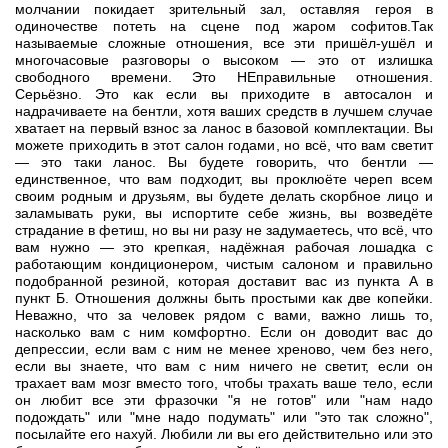
молчании покидает зрительный зал, оставляя героя в
одиночестве потеть на сцене под жаром софитов.
Так
называемые сложные отношения, все эти пришёл-ушёл и
многочасовые разговоры о высоком — это от излишка
свободного времени. Это НЕправильные отношения.
Серьёзно. Это как если вы приходите в автосалон и
надрачиваете на бентли, хотя ваших средств в лучшем случае
хватает на первый взнос за ланос в базовой комплектации. Вы
можете приходить в этот салон годами, но всё, что вам светит
— это таки ланос. Вы будете говорить, что бентли —
единственное, что вам подходит, вы проклюёте череп всем
своим родным и друзьям, вы будете делать скорбное лицо и
заламывать руки, вы испортите себе жизнь, вы возведёте
страдание в фетиш, но вы ни разу не задумаетесь, что всё, что
вам нужно — это крепкая, надёжная рабочая лошадка с
работающим кондиционером, чистым салоном и правильно
подобранной резиной, которая доставит вас из пункта А в
пункт Б. Отношения должны быть простыми как две копейки.
Неважно, что за человек рядом с вами, важно лишь то,
насколько вам с ним комфортно. Если он доводит вас до
депрессии, если вам с ним не менее хреново, чем без него,
если вы знаете, что вам с ним ничего не светит, если он
трахает вам мозг вместо того, чтобы трахать ваше тело, если
он любит все эти фразочки "я не готов" или "нам надо
подождать" или "мне надо подумать" или "это так сложно",
посылайте его нахуй. Любили ли вы его действительно или это