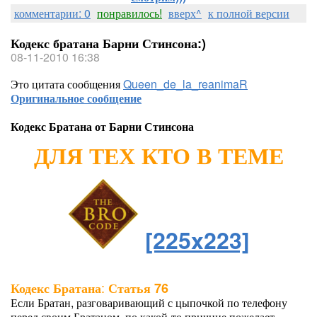
комментарии: 0
понравилось!
вверх^
к полной версии
Кодекс братана Барни Стинсона:)
08-11-2010 16:38
Это цитата сообщения
Queen_de_la_reanimaR
Оригинальное сообщение
Кодекс Братана от Барни Стинсона
ДЛЯ ТЕХ КТО В ТЕМЕ
[225x223]
:
Кодекс Братана
Статья 76
Если Братан, разговаривающий с цыпочкой по телефону
перед своим Братаном, по какой-то причине пожелает