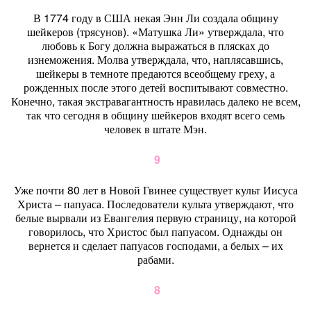
В 1774 году в США некая Энн Ли создала общину
шейкеров (трясунов). «Матушка Ли» утверждала, что
любовь к Богу должна выражаться в плясках до
изнеможения. Молва утверждала, что, наплясавшись,
шейкеры в темноте предаются всеобщему греху, а
рожденных после этого детей воспитывают совместно.
Конечно, такая экстравагантность нравилась далеко не всем,
так что сегодня в общину шейкеров входят всего семь
человек в штате Мэн.
9
Уже почти 80 лет в Новой Гвинее существует культ Иисуса
Христа – папуаса. Последователи культа утверждают, что
белые вырвали из Евангелия первую страницу, на которой
говорилось, что Христос был папуасом. Однажды он
вернется и сделает папуасов господами, а белых – их
рабами.
8