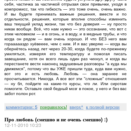
себя, частичка за частичкой отгрызая свои привычки, уходя в
компромисс, так что гибкость — это тоже очень, очень важно.
И вы будете принимать важные решения, вместе и по
отдельности, решения, которые вполне способны изменить
ваш текущий уклад жизни, так что без доверия — ну просто
никак вообще. Всё, что нам нужно — это осознание, что вот с
этим человеком — и в огонь, и в воду, и в медные трубы, и что
когда он рядом — вам очень хорошо. И что БЕЗ него вам
гораааааздо хуёвееее, чем с ним. И я вас уверяю — когда вы
обернётесь назад лет через 20-30, когда будете по-прежнему
умиляться, измеряя его температуру и помогая писать
завещание, хотя он всего лишь один раз чихнул, и когда вы
перестанете вести наконец задушевные разговоры "а куда мы
движемся", потому что вы УЖЕ пришли туда, куда вам нужно,
вот это и есть любовь. Любовь — она заранее не
просчитывается. Никогда. А все вот эти "сложные" отношения
— ну бл, пойдите на какие-то курсы, что ли. Или сиротам
помогите. Оставьте свой бедный мозг в покое, у него и без вас
забот полон рот.
комментарии: 5
понравилось!
вверх^
к полной версии
Про любовь (смешно и не очень смешно) :)
12-11-2010 10:23