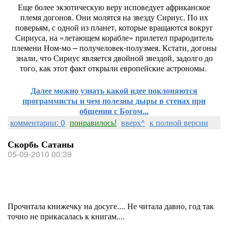
Еще более экзотическую веру исповедует африканское
племя догонов. Они молятся на звезду Сириус. По их
поверьям, с одной из планет, которые вращаются вокруг
Сириуса, на «летающем корабле» прилетел прародитель
племени Ном-мо – получеловек-полузмея. Кстати, догоны
знали, что Сириус является двойной звездой, задолго до
того, как этот факт открыли европейские астрономы.
Далее можно узнать какой идее поклоняются
программисты и чем полезны дыры в стенах при
общении с Богом...
комментарии: 0
понравилось!
вверх^
к полной версии
Скорбь Сатаны
05-09-2010 00:39
Прочитала книжечку на досуге.... Не читала давно, год так
точно не прикасалась к книгам....