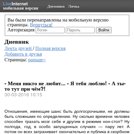
Live
Internet
Дневники
Личка
мобильная версия
Вы были перенаправлены на мобильную версию
страницы.
Вернуться!
Авторизация
Дневник
Лента друзей
/
Полная версия
Добавить в друзья
Страницы:
раньше»
- Меня никто не любит... - Я тебя люблю! - А ты-
то тут при чём?!
30-03-2016 10:15
Отношения, имеющие шанс быть долгосрочными, не должны
быть сложными по определению. Ну сколько времени человек
способен трахать мозг себе и другим в режиме нон-стоп? Ну
полгода, год, в особо запущенных случаях — пару лет. А
потом он всех затрахивает окончательно и публика в скорбном