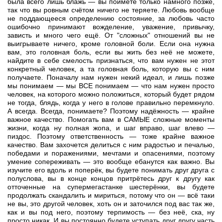
была всего лишь блажь — вы поймёте только намного позже,
так что вы ровным счётом ничего не теряете. Любовь вообще
не поддающееся определению состояние, за любовь часто
ошибочно принимают вожделение, уважение, привычку,
зависть и много чего ещё. От "сложных" отношений вы не
выигрываете ничего, кроме головной боли. Если она нужна
вам, это головная боль, если вы жить без неё не можете,
найдите в себе смелость признаться, что вам нужен не этот
конкретный человек, а та головная боль, которую вы с ним
получаете. Поначалу нам нужен некий идеал, и лишь позже
мы понимаем — мы ВСЕ понимаем — что нам нужен просто
человек, на которого можно положиться, который будет рядом
не тогда, блядь, когда у него в голове правильно перемкнуло.
А всегда. Всегда, понимаете? Поэтому надёжность — крайне
важное качество. Помогать вам в САМЫЕ сложные моменты
жизни, когда ну полная жопа, и шаг вправо, шаг влево —
пиздос. Поэтому ответственность — тоже крайне важное
качество. Вам захочется делиться с ним радостью и печалью,
победами и поражениями, мечтами и опасениями, поэтому
умение сопереживать — это вообще ебанутся как важно. Вы
изучите его вдоль и поперёк, вы будете понимать друг друга с
полуслова, вы в конце концов притрётесь друг к другу как
отточенные на супермегастанке шестерёнки, вы будете
продолжать скандалить и мириться, потому что он — всё таки
не вы, это другой человек, хоть он и заточился под вас так же,
как и вы под него, поэтому терпимость — без неё, ска, ну
просто никак. И вы постоянно будете уступать друг другу часть