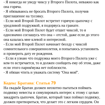
- Я никогда не уведу чиксу у Второго Пилота, неважно как
она горяча.
- Я обязываюсь не бросать Второго Пилота, получив
приглашение на тусовку.
- Если мой Второй Пилот встретит горячую цыпочку с
уродливой подружкой, я подорвусь на гранате.
- Если мой Второй Пилот будет отшит чиксой, то я
однозначно соглашусь что она – отстой, даже если до этого
она казалась мне клевой и интересной.
- Если мой Второй Пилот начинает беседу с чиксой
сомнительного совершеннолетия, я попытаюсь установить
и проверить дату ее рождения.
- Если я узнаю что подружка моего Второго Пилота уже с
кем-то встречается, то я должен сообщить ему об этом, даже
если этого парня/мужа нет поблизости.
- Я обязан чтить и уважать систему “Она моя!”.
:
Кодекс Братана
Статья 79
На свадьбе Братан должен неохотно пытаться поймать
подвязку невесты и симулировать интерес к этому с целью
закадрить цыпочек. Братан, который таки поймал подвязку,
должен притвориться, что делает это с легким сердцем. Он