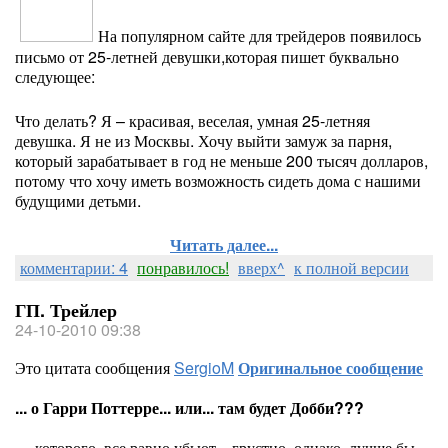
На популярном сайте для трейдеров появилось
письмо от 25-летней девушки,которая пишет буквально
следующее:
Что делать? Я – красивая, веселая, умная 25-летняя
девушка. Я не из Москвы. Хочу выйти замуж за парня,
который зарабатывает в год не меньше 200 тысяч долларов,
потому что хочу иметь возможность сидеть дома с нашими
будущими детьми.
Читать далее...
комментарии: 4
понравилось!
вверх^
к полной версии
ГП. Трейлер
24-10-2010 09:38
Это цитата сообщения
SergioM
Оригинальное сообщение
... о Гарри Поттерре... или... там будет Добби???
... которого, все равно убьют... грустно, однако, лучше бы