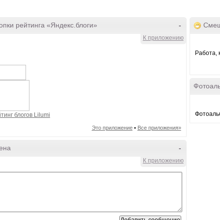
пки рейтинга «Яндекс.блоги»
-
Смеш
К приложению
Работа, 
Фотоал
Фотоальб
Это приложение
•
Все приложения»
ена
-
К приложению