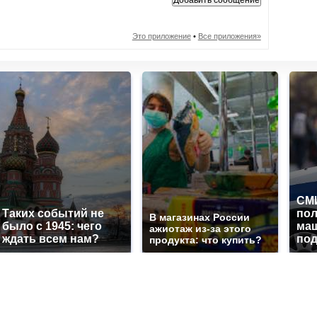
Это приложение
•
Все приложения»
СМИ
Таких событий не
по
В магазинах России
было с 1945: чего
маш
ажиотаж из-за этого
ждать всем нам?
под
продукта: что купить?