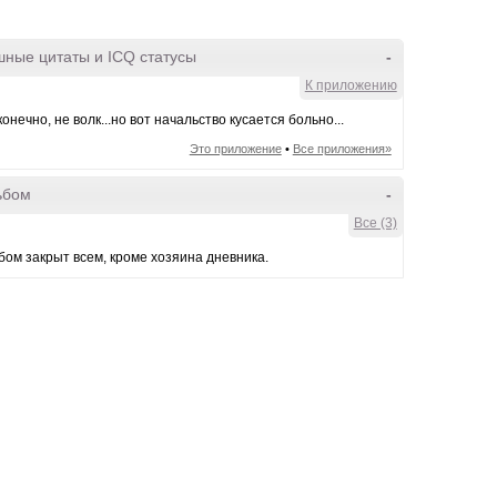
ные цитаты и ICQ статусы
-
К приложению
конечно, не волк...но вот начальство кусается больно...
Это приложение
•
Все приложения»
ьбом
-
Все (3)
ом закрыт всем, кроме хозяина дневника.