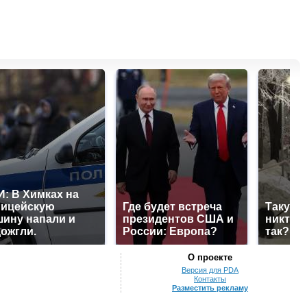
: В Химках на
лицейскую
Где будет встреча
Такую 
ину напали и
президентов США и
никто н
ожгли.
России: Европа?
так?!
О проекте
Версия для PDA
Контакты
Разместить рекламу