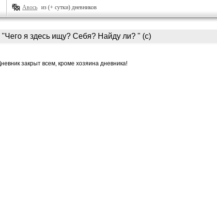
Авось
из (+ сутки) дневников
"Чего я здесь ищу? Себя? Найду ли? " (с)
Дневник закрыт всем, кроме хозяина дневника!