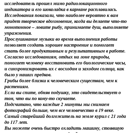
исследователь прошел мимо радиолокационного
индикатора и его шоколадка в кармане расплавилась.
Исследования показали, что наиболее вероятно к вам
придет творческое вдохновение, когда вы делаете что-то
монотонное
– ловите рыбу, принимаете душ, выполняете
упражнения.
Прослушивание музыки
во время выполнения работы
позволяет создать хорошее настроение и помогает
стать более продуктивным и результативным в работе.
Согласно исследованиям, отдых
на лоне природы
,
помогает человеку восстановить его биологические часы,
и синхронизировать их с восходом и заходом солнца, как
было у наших предков.
Грибы более близки к
человеческим
существам, чем к
растениям.
Если вы спите, обняв подушку, это свидетельствует о
том, что вы по кому-то
скучаете
.
Подсчитано, что
каждые 2 минуты
мы снимаем
фотографий больше, чем все человечество в 19 веке.
Самый старейший долгожитель на земле курил с 21 года
до 117 лет
.
Вы можете очень
быстро охладить машину
, стоявшую