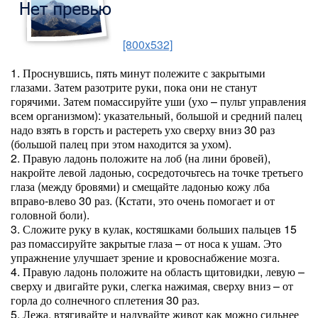
[800x532]
1. Проснувшись, пять минут полежите с закрытыми
глазами. Затем разотрите руки, пока они не станут
горячими. Затем помассируйте уши (ухо – пульт управления
всем организмом): указательный, большой и средний палец
надо взять в горсть и растереть ухо сверху вниз 30 раз
(большой палец при этом находится за ухом).
2. Правую ладонь положите на лоб (на лини бровей),
накройте левой ладонью, сосредоточьтесь на точке третьего
глаза (между бровями) и смещайте ладонью кожу лба
вправо-влево 30 раз. (Кстати, это очень помогает и от
головной боли).
3. Сложите руку в кулак, костяшками больших пальцев 15
раз помассируйте закрытые глаза – от носа к ушам. Это
упражнение улучшает зрение и кровоснабжение мозга.
4. Правую ладонь положите на область щитовидки, левую –
сверху и двигайте руки, слегка нажимая, сверху вниз – от
горла до солнечного сплетения 30 раз.
5. Лежа, втягивайте и надувайте живот как можно сильнее