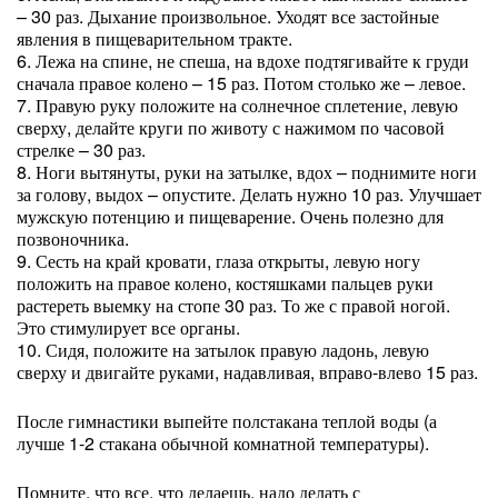
– 30 раз. Дыхание произвольное. Уходят все застойные
явления в пищеварительном тракте.
6. Лежа на спине, не спеша, на вдохе подтягивайте к груди
сначала правое колено – 15 раз. Потом столько же – левое.
7. Правую руку положите на солнечное сплетение, левую
сверху, делайте круги по животу с нажимом по часовой
стрелке – 30 раз.
8. Ноги вытянуты, руки на затылке, вдох – поднимите ноги
за голову, выдох – опустите. Делать нужно 10 раз. Улучшает
мужскую потенцию и пищеварение. Очень полезно для
позвоночника.
9. Сесть на край кровати, глаза открыты, левую ногу
положить на правое колено, костяшками пальцев руки
растереть выемку на стопе 30 раз. То же с правой ногой.
Это стимулирует все органы.
10. Сидя, положите на затылок правую ладонь, левую
сверху и двигайте руками, надавливая, вправо-влево 15 раз.
После гимнастики выпейте полстакана теплой воды (а
лучше 1-2 стакана обычной комнатной температуры).
Помните, что все, что делаешь, надо делать с