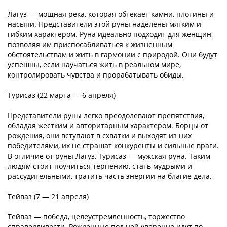
Лагуз — мощная река, которая обтекает камни, плотины и
насыпи. Представители этой руны наделены мягким и
гибким характером. Руна идеально подходит для женщин,
позволяя им приспосабливаться к жизненным
обстоятельствам и жить в гармонии с природой. Они будут
успешны, если научаться жить в реальном мире,
контролировать чувства и прорабатывать обиды.
Турисаз (22 марта — 6 апреля)
Представители руны легко преодолевают препятствия,
обладая жестким и авторитарным характером. Борцы от
рождения, они вступают в схватки и выходят из них
победителями, их не страшат конкуренты и сильные враги.
В отличие от руны Лагуз, Турисаз — мужская руна. Таким
людям стоит поучиться терпению, стать мудрыми и
рассудительными, тратить часть энергии на благие дела.
Тейваз (7 — 21 апреля)
Тейваз — победа, целеустремленность, торжество
справедливости. Рожденные под ней уверенно идут по