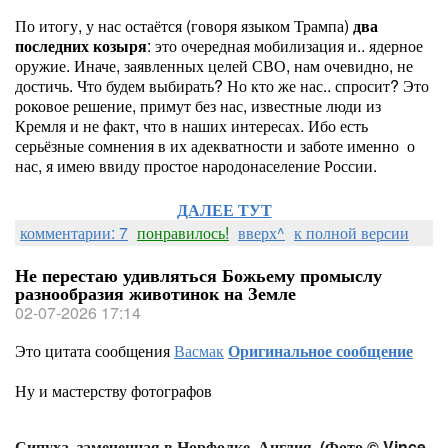
По итогу, у нас остаётся (говоря языком Трампа)
два
последних козыря
: это очередная мобилизация и.. ядерное
оружие. Иначе, заявленных целей СВО, нам очевидно, не
достичь. Что будем выбирать? Но кто же нас.. спросит? Это
роковое решение, примут без нас, известные люди из
Кремля и не факт, что в наших интересах. Ибо есть
серьёзные сомнения в их адекватности и заботе именно о
нас, я имею ввиду простое народонаселение России.
ДАЛЕЕ ТУТ
комментарии: 7
понравилось!
вверх^
к полной версии
Не перестаю удивляться Божьему промыслу
разнообразия животинок на Земле
02-07-2026 17:14
Это цитата сообщения
Васмак
Оригинальное сообщение
Ну и мастерству фотографов
Сипуха, замеченная в Норфолке, Англия. (Фото © Vince