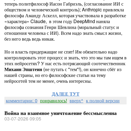
теперь политфилософ Иасон Габриэль, (согласование ИИ с
обществом и человеческий контроль); Anthropic привлекла
философа Аманду Аскелл, которая участвовала в разработке
«характера» Claude, в этом году DeepMind наняла
философа сознания Генри Шевлина (моральный статус и
отношения человека с ИИ). Всем надо знать смысл жизни,
без него ведь ведь никак.
Но и власть придержащие не спят! Им обязательно надо
контролировать этот процесс и знать, что это мы там ищем в
этих нейросетях? У нас есть потрясающий соотечественник
Михаин Эпштеин
(не путать с "тем"!), он конечно сбёг из
нашей страны, но его философские статьи на тему
нейросетей тем не менее, очень интересны.
ДАЛЕЕ ТУТ
комментарии: 0
понравилось!
вверх^
к полной версии
Война на взаимное уничтожение бессмысленна
03-07-2026 09:05