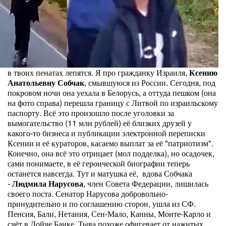
в твоих пенатах лепятся. Я про гражданку Израиля,
Ксению
Анатольевну Собчак
, смывшуюся из России. Сегодня, под
покровом ночи она уехала в Белорусь, а оттуда пешком (она
на фото справа) перешла границу с Литвой по израильскому
паспорту. Всё это произошло после уголовки за
вымогательство (11 млн рублей) её близких друзей у
какого-то бизнеса и публикации электронной переписки
Ксении и её кураторов, касаемо выплат за её "патриотизм".
Конечно, она всё это отрицает (мол подделка), но осадочек,
сами понимаете, в её героической биографии теперь
останется навсегда. Тут и матушка её, вдова Собчака
-
Людмила Нарусова
, член Совета Федерации, лишилась
своего поста. Сенатор Нарусова добровольно-
принудительно и по соглашению сторон, ушла из СФ.
Пенсия, Бали, Нетания, Сен-Мало, Канны, Монте-Карло и
счёт в Дойче Банке. Тыва похоже офигевает от нажитых