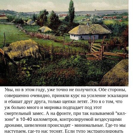
Увы, но в этом году, уже точно не получится. Обе стороны,
совершенно очевидно, приняли курс на усиление эскалации
и ебашат друг друга, только щепки летят. Это я о том, что
уж больно много и мирняка подпадает под этот
смертельный замес. А на фронте, при так называемой "кил-
зоне" в 10-40 километров, контролируемой вездесущими
дронами, шевеления происходят - минимальные. Где-то мы
наступаем, где-то нас теснят. Если тупо экстраполировать