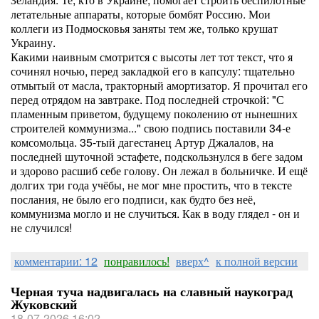
летательные аппараты, которые бомбят Россию. Мои
коллеги из Подмосковья заняты тем же, только крушат
Украину.
Какими наивным смотрится с высоты лет тот текст, что я
сочинял ночью, перед закладкой его в капсулу: тщательно
отмытый от масла, тракторный амортизатор. Я прочитал его
перед отрядом на завтраке. Под последней строчкой: "С
пламенным приветом, будущему поколению от нынешних
строителей коммунизма..." свою подпись поставили 34-е
комсомольца. 35-тый дагестанец Артур Джалалов, на
последней шуточной эстафете, подскользнулся в беге задом
и здорово расшиб себе голову. Он лежал в больничке. И ещё
долгих три года учёбы, не мог мне простить, что в тексте
послания, не было его подписи, как будто без неё,
коммунизма могло и не случиться. Как в воду глядел - он и
не случился!
комментарии: 12
понравилось!
вверх^
к полной версии
Черная туча надвигалась на славный наукоград
Жуковский
18-07-2026 16:02