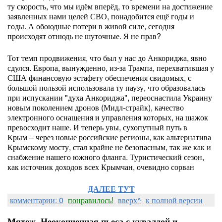
ту скорость, что мы идём вперёд, то времени на достижение
заявленных нами целей СВО, понадобится ещё годы и
годы. А обоюдные потери в живой силе, сегодня
происходят отнюдь не шуточные. Я не прав?
Тот темп продвижения, что был у нас до Анкориджа, явно
сдулся. Европа, вынужденно, из-за Трампа, перехватившая у
США финансовую эстафету обеспечения свидомых, с
большой пользой использовала ту паузу, что образовалась
при испускании "духа Анкориджа", переоснастила Украину
новым поколением дронов (Мидл-страйк), качество
электронного оснащения и управления которых, на шажок
превосходит наше. И теперь увы, сухопутный путь в
Крым – через новые российские регионы, как альтернатива
Крымскому мосту, стал крайне не безопасным, так же как и
снабжение нашего южного фланга. Туристический сезон,
как источник доходов всех Крымчан, очевидно сорван
ДАЛЕЕ ТУТ
комментарии: 0
понравилось!
вверх^
к полной версии
Мятеж. Неоконченная пьеса с кувалдой и