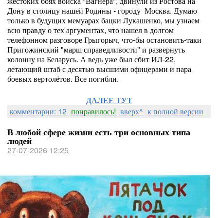
жестоких боях войска "Вагнера", двинули из Ростова на
Дону в столицу нашей Родины - городу Москва. Думаю
только в будущих мемуарах бацки Лукашенко, мы узнаем
всю правду о тех аргументах, что нашел в долгом
телефонном разговоре Грыгорыч, что-бы остановить-таки
Пригожинский "марш справедливости" и развернуть
колонну на Беларусь. А ведь уже был сбит ИЛ-22,
летающий штаб с десятью высшими офицерами и пара
боевых вертолётов. Все погибли.
ДАЛЕЕ ТУТ
комментарии: 12
понравилось!
вверх^
к полной версии
В любой сфере жизни есть три основных типа
людей
27-07-2026 12:25