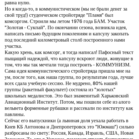
равна нулю.
Но я когда-то, в коммунистическом (мы не брали денег за
свой труд!) студенческом стройотряде "Пламя" был
комсоргом. Строили мы летом 1976 года БАМ. Участок
"Золотая - Сукпай". По окончании сезона, возникла идея,
написать письмо будущим поколениям и капсулу закопать
под последний километровый столб построенного нами
участка.
Какую хрень, как комсорг, я тогда написал! Пафосный текст
пыщащий надеждой, что капсулу вскроют люди, живущие в
том, что мы так мечтали тогда построить - КОММУНИЗМ.
Сама идея коммунистического стройотряда пришла мне на
ум, после того, как наша группа, по результатам года, лучше
всех сдала учебную сессию. Не мудрено, 80% нашей
группы (ракетный факультет) состояла из "золотых"
школьных медалистов. Это был знаменитый Харьковский
Авиационный Институт. Потом, мы пошили себе из алого
вельвета форменные рубашки и рассекали по институту как
павлины.
Сейчас его выпускники (а львиная доля уехала работать в
Киев КБ Антонова и Днепропетровск это "Южмаш") сильно
разбросаны по свету: Россия, Канада, Израиль, США, Новая
Зеландия. Те, кто в Украине, помогает строить беспилотные