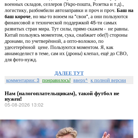
военных складов, селлеров (Укро-пошта, Розетка и т.д).,
логистику, разбомбили автозаправки и проч и проч.
Баш на
баш короче
, но мы-то воюем на "свои", а они пользуются
финансовой и технической поддержкой 45-ти самых
развитых стран мира. Тут силы, прямо скажем - не равны.
Китай пользуясь моментом, сука, снабжает обе(!) стороны
дронами, по учетверённой, а опто-волокно, по
удесетерённой цене. Пользуются моментом. Я, как
авиамоделист в теме, сам их (дроны) клепал, ещё до СВО,
для фото-нужд.
ДАЛЕЕ ТУТ
комментарии: 3
понравилось!
вверх^
к полной версии
Нам (налогоплательщикам), такой футбол не
нужен!
05-08-2026 13:02