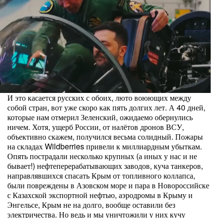
И это касается русских с обоих, люто воюющих между
собой стран, вот уже скоро как пять долгих лет. А 40 дней,
которые нам отмерил Зеленский, ожидаемо обернулись
ничем. Хотя, ущерб России, от налётов дронов ВСУ,
объективно скажем, получился весьма солидный. Пожары
на складах Wildberries привели к миллиардным убыткам.
Опять пострадали несколько крупных (а иных у нас и не
бывает!) нефтеперерабатывающих заводов, куча танкеров,
направлявшихся спасать Крым от топливного коллапса,
были повреждены в Азовском море и пара в Новороссийске
с Казахской экспортной нефтью, аэродромы в Крыму и
Энгельсе, Крым не на долго, вообще оставили без
электричества. Но ведь и мы уничтожили у них кучу