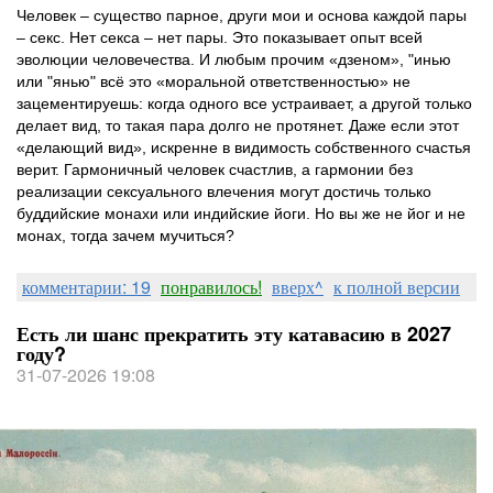
Человек – существо парное, други мои и основа каждой пары
– секс. Нет секса – нет пары. Это показывает опыт всей
эволюции человечества. И любым прочим «дзеном», "инью
или "янью" всё это «моральной ответственностью» не
зацементируешь: когда одного все устраивает, а другой только
делает вид, то такая пара долго не протянет. Даже если этот
«делающий вид», искренне в видимость собственного счастья
верит. Гармоничный человек счастлив, а гармонии без
реализации сексуального влечения могут достичь только
буддийские монахи или индийские йоги. Но вы же не йог и не
монах, тогда зачем мучиться?
комментарии: 19
понравилось!
вверх^
к полной версии
Есть ли шанс прекратить эту катавасию в 2027
году?
31-07-2026 19:08