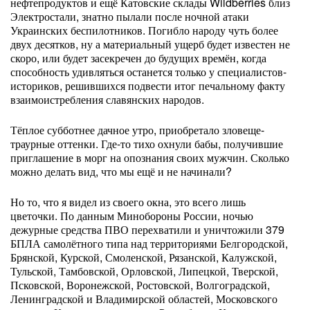
нефтепродуктов и ещё Катовские склады Wildberries близ
Электростали, знатно пылали после ночной атаки
Украинских беспилотников. Погибло народу чуть более
двух десятков, ну а материальный ущерб будет известен не
скоро, или будет засекречен до будущих времён, когда
способность удивляться останется только у специалистов-
историков, решившихся подвести итог печальному факту
взаимоистребления славянских народов.
Тёплое субботнее дачное утро, приобретало зловеще-
траурные оттенки. Где-то тихо охнули бабы, получившие
приглашение в морг на опознания своих мужчин. Сколько
можно делать вид, что мы ещё и не начинали?
Но то, что я видел из своего окна, это всего лишь
цветочки. По данным Минобороны России, ночью
дежурные средства ПВО перехватили и уничтожили 379
БПЛА самолётного типа над территориями Белгородской,
Брянской, Курской, Смоленской, Рязанской, Калужской,
Тульской, Тамбовской, Орловской, Липецкой, Тверской,
Псковской, Воронежской, Ростовской, Волгоградской,
Ленинградской и Владимирской областей, Московского