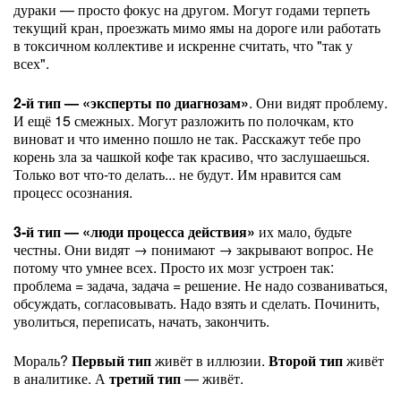
дураки — просто фокус на другом. Могут годами терпеть
текущий кран, проезжать мимо ямы на дороге или работать
в токсичном коллективе и искренне считать, что "так у
всех".
2-й тип — «эксперты по диагнозам»
. Они видят проблему.
И ещё 15 смежных. Могут разложить по полочкам, кто
виноват и что именно пошло не так. Расскажут тебе про
корень зла за чашкой кофе так красиво, что заслушаешься.
Только вот что-то делать... не будут. Им нравится сам
процесс осознания.
3-й тип — «люди процесса действия»
их мало, будьте
честны. Они видят → понимают → закрывают вопрос. Не
потому что умнее всех. Просто их мозг устроен так:
проблема = задача, задача = решение. Не надо созваниваться,
обсуждать, согласовывать. Надо взять и сделать. Починить,
уволиться, переписать, начать, закончить.
Мораль?
Первый тип
живёт в иллюзии.
Второй тип
живёт
в аналитике. А
третий тип
— живёт.