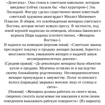
«Делегатка». Она стояла в советском павильоне, которым
заведовал (сейчас сказали бы: «был куратором») Эль
Лисицкий. Фигуру сделал существенно менее известный
советский художник-авангардист Михаил Матвеевич
Плаксин. В общем, это освобожденная женщина советского
Востока, которая читает всякую прессу. В частности, под
левой верхней надписью на немецком, обложка бакинского
журнала Шарк кадыны (соответственно, «Женщина
Востока»).
И надписи на немецком (верхняя левая): «Советские законы
преследуют покупку и продажу женщин (калым), борются с
многоженством, умыканием женщин и выдачей замуж
несовершеннолетних девочек».
(Средняя правая): «До революции женщина была объектом
купли и продажи. Мужчина оставлял ее в наследство
своему ближайшему родственнику. Несовершеннолетних
женщин принуждали к замужеству. Полог из конского
волоса (паранджа) закрывал женское лицо от солнца и
света».
(Нижняя): «Женщина должна работать на своего мужа,
смиренно сносить налагаемые им наказания и всем своим
поведением выказывать рабскую покорность» (Из шариата).