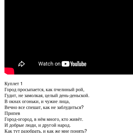
Куплет 1
Город просыпается, как пчелиный рой,
Гудит, не замолкая, целый день-деньской.
В окнах огоньки, и чужие лица,
Вечно все спешат, как не заблудиться?
Припев
Город-огород, в нём много, кто живёт.
И добрые люди, и другой народ.
Как тут разобрать, и как же мне понять?