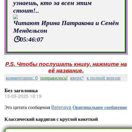
узнаешь, кто за всем этим
стоит!..
Читают Ирина Патракова и Семён
Мендельсон
🕒05:46:07
P.S. Чтобы послушать книгу, нажмите на
её название.
комментарии: 0
понравилось!
вверх^
к полной версии
Без заголовка
13-09-2025 16:19
Это цитата сообщения
Belenaya
Оригинальное сообщение
Классический кардиган с круглой кокеткой