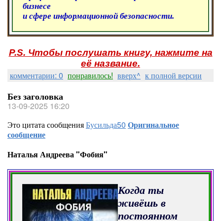
бизнесе
и сфере информационной безопасности.
P.S. Чтобы послушать книгу, нажмите на
её название.
комментарии: 0
понравилось!
вверх^
к полной версии
Без заголовка
13-09-2025 16:20
Это цитата сообщения
Бусильда50
Оригинальное
сообщение
Наталья Андреева "Фобия"
Когда ты
живёшь в
постоянном