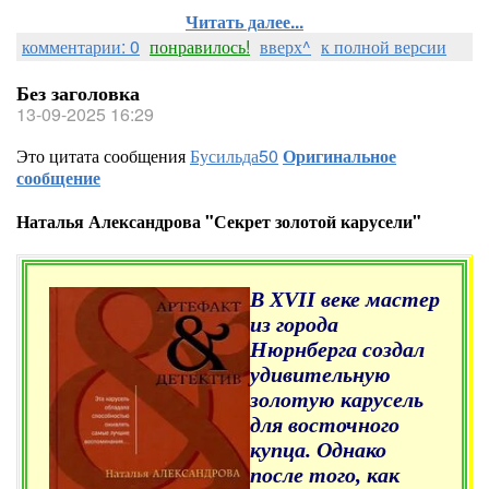
Читать далее...
комментарии: 0
понравилось!
вверх^
к полной версии
Без заголовка
13-09-2025 16:29
Это цитата сообщения
Бусильда50
Оригинальное
сообщение
Наталья Александрова "Секрет золотой карусели"
В XVII веке мастер
из города
Нюрнберга создал
удивительную
золотую карусель
для восточного
купца. Однако
после того, как