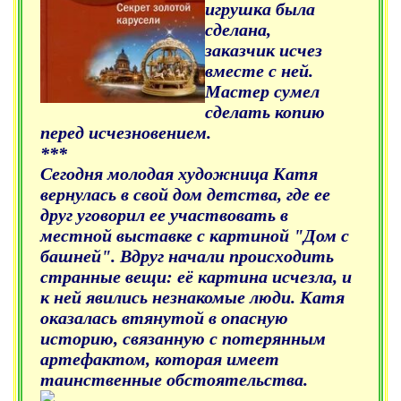
игрушка была
сделана,
заказчик исчез
вместе с ней.
Мастер сумел
сделать копию
перед исчезновением.
***
Сегодня молодая художница Катя
вернулась в свой дом детства, где ее
друг уговорил ее участвовать в
местной выставке с картиной "Дом с
башней". Вдруг начали происходить
странные вещи: её картина исчезла, и
к ней явились незнакомые люди. Катя
оказалась втянутой в опасную
историю, связанную с потерянным
артефактом, которая имеет
таинственные обстоятельства.