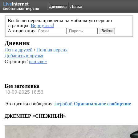
Live
Internet
Дневники
Личка
мобильная версия
Вы были перенаправлены на мобильную версию
страницы.
Вернуться!
Авторизация
Дневник
Лента друзей
/
Полная версия
Добавить в друзья
Страницы:
раньше»
Без заголовка
13-09-2025 16:53
Это цитата сообщения
зверобой
Оригинальное сообщение
ДЖЕМПЕР «СНЕЖНЫЙ»