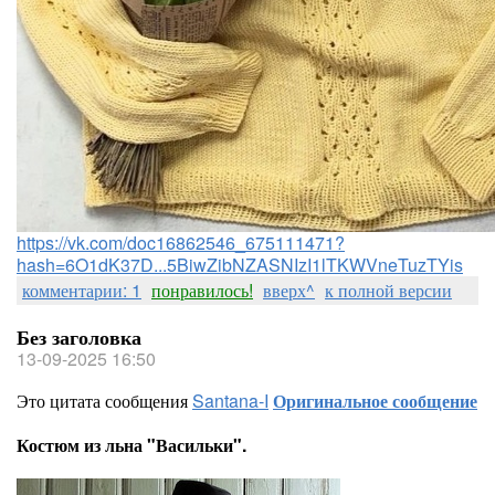
https://vk.com/doc16862546_675111471?
hash=6O1dK37D...5BiwZibNZASNIzI1lTKWVneTuzTYis
комментарии: 1
понравилось!
вверх^
к полной версии
Без заголовка
13-09-2025 16:50
Это цитата сообщения
Santana-I
Оригинальное сообщение
Костюм из льна "Васильки".