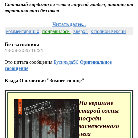
Стильный кардиган вяжется лицевой гладью, начиная от
воротника вниз без швов.
Читать далее...
комментарии: 0
понравилось!
вверх^
к полной версии
Без заголовка
13-09-2025 16:21
Это цитата сообщения
Бусильда50
Оригинальное
сообщение
Влада Ольховская "Зимнее солнце"
На вершине
старой сосны
посреди
заснеженного
леса