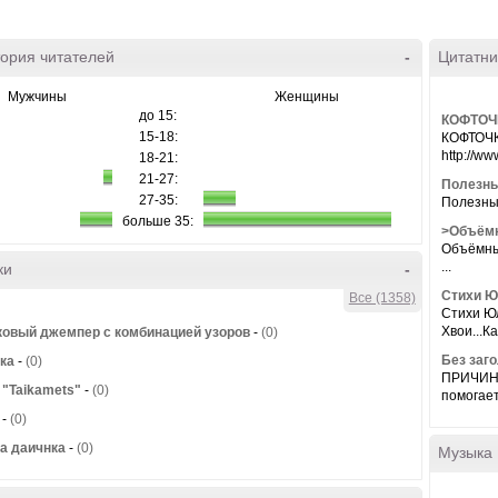
ория читателей
-
Цитатни
Мужчины
Женщины
до 15:
КОФТОЧ
15-18:
КОФТОЧК
http://ww
18-21:
21-27:
Полезны
27-35:
Полезные
больше 35:
>Объёмн
Объёмный
...
ки
-
Стихи Ю
Все (1358)
Стихи Ю
Хвои...Ка
овый джемпер с комбинацией узоров
-
(0)
Без заг
ка
-
(0)
ПРИЧИН
"Taikamets"
-
(0)
помогает
-
(0)
а даичнка
-
(0)
Музыка