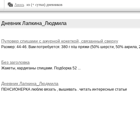
Авось
из (+ сутки) дневников
Дневник Лапкина_Людмила
Пуловер спицами с ажурной кокеткой, связанный сверху
Размер: 44-46. Вам потребуется: 380 г п/ш пряжи (50% шерсти, 50% акрила, 24
Без заголовка
Жакеты, кардиганы спицами. Подборка 52 ...
Дневник Лапкина_Людмила
ПЕНСИОНЕРКА люблю вязать , вышивать . читать интересные статьи