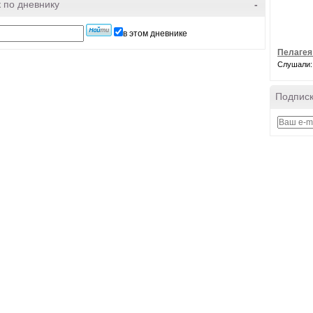
 по дневнику
-
в этом дневнике
Пелагея
Слушали:
Подписк