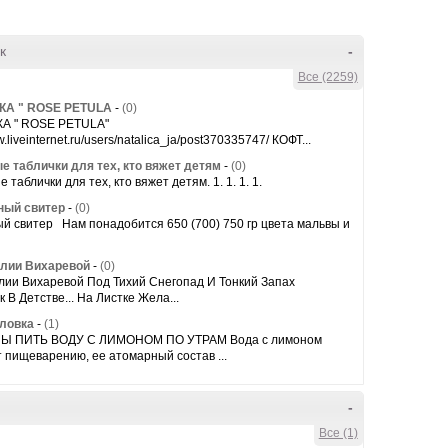
к
-
Все (2259)
КА " ROSE PETULA
-
(0)
А " ROSE PETULA"
w.liveinternet.ru/users/natalica_ja/post370335747/ КОФТ...
е таблички для тех, кто вяжет детям
-
(0)
 таблички для тех, кто вяжет детям. 1. 1. 1. 1.
ый свитер
-
(0)
 свитер Нам понадобится 650 (700) 750 гр цвета мальвы и
лии Вихаревой
-
(0)
лии Вихаревой Под Тихий Снегопад И Тонкий Запах
к В Детстве... На Листке Жела...
оловка
-
(1)
Ы ПИТЬ ВОДУ С ЛИМОНОМ ПО УТРАМ Вода с лимоном
 пищеварению, ее атомарный состав ...
-
Все (1)