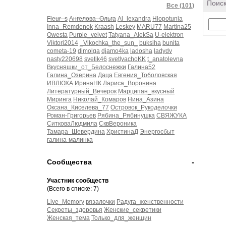
Поиск
Все (101)
Fleur_s
Ангелова_Ольга
Al_lexandra
Hlopotunia
Inna_Remdenok
Kraash
Leskey
MARU77
Martina25
Owesta
Purple_velvet
Tatyana_AlekSa
U-elektron
Viktori2014
_Vikochka_the_sun_
buksiha
bunita
cometa-19
dimolga
djamo4ka
ladosha
ladydv
nasty220698
svetik46
svetlyachoKK
t_anatolevna
Вкусняшки_от_Белоснежки
Галина52
Галина_Озерина
Даца
Евгения_Тоболовская
ИВЛЮХА
ИринаНК
Лариса_Воронина
Литературный_Вечерок
Марципан_вкусный
Миринга
Николай_Комаров
Нина_Азина
Оксана_Киселева_77
Островок_Рукоделочки
Роман-Григорьев
Рябина_Рябинушка
СВЯЖУКА
СитковаЛюдмила
СквВероника
Тамара_Шевердина
ХристинаД
Энергосбыт
галина-малинка
Сообщества
-
Участник сообществ
(Всего в списке: 7)
Live_Memory
вязалочки
Радуга_женственности
Секреты_здоровья
Женские_секретики
Женская_тема
Только_для_женщин