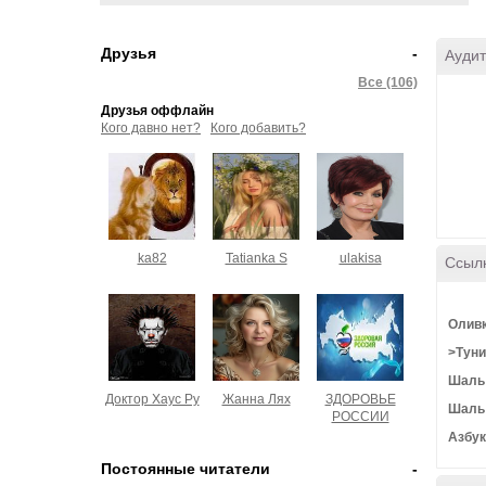
Друзья
-
Аудит
Все (106)
Друзья оффлайн
Кого давно нет?
Кого добавить?
ka82
Tatianka S
ulakisa
Ссыл
Оливк
>Туни
Шаль 
Доктор Хаус Ру
Жанна Лях
ЗДОРОВЬЕ
Шаль
РОССИИ
Азбук
Постоянные читатели
-