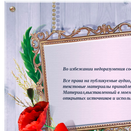
Во избежании недоразумения с
Все права на публикуемые аудио,
текстовые материалы принадле
Материал,выставленный в моем 
открытых источников и исполь
в некоммерческих целях.Если В
материала или обладателем авт
против его использования в мое
пожалуйста, сообщите об этом
Если Ваше авторство не было 
сообщить мне личным письмом 