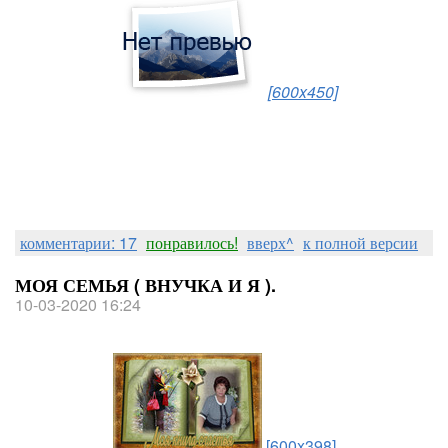
[600x450]
Берта - собака родителей.
Дана - собака бабушки ( моя).
.
Форк - собака Виолетты
комментарии: 17
понравилось!
вверх^
к полной версии
МОЯ СЕМЬЯ ( ВНУЧКА И Я ).
10-03-2020 16:24
[600x398]