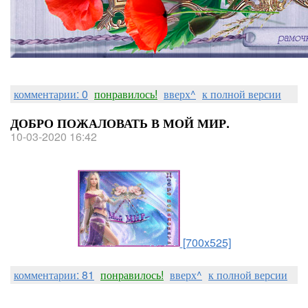
комментарий под постом.
Если Вы не хотите,чтобы Вас 
визитами,так же дайте знать,ч
кликабельную ссылку на Вашу с
БЛАГОДАРЮ за ПОНИМАНИЕ
комментарии: 0
понравилось!
вверх^
к полной версии
ДОБРО ПОЖАЛОВАТЬ В МОЙ МИР.
10-03-2020 16:42
[700x525]
комментарии: 81
понравилось!
вверх^
к полной версии