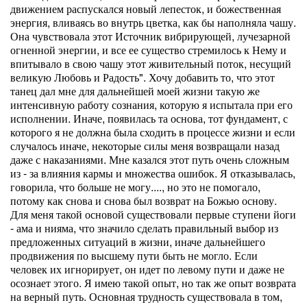
движением распускался новый лепесток, и божественная
энергия, вливаясь во внутрь цветка, как бы наполняла чашу.
Она чувствовала этот Источник вибрирующей, лучезарной
огненной энергии, и все ее существо стремилось к Нему и
впитывало в свою чашу этот живительный поток, несущий
великую Любовь и Радость". Хочу добавить то, что этот
танец дал мне для дальнейшей моей жизни такую же
интенсивную работу сознания, которую я испытала при его
исполнении. Иначе, появилась та основа, тот фундамент, с
которого я не должна была сходить в процессе жизни и если
случалось иначе, некоторые силы меня возвращали назад
даже с наказаниями. Мне казался этот путь очень сложным
из - за влияния кармы и множества ошибок. Я отказывалась,
говорила, что больше не могу...., но это не помогало,
потому как снова и снова был возврат на Божью основу.
Для меня такой основой существовали первые ступени йоги
- ама и нияма, что значило сделать правильный выбор из
предложенных ситуаций в жизни, иначе дальнейшего
продвижения по высшему пути быть не могло. Если
человек их игнорирует, он идет по левому пути и даже не
осознает этого. Я имею такой опыт, но так же опыт возврата
на верный путь. Основная трудность существовала в том,