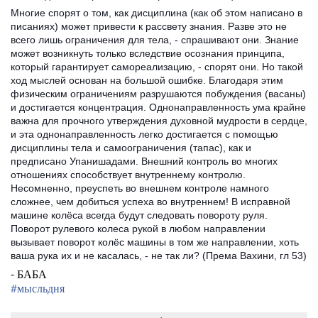
Многие спорят о том, как дисциплина (как об этом написано в
писаниях) может привести к рассвету знания. Разве это не
всего лишь ограничения для тела, - спрашивают они. Знание
может возникнуть только вследствие осознания принципа,
который гарантирует самореализацию, - спорят они. Но такой
ход мыслей основан на большой ошибке. Благодаря этим
физическим ограничениям разрушаются побуждения (васаны)
и достигается концентрация. Однонаправленность ума крайне
важна для прочного утверждения духовной мудрости в сердце,
и эта однонаправленность легко достигается с помощью
дисциплины тела и самоограничения (тапас), как и
предписано Упанишадами. Внешний контроль во многих
отношениях способствует внутреннему контролю.
Несомненно, преуспеть во внешнем контроле намного
сложнее, чем добиться успеха во внутреннем! В исправной
машине колёса всегда будут следовать повороту руля.
Поворот рулевого колеса рукой в любом направлении
вызывает поворот колёс машины в том же направлении, хоть
ваша рука их и не касалась, - не так ли? (Према Вахини, гл 53)
- БАБА
#‎
мысльдня