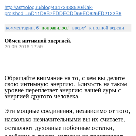
http://asttrolog.ru/blog/43473438520/Kak-
proishodi...5D11D8B7FDDECDD59EC625FD2122B6
комментарии: 6
понравилось!
вверх^
к полной версии
Обмен интимной энергией.
20-09-2016 12:59
Обращайте внимание на то, с кем вы делите
свою интимную энергию. Близость на таком
уровне переплетает энергию вашей ауры с
энергией другого человека.
Эти мощные соединения, независимо от того,
насколько незначительными вы их считаете,
оставляют духовные побочные остатки,
особенно в людях, которые не практикуют