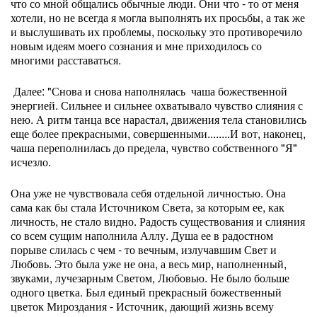
что со мной общались обычные люди. Они что - то от меня
хотели, но не всегда я могла выполнять их просьбы, а так же
и выслушивать их проблемы, поскольку это противоречило
новым идеям моего сознания и мне приходилось со
многими расставаться.
Далее: "Снова и снова наполнялась чаша божественной
энергией. Сильнее и сильнее охватывало чувство слияния с
нею. А ритм танца все нарастал, движения тела становились
еще более прекрасными, совершенными........И вот, наконец,
чаша переполнилась до предела, чувство собственного "Я"
исчезло.
Она уже не чувствовала себя отдельной личностью. Она
сама как бы стала Источником Света, за которым ее, как
личность, не стало видно. Радость существования и слияния
со всем сущим наполнила Аллу. Душа ее в радостном
порыве слилась с чем - то вечным, излучавшим Свет и
Любовь. Это была уже не она, а весь мир, наполненный,
звуками, лучезарным Светом, Любовью. Не было больше
одного цветка. Был единый прекрасный божественный
цветок Мироздания - Источник, дающий жизнь всему