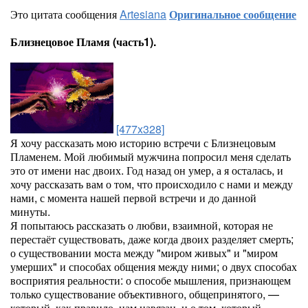
Это цитата сообщения
Artesiana
Оригинальное сообщение
Близнецовое Пламя (часть1).
[477x328]
Я хочу рассказать мою историю встречи с Близнецовым
Пламенем. Мой любимый мужчина попросил меня сделать
это от имени нас двоих. Год назад он умер, а я осталась, и
хочу рассказать вам о том, что происходило с нами и между
нами, с момента нашей первой встречи и до данной
минуты.
Я попытаюсь рассказать о любви, взаимной, которая не
перестаёт существовать, даже когда двоих разделяет смерть;
о существовании моста между "миром живых" и "миром
умерших" и способах общения между ними; о двух способах
восприятия реальности: о способе мышления, признающем
только существование объективного, общепринятого, —
который, как правило, нам навязан, и о том, который