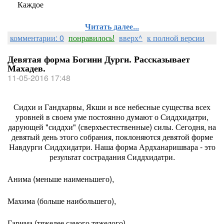
Каждое
Читать далее...
комментарии: 0
понравилось!
вверх^
к полной версии
Девятая форма Богини Дурги. Рассказывает
Махадев.
11-05-2016 17:48
Сидхи и Гандхарвы, Якши и все небесные существа всех
уровней в своем уме постоянно думают о Сиддхидатри,
дарующей "сиддхи" (сверхъестественные) силы. Сегодня, на
девятый день этого собрания, поклоняются девятой форме
Навдурги Сиддхидатри. Наша форма Ардханаришвара - это
результат сострадания Сиддхидатри.
Анима (меньше наименьшего),
Махима (больше наибольшего),
Гарима (тяжелее самого тяжелого),