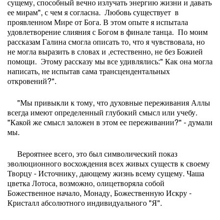
сущему, способный вечно излучать энергию жизни и давать
ее мирам", с чем я согласна. Любовь существует в
проявленном Мире от Бога. В этом опыте я испытала
удовлетворение слияния с Богом в финале танца. По моим
рассказам Галина смогла описать то, что я чувствовала, но
не могла выразить в словах и ,естественно, не без Божией
помощи. Этому рассказу мы все удивлялись:" Как она могла
написать, не испытав сама трансцендентальных
откровений?".
"Мы привыкли к тому, что духовные переживания Аллы
всегда имеют определенный глубокий смысл или учебу.
"Какой же смысл заложен в этом ее переживании?" - думали
мы.
Вероятнее всего, это был символический показ
эволюционного восхождения всех живых существ к своему
Творцу - Источнику, дающему жизнь всему сущему. Чаша
цветка Лотоса, возможно, олицетворяла собой
Божественное начало, Монаду, Божественную Искру -
Кристалл абсолютного индивидуального "Я".