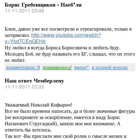
Борис Гребенщиков - Наеб*ли
11-11-2011 23:48
Блин, давно уже все посмотрели и отреагировали, только я
затормозил.
http://www.youtube.com/watch?
v=YbdTCEgQEH0
Ну любил я всегда Бориса Борисовича и любить буду.
Молодец Боб, не буду называть его БГ, слышал, что он этого
не любит.
комментарии: 0
понравилось!
вверх^
к полной версии
Наш ответ Чемберлену
11-11-2011 23:32
Уважаемый Николай Кофырин!
Все не было времени написать, да и более значимые фигуры
(не воспримите за оскорбление, имеется в виду Борис
Натанович Стругацкий), заняли мое мое внимание. А
ответить бы хотелось.
Так вот -Вы прислали мне свой ролик о смысле жизни и