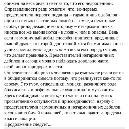
обижен на весь белый свет за то, что его недооценили.
Справедливости ради отметим, что, во-первых,
представители первого подвида – гармоничных дебилов -
одни из самых счастливых людей на земле, а некоторые
особи, принадлежащие ко второму – негармоничных -,
иногда все же выбиваются «в люди», чем и опасны. Ведь
если гармоничный дебил способен принести вред лишь в
пьяной драке, то второй, достигший хотя бы минимального
успеха, методично гадит всю жизнь всем подряд, считая,
что делает правильно. Представителей негармоничных
дебилов и сегодня можно наблюдать довольно часто,
особливо в коридорах власти.
Определенная общность человеков разумных не реализуется
в общепринятом смысле потому, что реализуется как-то по
своему. Это гуру, отшельники, монахи, различного рода
бодхисаттвы и неформальные художники и музыканты.
Здесь необходимо заметить, что часть из них на пути к
просветлению оступаются и присоединяются, наряду с
представителями гармоничных и негармоничных дебилов,
к сословию бичей и алкашей, то есть выпадают за пределы
классификации.
Продолжение следует...