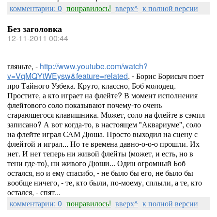
комментарии: 0
понравилось!
вверх^
к полной версии
Без заголовка
12-11-2011 00:44
гляньте, -
http://www.youtube.com/watch?
v=VqMQYtWEysw&feature=related
, - Борис Борисыч поет
про Тайного Узбека. Круто, классно, Боб молодец.
Простите, а кто играет на флейте? В момент исполнения
флейтового соло показывают почему-то очень
старающегося клавишника. Может, соло на флейте в сэмпл
записано? А вот когда-то, в настоящем "Аквариуме", соло
на флейте играл САМ Дюша. Просто выходил на сцену с
флейтой и играл... Но те времена давно-о-о-о прошли. Их
нет. И нет теперь ни живой флейты (может, и есть, но в
тени где-то), ни живого Дюши... Один огромный Боб
остался, но и ему спасибо, - не было бы его, не было бы
вообще ничего, - те, кто были, по-моему, сплыли, а те, кто
остался, - спят...
комментарии: 0
понравилось!
вверх^
к полной версии