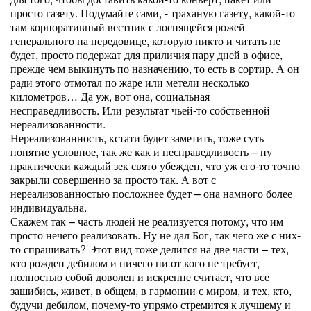
просто газету. Подумайте сами, - траханую газету, какой-то
там корпоративный вестник с лоснящейся рожей
генерального на передовице, которую никто и читать не
будет, просто подержат для приличия пару дней в офисе,
прежде чем выкинуть по назначению, то есть в сортир. А он
ради этого отмотал по жаре или метели несколько
километров… Да уж, вот она, социальная
несправедливость. Или результат чьей-то собственной
нереализованности.
Нереализованность, кстати будет заметить, тоже суть
понятие условное, так же как и несправедливость – ну
практически каждый зек свято убежден, что уж его-то точно
закрыли совершенно за просто так. А вот с
нереализованностью посложнее будет – она намного более
индивидуальна.
Скажем так – часть людей не реализуется потому, что им
просто нечего реализовать. Ну не дал Бог, так чего же с них-
то спрашивать? Этот вид тоже делится на две части – тех,
кто рожден дебилом и ничего ни от кого не требует,
полностью собой доволен и искренне считает, что все
зашибись, живет, в общем, в гармонии с миром, и тех, кто,
будучи дебилом, почему-то упрямо стремится к лучшему и