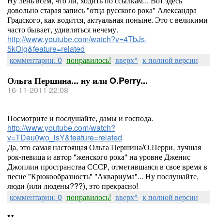
Ну лень всем, что ли, ходить по ссылкам... Вот здесь
довольно старая запись "отца русского рока" Александра
Градского, как водится, актуальная поныне. Это с великими
часто бывает, удивляться нечему.
http://www.youtube.com/watch?v=4TbJs-
5kOig&feature=related
комментарии: 0
понравилось!
вверх^
к полной версии
Ольга Першина... ну или O.Perry...
16-11-2011 22:08
Посмотрите и послушайте, дамы и господа.
http://www.youtube.com/watch?
v=TDeu0wo_isY&feature=related
Да, это самая настоящая Ольга Першина/О.Перри, лучшая
рок-певица и автор "женского рока" на уровне Дженис
Джоплин пространства СССР, отметившаяся в свое время в
песне "Крюкообразность" "Аквариума"... Ну послушайте,
люди (или людены???), это прекрасно!
комментарии: 0
понравилось!
вверх^
к полной версии