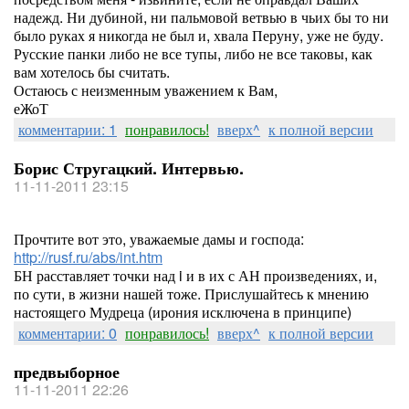
надежд. Ни дубиной, ни пальмовой ветвью в чьих бы то ни
было руках я никогда не был и, хвала Перуну, уже не буду.
Русские панки либо не все тупы, либо не все таковы, как
вам хотелось бы считать.
Остаюсь с неизменным уважением к Вам,
еЖоТ
комментарии: 1
понравилось!
вверх^
к полной версии
Борис Стругацкий. Интервью.
11-11-2011 23:15
Прочтите вот это, уважаемые дамы и господа:
http://rusf.ru/abs/int.htm
БН расставляет точки над i и в их с АН произведениях, и,
по сути, в жизни нашей тоже. Прислушайтесь к мнению
настоящего Мудреца (ирония исключена в принципе)
комментарии: 0
понравилось!
вверх^
к полной версии
предвыборное
11-11-2011 22:26