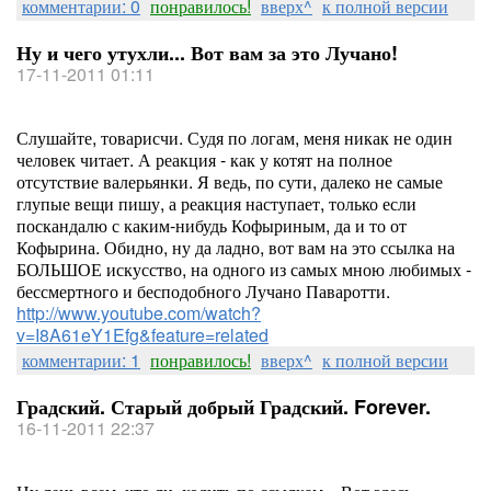
комментарии: 0
понравилось!
вверх^
к полной версии
Ну и чего утухли... Вот вам за это Лучано!
17-11-2011 01:11
Слушайте, товарисчи. Судя по логам, меня никак не один
человек читает. А реакция - как у котят на полное
отсутствие валерьянки. Я ведь, по сути, далеко не самые
глупые вещи пишу, а реакция наступает, только если
поскандалю с каким-нибудь Кофыриным, да и то от
Кофырина. Обидно, ну да ладно, вот вам на это ссылка на
БОЛЬШОЕ искусство, на одного из самых мною любимых -
бессмертного и бесподобного Лучано Паваротти.
http://www.youtube.com/watch?
v=I8A61eY1Efg&feature=related
комментарии: 1
понравилось!
вверх^
к полной версии
Градский. Старый добрый Градский. Forever.
16-11-2011 22:37