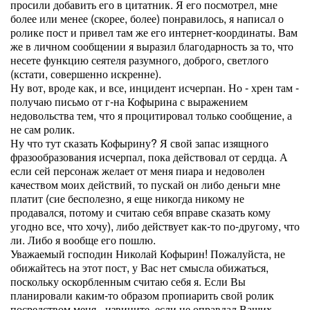
просили добавить его в цитатник. Я его посмотрел, мне
более или менее (скорее, более) понравилось, я написал о
ролике пост и привел там же его интернет-координаты. Вам
же в личном сообщении я выразил благодарность за то, что
несете функцию сеятеля разумного, доброго, светлого
(кстати, совершенно искренне).
Ну вот, вроде как, и все, инцидент исчерпан. Но - хрен там -
получаю письмо от г-на Кофырина с выражением
недовольства тем, что я процитировал только сообщение, а
не сам ролик.
Ну что тут сказать Кофырину? Я свой запас изящного
фразообразования исчерпал, пока действовал от сердца. А
если сей персонаж желает от меня пиара и недоволен
качеством моих действий, то пускай он либо деньги мне
платит (сие бесполезно, я еще никогда никому не
продавался, потому и считаю себя вправе сказать кому
угодно все, что хочу), либо действует как-то по-другому, что
ли. Либо я вообще его пошлю.
Уважаемый господин Николай Кофырин! Пожалуйста, не
обижайтесь на этот пост, у Вас нет смысла обижаться,
поскольку оскорбленным считаю себя я. Если Вы
планировали каким-то образом пропиарить свой ролик
посредством меня - извините, если не оправдал Ваших