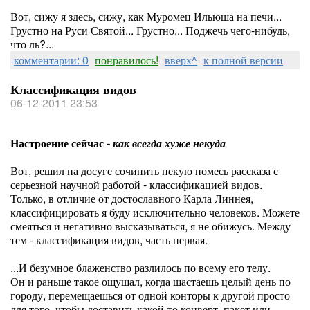
Вот, сижу я здесь, сижу, как Муромец Ильюша на печи...
Грустно на Руси Святой... Грустно... Поджечь чего-нибудь,
что ль?...
комментарии: 0
понравилось!
вверх^
к полной версии
Классификация видов
06-12-2011 23:53
Настроение сейчас -
как всегда хуже некуда
Вот, решил на досуге сочинить некую помесь рассказа с
серьезной научной работой - классификацией видов.
Только, в отличие от достославного Карла Линнея,
классифицировать я буду исключительно человеков. Можете
смеяться и негативно высказываться, я не обижусь. Между
тем - классификация видов, часть первая.
...И безумное блаженство разлилось по всему его телу.
Он и раньше такое ощущал, когда шастаешь целый день по
городу, перемещаешься от одной конторы к другой просто
для того, чтобы доставить какой-то конверт, пакет или