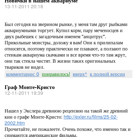
Новички в нашем аквариуме
13-11-2011 20:18
Был сегодня на зверином рынке, у меня там друг рыбками
аквариумными торгует. Купил корм, пару меченосцев и
двух рыбешек с загадочным именем "анцитрус".
Прикольные монстры, доложу я вам! Они к прилипалам
относятся, поэтому практически не плавают, а ползают по
стенкам аквариума скачками и все время что-то там жрут,
они так стекла чистят. В жизни таких оригинальных
твариков не видел.
комментарии: 0
понравилось!
вверх^
к полной версии
Граф Монте-Кристо
12-11-2011 19:39
Нашел у Экслера древнюю рецензию на такой же древний
кин о графе Монте-Кристо:
http://exler.ru/films/25-02-
2002.htm
Прочитайте, не пожалеете. Очень похоже, что именно так и
снимаются американские фильмы.