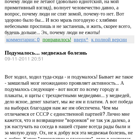
почему люди не летают (довольно идиотский, на мой
примитивный взгляд), волнует человечество давно, а
вопрос, почему люди не спят зимой, почему-то нет. Вот
здорово было бы... И всю мразь погодную с хлябями
небесными проспишь и не застанешь, и жить, скорее всего,
будешь дольше... Эх, почему люди не ежоты!
комментарии: 0
понравилось!
вверх^
к полной версии
Подумалось... медвежья болезнь
09-11-2011 20:51
Вот ходил, ходил туда-сюда - и подумалось! Бывает же такое
- замшелый мозг неожиданно проявляет активность... А
подумалось следующее - вот висят по всему городу и
плакаты, и щиты с трехцветными медведями... у медведей,
дело ясное, денег хватает, мы же им и платим. А вот победа
на выборах благодаря нам же им обеспечена. Чем мы
отличаемся от СССР с единственной партией? Лично мне
кажется, что и возвращение "воронков" не так уж далеко, а
уж настучать на соседа в нашей стране всегда рады были и
за милую душу. Ох, не к добру вся эта медвежья болезнь, не
к добру. Капец "демократии и гласности", дяди в костюмах