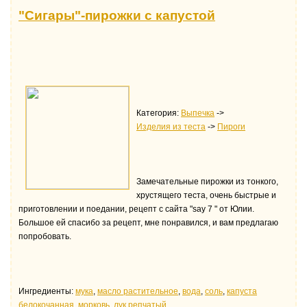
"Сигары"-пирожки с капустой
Категория:
Выпечка
->
Изделия из теста
->
Пироги
Замечательные пирожки из тонкого,
хрустящего теста, очень быстрые и
приготовлении и поедании, рецепт с сайта "say 7 " от Юлии.
Большое ей спасибо за рецепт, мне понравился, и вам предлагаю
попробовать.
Ингредиенты:
мука
,
масло растительное
,
водa
,
соль
,
капуста
белокочанная
,
морковь
,
лук репчатый
.