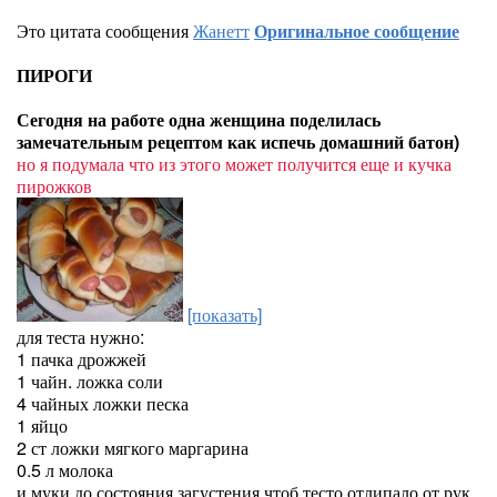
Это цитата сообщения
Жанетт
Оригинальное сообщение
ПИРОГИ
Сегодня на работе одна женщина поделилась
замечательным рецептом как испечь домашний батон)
но я подумала что из этого может получится еще и кучка
пирожков
[показать]
для теста нужно:
1 пачка дрожжей
1 чайн. ложка соли
4 чайных ложки песка
1 яйцо
2 ст ложки мягкого маргарина
0.5 л молока
и муки до состояния загустения чтоб тесто отлипало от рук