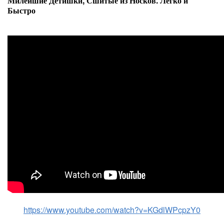
Милейшие Детишки, Сшитые из Носков. Легко и
Быстро
https://www.youtube.com/watch?v=KGdlWPcpzY0