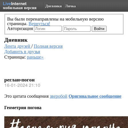
Live
Internet
Дневники
Личка
мобильная версия
Вы были перенаправлены на мобильную версию
страницы.
Вернуться!
Авторизация
Дневник
Лента друзей
/
Полная версия
Добавить в друзья
Страницы:
раньше»
реглан-погон
16-01-2024 21:10
Это цитата сообщения
зверобой
Оригинальное сообщение
Геометрия погона