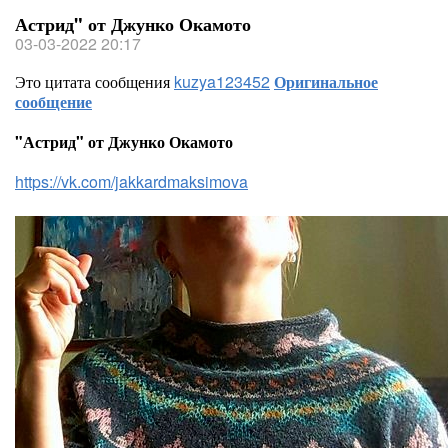
Астрид" от Джунко Окамото
03-03-2022 20:17
Это цитата сообщения
kuzya123452
Оригинальное
сообщение
"Астрид" от Джунко Окамото
https://vk.com/jakkardmaksimova