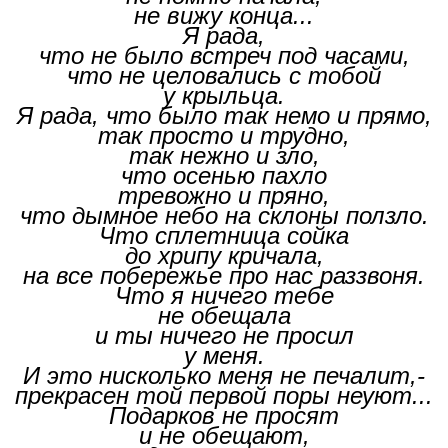
не вижу конца...
Я рада,
что не было встреч под часами,
что не целовались с тобой
у крыльца.
Я рада, что было так немо и прямо,
так просто и трудно,
так нежно и зло,
что осенью пахло
тревожно и пряно,
что дымное небо на склоны ползло.
Что сплетница сойка
до хрипу кричала,
на все побережье про нас раззвоня.
Что я ничего тебе
не обещала
и ты ничего не просил
у меня.
И это нисколько меня не печалит,-
прекрасен той первой поры неуют...
Подарков не просят
и не обещают,