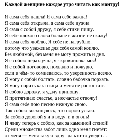
Каждой женщине каждое утро читать как мантру!
Я сама себя нашла! Я сама себе важна!
Я сама себя открыла, я сама себе нужна!
Я сама с собой дружу, я себе стихи пишу.
Я себе плохого слова больше в жизни не скажу!
Я сама себя люблю, Я себе не нагрублю,
потому что уваженье для себя самой коплю.
Без любимой, без меня не могу прожить и дня.
Я с собою неразлучна, я - кровиночка моя!
Я с собой поговорю, похвалю и пожурю,
если в чём- то сомневаюсь, то уверенность вселю.
Я могу с собой болтать, словно бабочка порхать.
Я могу парить как птица и меня не растоптать!
Я собою дорожу, я удачу приношу.
Я притягиваю счастье, а несчастье отвожу!
Я сама себе пою песню нежную свою.
Так собою восхищаюсь, что порою устаю.
За собою дорогой я и в воду, и в огонь!
И живу теперь с собою, как за каменной стеной!
Среди множества забот лишь одно меня гнетёт:
от меня — меня такую вдруг да кто-то уведёт…