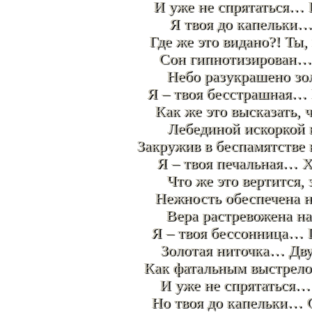
И уже не спрятаться… 
Я твоя до капельки…
Где же это видано?! Ты,
Сон гипнотизирован…
Небо разукрашено з
Я – твоя бесстрашная… 
Как же это высказать, 
Лебединой искоркой 
Закружив в беспамятстве
Я – твоя печальная… Х
Что же это вертится, 
Нежность обеспечена 
Вера растревожена на
Я – твоя бессонница… Г
Золотая ниточка… Дву
Как фатальным выстрело
И уже не спрятаться… 
Но твоя до капельки… С