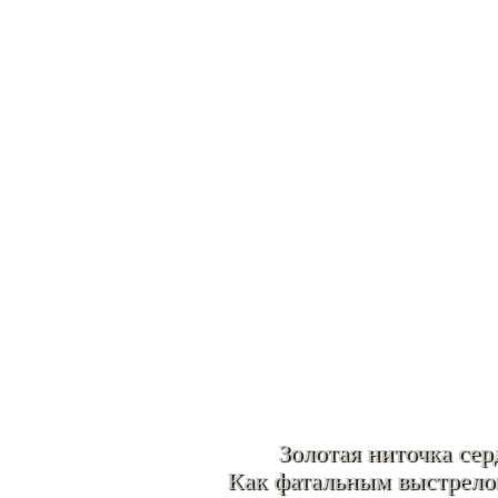
Золотая ниточка се
Как фатальным выстрел