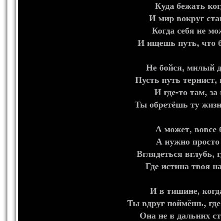
Куда бежать ког
И мир вокруг ст
Когда себя не м
И ищешь путь, что б
Не бойся, милый д
Пусть путь тернист, 
И где-то там, з
Ты обретёшь ту жизнь
А может, вовсе 
А нужно просто
Вглядеться вглубь, г
Где истина твоя на
И в тишине, когд
Ты вдруг поймёшь, где
Она не в дальних ст