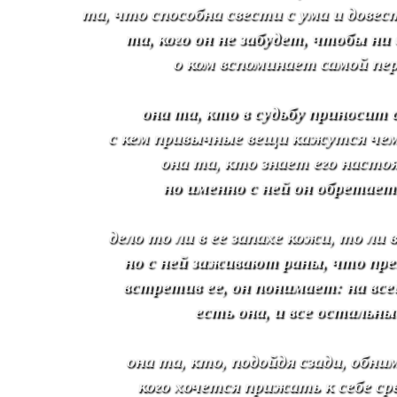
та, что способна свести с ума и довес
та, кого он не забудет, чтобы ни 
о ком вспоминает самой пер
она та, кто в судьбу приносит 
с кем привычные вещи кажутся че
она та, кто знает его насто
но именно с ней он обретает
дело то ли в ее запахе кожи, то ли 
но с ней заживают раны, что пр
встретив ее, он понимает: на все
есть она, и все остальны
она та, кто, подойдя сзади, обни
кого хочется прижать к себе ср