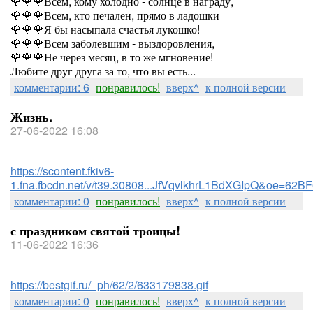
🌹🌹🌹Всем, кому холодно - солнце в награду,
🌹🌹🌹Всем, кто печален, прямо в ладошки
🌹🌹🌹Я бы насыпала счастья лукошко!
🌹🌹🌹Всем заболевшим - выздоровления,
🌹🌹🌹Не через месяц, в то же мгновение!
Любите друг друга за то, что вы есть...
комментарии: 6
понравилось!
вверх^
к полной версии
Жизнь.
27-06-2022 16:08
https://scontent.fkiv6-
1.fna.fbcdn.net/v/t39.30808...JfVqvlkhrL1BdXGIpQ&oe=62B
комментарии: 0
понравилось!
вверх^
к полной версии
с праздником святой троицы!
11-06-2022 16:36
https://bestgif.ru/_ph/62/2/633179838.gif
комментарии: 0
понравилось!
вверх^
к полной версии