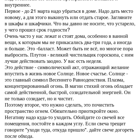
внутреннее.
Первое - до 21 марта надо убраться в доме. Надо дать место
новому, а для этого выкинуть или отдать старое. Загляните
в шкафы и шкафчики. Что вы давно не носите, что устарело,
у чего прошел срок годности?
Очень часто у нас лежат и стоят дома, особенно в ванной
вещи, к которым мы не прикасались два-три года, а иногда
и больше. Это -балласт. Может быть не всё, но многое пора
выбросить. Плутон - великий чистильщик гороскопа, с ним
лучше действовать заодно. У вас есть неделя.
Это действие - символический акт, отражающий желание
впустить в жизнь новое Солнце. Новое счастье. Солнце -
это главный символ Весеннего Равноденствия. Плазма,
концентрированный огонь. В магии стихий огонь обладает
самой действенной, быстрой, созидательной энергией. Он
не только созидает, но и чистит.
Поэтому второе, что нужно сделать, это почистить
пространство огнем. Обязательно приоткройте окно.
Негативу надо куда-то уходить. Обойдите со свечей все
помещения, постойте в каждом углу. Если свеча трещит
говорите "уходи туда, откуда пришло". дайте свече догореть
после обхода.