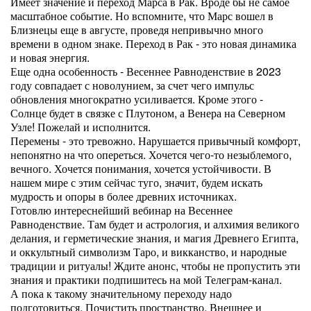
Имеет значение и переход Марса в Рак. Вроде бы не самое
масштабное событие. Но вспомните, что Марс вошел в
Близнецы еще в августе, проведя непривычно много
времени в одном знаке. Переход в Рак - это новая динамика
и новая энергия.
Еще одна особенность - Весеннее Равноденствие в 2023
году совпадает с новолунием, за счет чего импульс
обновления многократно усиливается. Кроме этого -
Солнце будет в связке с Плутоном, а Венера на Северном
Узле! Пожелай и исполнится.
Перемены - это тревожно. Нарушается привычный комфорт,
непонятно на что опереться. Хочется чего-то незыблемого,
вечного. Хочется понимания, хочется устойчивости. В
нашем мире с этим сейчас туго, значит, будем искать
мудрость и опоры в более древних источниках.
Готовлю интереснейший вебинар на Весеннее
Равноденствие. Там будет и астрология, и алхимия великого
делания, и герметические знания, и магия Древнего Египта,
и оккультный символизм Таро, и викканство, и народные
традиции и ритуалы! Ждите анонс, чтобы не пропустить эти
знания и практики подпишитесь на мой Телеграм-канал.
А пока к такому значительному переходу надо
подготовиться. Почистить пространство. Внешнее и