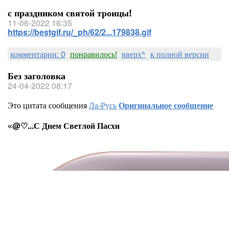
с праздником святой троицы!
11-06-2022 16:35
https://bestgif.ru/_ph/62/2...179838.gif
комментарии: 0
понравилось!
вверх^
к полной версии
Без заголовка
24-04-2022 08:17
Это цитата сообщения
Ла-Русь
Оригинальное сообщение
«@♡...С Днем Светлой Пасхи