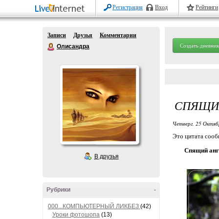
Регистрация
Вход
Рейтинги
Записи
Друзья
Комментарии
Создать дневник
Олисандра
СПЯЩИ
Четверг, 25 Октяб
Это цитата соо
Спящий анг
В друзья
Рубрики
-
000...КОМПЬЮТЕРНЫЙ ЛИКБЕЗ
(42)
Уроки фотошопа
(13)