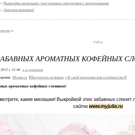
3 -
Выкройка маленьких текстильных ангелочков с валентинками
4 -
Ангелок крючком!
елочек
ЗАБАВНЫХ АРОМАТНЫХ КОФЕЙНЫХ СЛ
 2012 г. 21:46
+ в цитатник
бщения
Мелисса
[
Прочитать целиком
+
В свой цитатник или сообщество!
]
ных ароматных кофейных слоников!
мотрите, какие милашки! Выкройкой этих забавных слонят
сайта
www.myjulia.ru