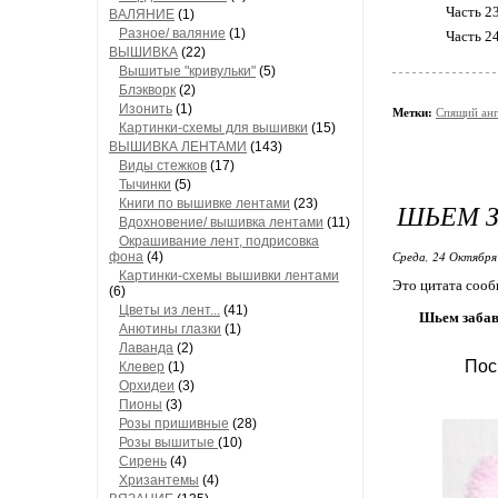
Часть 2
ВАЛЯНИЕ
(1)
Разное/ валяние
(1)
Часть 2
ВЫШИВКА
(22)
Вышитые "кривульки"
(5)
Блэкворк
(2)
Изонить
(1)
Метки:
Спящий анг
Картинки-схемы для вышивки
(15)
ВЫШИВКА ЛЕНТАМИ
(143)
Виды стежков
(17)
Тычинки
(5)
Книги по вышивке лентами
(23)
ШЬЕМ 
Вдохновение/ вышивка лентами
(11)
Окрашивание лент, подрисовка
Среда, 24 Октября
фона
(4)
Картинки-схемы вышивки лентами
Это цитата соо
(6)
Цветы из лент...
(41)
Шьем забав
Анютины глазки
(1)
Лаванда
(2)
Пос
Клевер
(1)
Орхидеи
(3)
Пионы
(3)
Розы пришивные
(28)
Розы вышитые
(10)
Сирень
(4)
Хризантемы
(4)