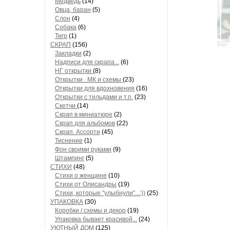
Медведь
(14)
Овца, баран
(5)
Слон
(4)
Собака
(6)
Тигр
(1)
СКРАП
(156)
Закладки
(2)
Надписи для скрапа...
(6)
НГ открытки
(8)
Открытки . МК и схемы
(23)
Открытки для вдохновения
(16)
Открытки с тильдами и т.п.
(23)
Скетчи
(14)
Скрап в миниатюре
(2)
Скрап для альбомов
(22)
Скрап. Ассорти
(45)
Тиснение
(1)
Фон своими руками
(9)
Штампинг
(5)
СТИХИ
(48)
Стихи о женщине
(10)
Стихи от Олисандры
(19)
Стихи, которые "улыбнули"...:))
(25)
УПАКОВКА
(30)
Коробки / схемы и декор
(19)
Упаковка бывает красивой...
(24)
УЮТНЫЙ ДОМ
(125)