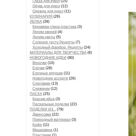
Глаза для кукол
(15)
Обувь для кукол
(12)
Одежда для кукол
(11)
КУЛИНАРИЯ
(26)
ЛЕПКА
(39)
Керамика,глина,пластика
(3)
Лепим зверей
(4)
Лепим цветы
(5)
Соленое тесто.Рецепты
(7)
Холодный фарфор. Рецепты
(24)
МАТЕРИАЛЫ ДЛЯ ТВОРЧЕСТВА
(6)
НОВОГОДНИЕ ИДЕИ
(90)
Веночки
(10)
Елочки
(28)
Елочные игрушки
(11)
Новогоднее ассорти
(26)
Снеговики
(13)
Снежинки
(12)
ПАСХА
(25)
Красим яйца
(3)
Пасхальные поделки
(22)
ПОДЕЛКИ ИЗ...
(79)
Джинсовка
(22)
Природный материал
(3)
Кофе
(11)
Мешковина
(1)
Пластинки
(1)