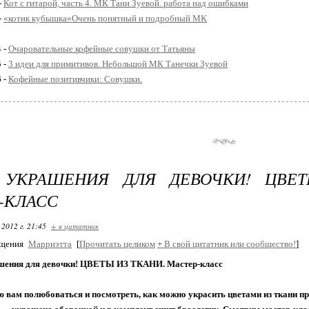
-
Кот с гитарой, часть 4. МК Тани Зуевой. работа над ошибками
-
«котик кубышка»Очень понятный и подробный МК
4 -
Очаровательные кофейные совушки от Татьяны
5 -
3 идеи для примитивов. Небольшой МК Танечки Зуевой
6 -
Кофейные позитивчики: Совушки.
 УКРАШЕНИЯ ДЛЯ ДЕВОЧКИ! ЦВЕТ
-КЛАСС
 2012 г. 21:45
+ в цитатник
бщения
Марриэтта
[
Прочитать целиком
+
В свой цитатник или сообщество!
]
шения для девочки! ЦВЕТЫ ИЗ ТКАНИ. Мастер-класс
 вам полюбоваться и посмотреть, как можно украсить цветами из ткани пр