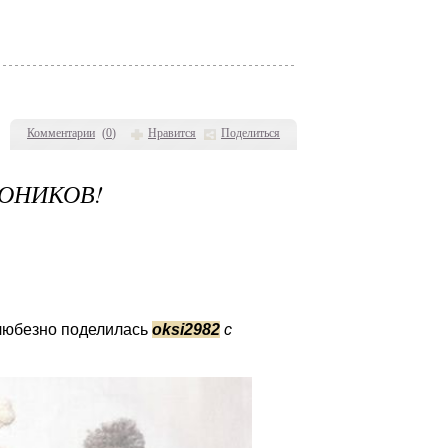
Комментарии
(
0
)
Нравится
Поделиться
ОНИКОВ!
 любезно поделилась
oksi2982
с