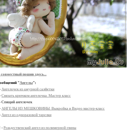
совместный пошив здесь...
ообщений "
Ангелы
":
-
Ангелочек из ажурной салфетки
-
Связать крючком ангелочка. Мастер класс
 - Спящий ангелочек
-
АНГЕЛЫ ИЗ МЕШКОВИНЫ. Выкройка и Видео мастер-класс
-
Ангел из одноразовой тарелки
2 -
Рождественский ангел из полимерной глины