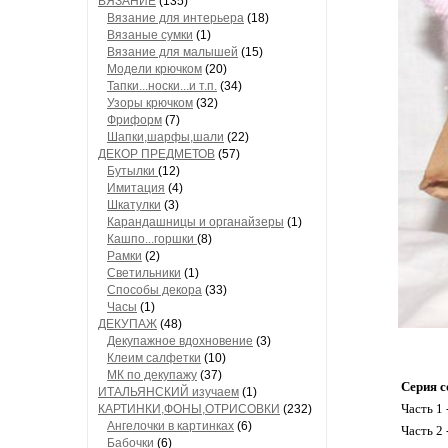
ВЯЗАНИЕ
(135)
Вязание для интерьера
(18)
Вязаные сумки
(1)
Вязание для малышей
(15)
Модели крючком
(20)
Тапки...носки...и т.п.
(34)
Узоры крючком
(32)
Фриформ
(7)
Шапки,шарфы,шали
(22)
ДЕКОР ПРЕДМЕТОВ
(57)
Бутылки
(12)
Имитация
(4)
Шкатулки
(3)
Карандашницы и органайзеры
(1)
Кашпо...горшки
(8)
Рамки
(2)
Светильники
(1)
Способы декора
(33)
Часы
(1)
ДЕКУПАЖ
(48)
Декупажное вдохновение
(3)
Клеим салфетки
(10)
МК по декупажу
(37)
Серия с
ИТАЛЬЯНСКИЙ изучаем
(1)
Часть 1 
КАРТИНКИ,ФОНЫ,ОТРИСОВКИ
(232)
Ангелочки в картинках
(6)
Часть 2
Бабочки
(6)