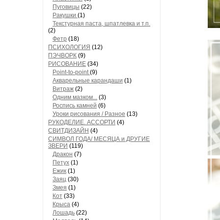
Пуговицы
(22)
Ракушки
(1)
Текстурная паста, шпатлевка и т.п.
(2)
Фетр
(18)
ПСИХОЛОГИЯ
(12)
ПЭЧВОРК
(9)
РИСОВАНИЕ
(34)
Point-to-point
(9)
Акварельные карандаши
(1)
Витраж
(2)
Одним мазком...
(3)
Роспись камней
(6)
Уроки рисования / Разное
(13)
РУКОДЕЛИЕ. АССОРТИ
(4)
СВИТДИЗАЙН
(4)
СИМВОЛ ГОДА/ МЕСЯЦА и ДРУГИЕ
ЗВЕРИ
(119)
Дракон
(7)
Петух
(1)
Ежик
(1)
Заяц
(30)
Змея
(1)
Кот
(33)
Крыса
(4)
Лошадь
(22)