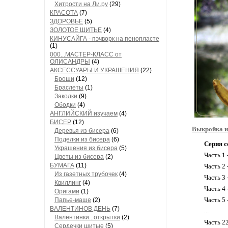
Хитрости на Ли.ру
(29)
КРАСОТА
(7)
ЗДОРОВЬЕ
(5)
ЗОЛОТОЕ ШИТЬЕ
(4)
КИНУСАЙГА - пэчворк на пенопласте
(1)
000...МАСТЕР-КЛАСС от
ОЛИСАНДРЫ
(4)
АКСЕССУАРЫ И УКРАШЕНИЯ
(22)
Броши
(12)
Браслеты
(1)
Заколки
(9)
Ободки
(4)
АНГЛИЙСКИЙ изучаем
(4)
БИСЕР
(12)
Выкройка и 
Деревья из бисера
(6)
Поделки из бисера
(6)
Серия с
Украшения из бисера
(5)
Часть 1 
Цветы из бисера
(2)
БУМАГА
(11)
Часть 2 
Из газетных трубочек
(4)
Часть 3
Квиллинг
(4)
Часть 4 
Оригами
(1)
Часть 5 
Папье-маше
(2)
ВАЛЕНТИНОВ ДЕНЬ
(7)
...
Валентинки...открытки
(2)
Часть 2
Сердечки шитые
(5)