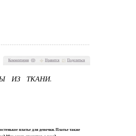
Комментарии
(
0
)
Нравится
Поделиться
Ы ИЗ ТКАНИ.
остенькое платье для девочки. Платье также