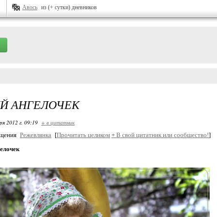
Авось
из (+ сутки) дневников
Й АНГЕЛОЧЕК
ря 2012 г. 09:19
+ в цитатник
бщения
Режевлянка
[
Прочитать целиком
+
В свой цитатник или сообщество!
]
елочек