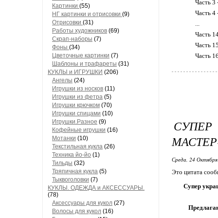
Часть 3 
Картинки
(55)
Часть 4 
НГ картинки и отрисовки
(9)
Отрисовки
(31)
...
Работы художников
(69)
Часть 1
Скрап-наборы
(7)
Часть 1
Фоны
(34)
Цветочные картинки
(7)
Часть 1
Шаблоны и трафареты
(31)
КУКЛЫ и ИГРУШКИ
(206)
Ангелы
(24)
Игрушки из носков
(11)
Игрушки из фетра
(5)
Игрушки крючком
(70)
Игрушки спицами
(10)
СУПЕР
Игрушки.Разное
(9)
Кофейные игрушки
(16)
МАСТЕР
Мотанки
(10)
Текстильная кукла
(26)
Техника йо-йо
(1)
Среда, 24 Октября
Тильды
(32)
Тряпичная кукла
(5)
Это цитата соо
Тыквоголовки
(7)
Супер укра
КУКЛЫ. ОДЕЖДА и АКСЕССУАРЫ.
(78)
Аксессуары для кукол
(27)
Предлагаю
Волосы для кукол
(16)