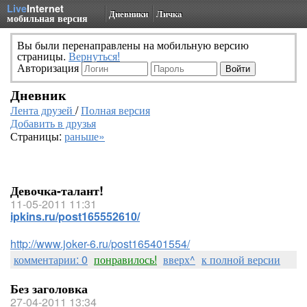
Live
Internet
Дневники
Личка
мобильная версия
Вы были перенаправлены на мобильную версию
страницы.
Вернуться!
Авторизация
Дневник
Лента друзей
/
Полная версия
Добавить в друзья
Страницы:
раньше»
Девочка-талант!
11-05-2011 11:31
ipkins.ru/post165552610/
http://www.joker-6.ru/post165401554/
комментарии: 0
понравилось!
вверх^
к полной версии
Без заголовка
27-04-2011 13:34