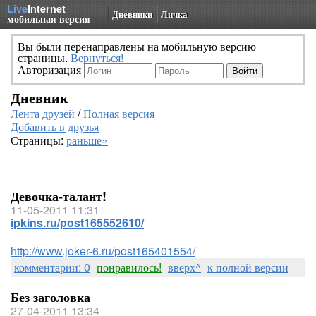
Live
Internet
Дневники
Личка
мобильная версия
Вы были перенаправлены на мобильную версию
страницы.
Вернуться!
Авторизация
Дневник
Лента друзей
/
Полная версия
Добавить в друзья
Страницы:
раньше»
Девочка-талант!
11-05-2011 11:31
ipkins.ru/post165552610/
http://www.joker-6.ru/post165401554/
комментарии: 0
понравилось!
вверх^
к полной версии
Без заголовка
27-04-2011 13:34