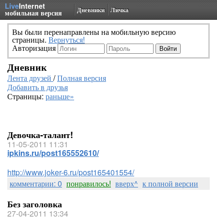
Live
Internet
Дневники
Личка
мобильная версия
Вы были перенаправлены на мобильную версию
страницы.
Вернуться!
Авторизация
Дневник
Лента друзей
/
Полная версия
Добавить в друзья
Страницы:
раньше»
Девочка-талант!
11-05-2011 11:31
ipkins.ru/post165552610/
http://www.joker-6.ru/post165401554/
комментарии: 0
понравилось!
вверх^
к полной версии
Без заголовка
27-04-2011 13:34