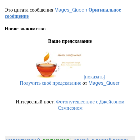
Это цитата сообщения
Mages_Queen
Оригинальное
сообщение
Новое знакомство
Ваше предсказание
[показать]
Получить своё предсказание
от
Mages_Queеn
Интересный пост:
Фотопутешествие с Джейсоном
Сэмпсоном
комментарии: 0
понравилось!
вверх^
к полной версии