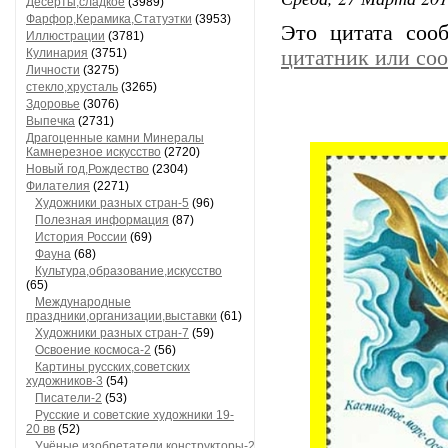
Десерты,сладкое
(3989)
Фарфор,Керамика,Статуэтки
(3953)
Это цитата со
Иллюстрации
(3781)
Кулинария
(3751)
цитатник или со
Личности
(3275)
стекло,хрусталь
(3265)
Здоровье
(3076)
Выпечка
(2731)
Драгоценные камни Минералы
Камнерезное искусство
(2720)
Новый год,Рождество
(2304)
Филателия
(2271)
Художники разных стран-5
(96)
Полезная информация
(87)
История России
(69)
Фауна
(68)
Культура,образование,искусство
(65)
Международные
праздники,организации,выставки
(61)
Художники разных стран-7
(59)
Освоение космоса-2
(56)
Картины русских,советских
художников-3
(54)
Писатели-2
(53)
Русские и советские художники 19-
20 вв
(52)
Учёные,изобретатели,конструкторы-2