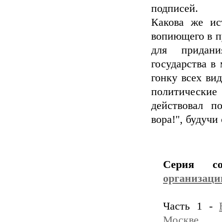
подписей.
Какова же ис
вопиющего в п
для придан
государства в
гонку всех ви
политически
действовал п
вора!", будучи
Серия с
организаци
Часть 1 -
Москве