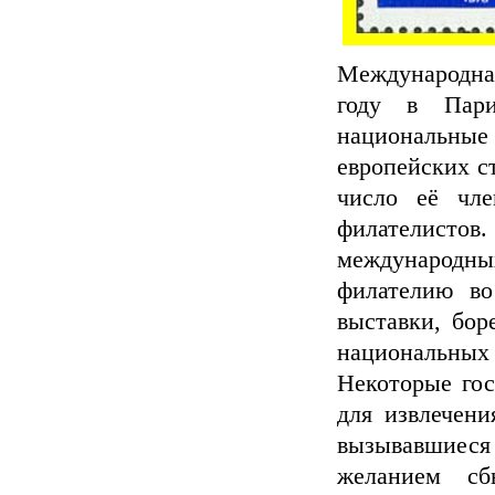
Международная
году в Пари
национальные
европейских с
число её чл
филателист
международны
филателию во
выставки, бор
национальных
Некоторые гос
для извлечени
вызывавшиес
желанием сб