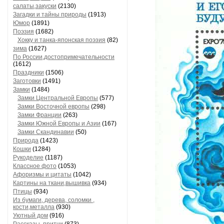
салаты,закуски
(2130)
Загадки и тайны природы
(1913)
Юмор
(1891)
Поэзия
(1682)
Хокку и танка-японская поэзия
(82)
зима
(1627)
По России,достопримечательности
(1612)
Праздники
(1506)
Заготовки
(1491)
Замки
(1484)
Замки Центральной Европы
(577)
Замки Восточной европы
(298)
Замки Франции
(263)
Замки Южной Европы и Азии
(167)
Замки Скандинавии
(50)
Природа
(1423)
Кошки
(1284)
Рукоделие
(1187)
Классное фото
(1053)
Афоризмы и цитаты
(1042)
Картины на ткани,вышивка
(934)
Птицы
(934)
Из бумаги, дерева, соломки ,
кости,металла
(930)
Уютный дом
(916)