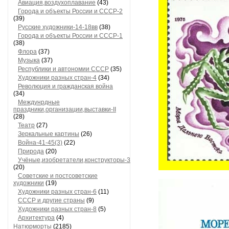
Авиация,воздухоплавание
(43)
Города и объекты России и СССР-2
(39)
Русские художники-14-18вв
(38)
Города и объекты России и СССР-1
(38)
Флора
(37)
Музыка
(37)
Республики и автономии СССР
(35)
Художники разных стран-4
(34)
Революция и гражданская война
(34)
Междунрдные
праздники,организации,выставки-II
(28)
Театр
(27)
Зеркальные картины
(26)
Война-41-45(3)
(22)
Природа
(20)
Учёные,изобретатели,конструкторы-3
(20)
Советские и постсоветские
художники
(19)
Художники разных стран-6
(11)
СССР и другие страны
(9)
Художники разных стран-8
(5)
Архитектура
(4)
Натюрморты
(2185)