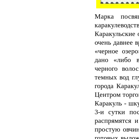
Марка посвя
каракулеводств
Каракульские 
очень давнее 
«черное озер
дано «либо в
черного воло
темных вод гл
города Караку
Центром торго
Каракуль - шку
3-и сутки по
распрямятся и
простую овчин
готовых вылож