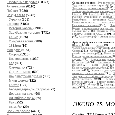
Ювелирные изделия
(10377)
Соседние рубрики:
Это интересн
Художники разных стран-6
(11),
Антиквариат
(6110)
Художники разных стран-2
(50),
Пейзаж
(6036)
Учёные,изобретатели,конструкто
СССР-2
(49),
СССР-1
(50),
СССР 
Вокруг света
(5943)
Русские художники-14-18вв
(38)
Украина
(351)
Республики и автономии ССС
Револллюционные и политическ
история
(5403)
Освоение космоса-2
(56),
Осв
История России
(1981)
Культура,образование,искусство
(
художников-2
(48),
Картины Рус
Зарубежная история
(1731)
объекты России и СССР-2
(39),
Г
СССР
(1025)
(47),
Архитектура
(4),
Авиация,во
2 мировая война
(900)
Другие рубрики в этом дневнике
Шансон
(290),
часики
(9),
1812год
(16)
Фарфор,Керамика,Статуэтки
(395
Моя дача
(5151)
Советы
(351),
Собаки
(351),
Славя
резьба по дереву
(422),
Рассказ
Огород
(1310)
России,достопримечательности
(1
Цветоводство
(1039)
случаи
(721),
Оружие,вооружен
Натюрморты
(2185),
Насекомые
(1
сад
(891)
юбилей
(12),
Мои фото
(23
Самоделки
(728)
Красота,мода,одежда,обувь
(745
картины
(683),
Картинки для дек
Строительство
(509)
соломки , кости,металла
(930),
З
Ландшафтный дизайн
(358)
Загадки и тайны природы
(
Десерты,сладкое
(3989),
деревн
Мини ферма
(322)
интересное
(4431),
Вокруг света
(
Голуби
(127)
БЛЮЗ
(173),
бисер
(588),
бизнес
(1
Авто
(332),
Авиация и воздухопла
Беседки,веранды, террасы
(72)
Дорожки на даче
(60)
Альпийские горки
(55)
ЭКСПО-75. М
Пруд
(52)
скамейки
(29)
Всё интересное
(4431)
Среда, 27 Марта 201