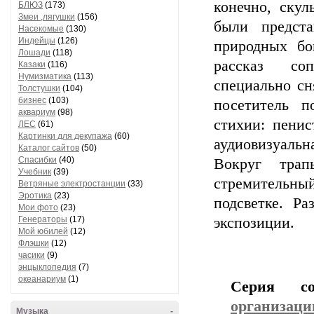
конечно, ску
БЛЮЗ
(173)
Змеи ,лягушки
(156)
были предст
Насекомые
(130)
Индейцы
(126)
природных бо
Лошади
(118)
рассказ соп
Казаки
(116)
Нумизматика
(113)
специально сн
Толстушки
(104)
бизнес
(103)
посетитель п
аквариум
(98)
стихии: пени
ЛЕС
(61)
Картинки для декупажа
(60)
аудиовизуальна
Каталог сайтов
(50)
Спасибки
(40)
Вокруг трап
Учебник
(39)
стремительны
Ветряные электростанции
(33)
Эротика
(23)
подсветке. Р
Мои фото
(23)
Генераторы
(17)
экспозиции.
Мой юбилей
(12)
Флэшки
(12)
часики
(9)
энцыклопедия
(7)
океанариум
(1)
Серия с
организаци
Музыка
-