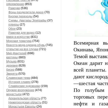
Рассказы ,притчи
(873)
оформление
(853)
Рамочки
(536)
Фоны,разделители,декор
(70)
Кнопки переходы
(54)
Схемы, Аватары,Эпиграфы
(37)
плееры
(27)
Обои
(23)
Рамочки для видео
(12)
юмор в искусстве
(831)
Морская тематика
(754)
Всемирная вы
Красота,мода,одежда,обувь
(745)
Окинава, Япони
открытки на все случаи
(721)
Мир фантазий
(696)
Темой выставк
картины
(683)
Музыка
(631)
Океан дарит н
деревня
(629)
всей планеты
бисер
(588)
Зверята
(570)
дают кислород
Славянская тема
(484)
История славян
(278)
—шестая часть
Славянские художники
(159)
По голубым 
Оружие,вооружение
(474)
монастыри
(472)
торговых пере
Архангельская область
(77)
Нижегородская область
(31)
нефти и газа
Монастыри Европы
(24)