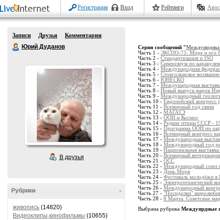
Регистрация
Вход
Рейтинги
Авос
Записи
Друзья
Комментарии
Юрий Дуданов
Серия сообщений "
Междунрдные 
Часть 1 -
ЭКСПО-75. Море и его 
Часть 2 -
Стандартизация и ISO
Часть 3 -
Симпозиум по каракулев
Часть 4 -
Международная федерац
Часть 5 -
Стокгольмское воззвани
Часть 6 -
ЮНЕСКО
Часть 7 -
Международная выставка
Часть 8 -
Новый выпуск марок Изр
Часть 9 -
Международный геологи
Часть 10 -
Европейский конгресс 
Часть 11 -
Всемирный год связи
Часть 12 -
МАГАТЭ
Часть 13 -
ООН и Космос
Часть 14 -
Редкие птицы СССР - 1
Часть 15 -
Программа ООН по ок
Часть 16 -
Всемирный конгресс ка
Часть 17 -
Международная выставк
Часть 18 -
Международный год ре
Часть 19 -
Национальная выставка
Часть 20 -
Всемирный ветеринарн
В друзья
Часть 21 -
ОСС
Часть 22 -
Международный союз 
Часть 23 -
День Моря
Часть 24 -
Фестиваль молодёжи в 
Часть 25 -
Электротехнический ко
Часть 26 -
Международный конгре
Рубрики
-
Часть 27 -
"Посиделки" миролюби
Часть 28 -
8 Марта. Советские мар
живопись
(14820)
Выбрана рубрика
Междунрдные п
Видеоклипы,кинофильмы
(10655)