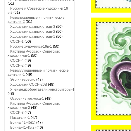
(51)
Русские и Советские художники 19
в-2
(51)
Революционные и политические
деятели-2
(51)
Художники разных стран-3
(50)
Художники разных стран-2
(50)
Художники разных стран-1
(50)
СССР-1
(50)
Русские художники-19в-1
(50)
Картины Русских и Советских
художников-1
(50)
СССР-4
(49)
СССР-2
(49)
Револллюционные и политические
деятели-1
(49)
Это интересно
(48)
Художники СССР-20В
(48)
Учёные,изобретатели,конструкторы-1
(48)
Освоение космоса-1
(48)
Картины Русских и Советских
художников-2
(48)
СССР-3
(47)
Писатели-1
(47)
Война 41-45(1)
(47)
Война-41-45(2)
(46)