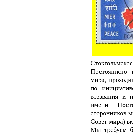
Стокгольмско
Постоянного 
мира, проходи
по инициати
воззвания и 
имени Посто
сторонников м
Совет мира) в
Мы требуем б