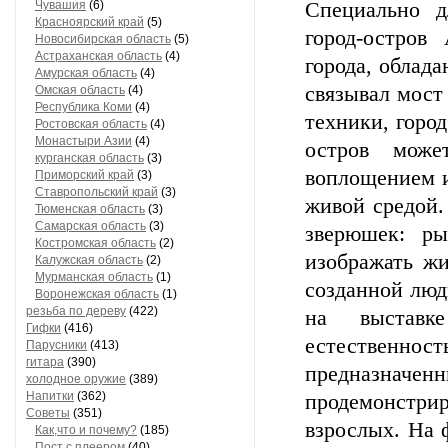
Чувашия
(6)
Специально д
Красноярский край
(5)
город-остров
Новосибирская область
(5)
Астраханская область
(4)
города, облад
Амурская область
(4)
связывал мост
Омская область
(4)
Республика Коми
(4)
техники, горо
Ростовская область
(4)
Монастыри Азии
(4)
остров може
курганская область
(3)
воплощением и
Приморский край
(3)
Ставропольский край
(3)
живой средой.
Тюменская область
(3)
Самарская область
(3)
зверюшек: ры
Костромская область
(2)
изображать жи
Калужская область
(2)
Мурманская область
(1)
созданной люд
Воронежская область
(1)
резьба по дереву
(422)
на выставк
Гифки
(416)
естественн
Парусники
(413)
гитара
(390)
предназнач
холодное оружие
(389)
Напитки
(362)
продемонстри
Советы
(351)
взрослых. На 
Как,что и почему?
(185)
Пост с плеером
(40)