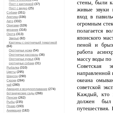
стены, были 
Пост с картинкой
(37)
Пост с видео
(25)
живые звуки в
Собаки
(351)
вход в павиль
Арктика
(336)
Авто
(332)
огромным стек
Оригами
(329)
полагается во
вязание
(316)
Охота
(313)
японского мас
Зверьё
(92)
Картины с охотничьей тематикой
пеной и брыз
(64)
Охотничьи ножи
(54)
работа асинх
Охотничьи рассказы
(36)
массу воды по
Охотничьи ружья
(33)
охотничьи собаки
(31)
Советская э
Рыбалка
(310)
Цветы
(295)
направленной 
Шансон
(290)
океана омыва
Сказки
(284)
чай
(280)
советской экс
Авиация и воздухоплавание
(274)
Каждый, кто 
ботанические сады
(266)
Пенсии
(262)
должен был 
Рыбы
(235)
Право
(193)
путешествия. 
Анимация
(182)