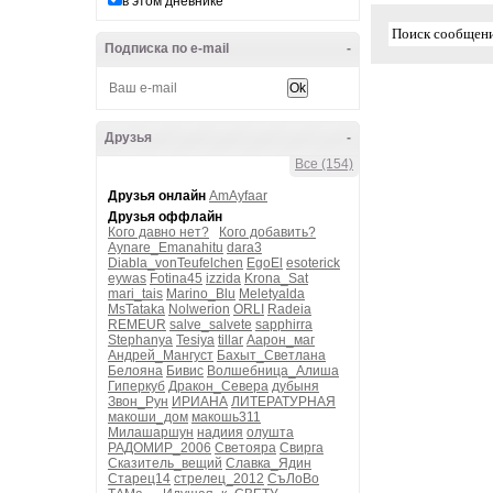
в этом дневнике
Подписка по e-mail
-
Друзья
-
Все (154)
Друзья онлайн
AmAyfaar
Друзья оффлайн
Кого давно нет?
Кого добавить?
Aynare_Emanahitu
dara3
Diabla_vonTeufelchen
EgoEl
esoterick
eywas
Fotina45
izzida
Krona_Sat
mari_tais
Marino_Blu
Meletyalda
MsTataka
Nolwerion
ORLI
Radeia
REMEUR
salve_salvete
sapphirra
Stephanya
Tesiya
tillar
Аарон_маг
Андрей_Мангуст
Бахыт_Светлана
Белояна
Бивис
Волшебница_Алиша
Гиперкуб
Дракон_Севера
дубыня
Звон_Рун
ИРИАНА
ЛИТЕРАТУРНАЯ
макоши_дом
макошь311
Милашаршун
надиия
олушта
РАДОМИР_2006
Светояра
Свирга
Сказитель_вещий
Славка_Ядин
Старец14
стрелец_2012
СъЛоВо