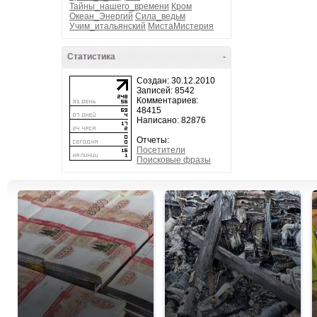
Тайны_нашего_времени
Кром
Океан_Энергий
Сила_ведьм
Учим_итальянский
МистаМистерия
Статистика
-
Создан: 30.12.2010
Записей: 8542
Комментариев:
48415
Написано: 82876
Отчеты:
Посетители
Поисковые фразы