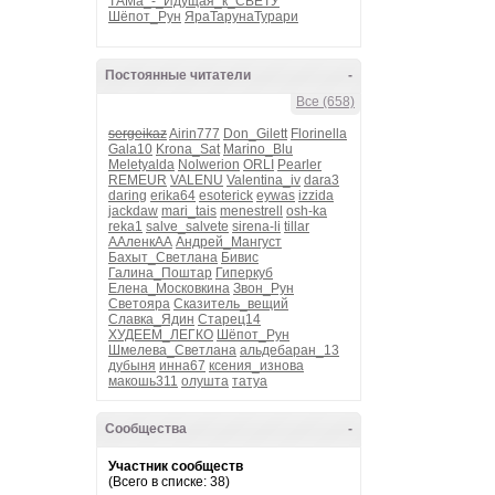
ТАМа_-_Идущая_к_СВЕТУ
Шёпот_Рун
ЯраТарунаТурари
Постоянные читатели
-
Все (658)
sergeikaz
Airin777
Don_Gilett
Florinella
Gala10
Krona_Sat
Marino_Blu
Meletyalda
Nolwerion
ORLI
Pearler
REMEUR
VALENU
Valentina_iv
dara3
daring
erika64
esoterick
eywas
izzida
jackdaw
mari_tais
menestrell
osh-ka
reka1
salve_salvete
sirena-li
tillar
ААленкАА
Андрей_Мангуст
Бахыт_Светлана
Бивис
Галина_Поштар
Гиперкуб
Елена_Московкина
Звон_Рун
Светояра
Сказитель_вещий
Славка_Ядин
Старец14
ХУДЕЕМ_ЛЕГКО
Шёпот_Рун
Шмелева_Светлана
альдебаран_13
дубыня
инна67
ксения_изнова
макошь311
олушта
татуа
Сообщества
-
Участник сообществ
(Всего в списке: 38)