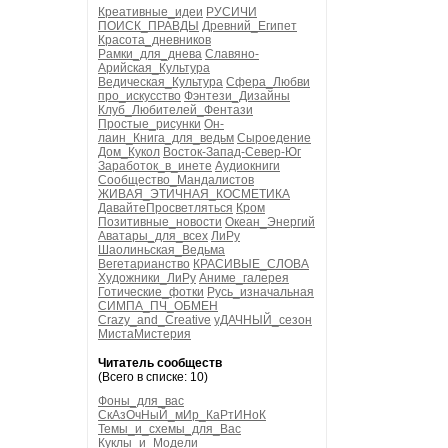
Креативные_идеи
РУСИЧИ
ПОИСК_ПРАВДЫ
Древний_Египет
Красота_дневников
Рамки_для_днева
Славяно-
Арийская_Культура
Ведическая_Культура
Сфера_Любви
про_искусство
Фэнтези_Дизайны
Клуб_Любителей_Фентази
Простые_рисунки
Он-
лаин_Книга_для_ведьм
Сыроедение
Дом_Кукол
Восток-Запад-Север-Юг
Заработок_в_инете
Аудиокниги
Сообщество_Мандалистов
ЖИВАЯ_ЭТИЧНАЯ_КОСМЕТИКА
ДавайтеПросветляться
Кром
Позитивные_новости
Океан_Энергий
Аватары_для_всех
ЛиРу
Шаолиньская_Ведьма
Вегетарианство
КРАСИВЫЕ_СЛОВА
Художники_ЛиРу
Аниме_галерея
Готические_фотки
Русь_изначальная
СИМПА_ПЧ_ОБМЕН
Crazy_and_Creative
уДАЧНЫЙ_сезон
МистаМистерия
Читатель сообществ
(Всего в списке: 10)
Фоны_для_вас
СкАзОчНыЙ_мИр_КаРтИНоК
Темы_и_схемы_для_Вас
Куклы_и_Модели