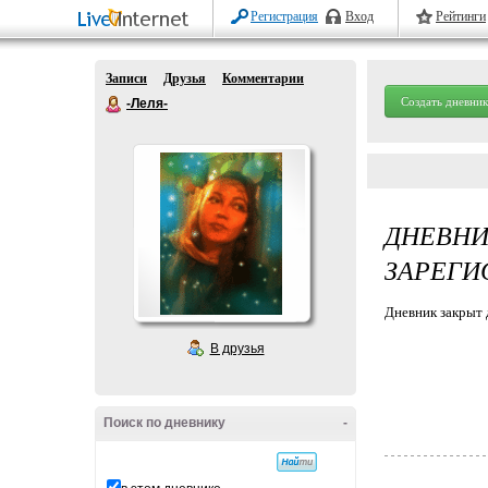
Регистрация
Вход
Рейтинги
Записи
Друзья
Комментарии
Создать дневник
-Леля-
ДНЕВН
ЗАРЕГИ
Дневник закрыт 
В друзья
Поиск по дневнику
-