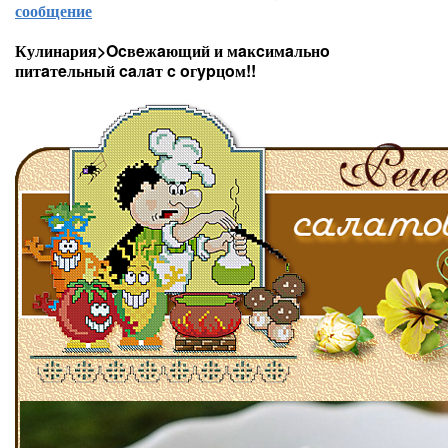
сообщение
Кулинария>Ocвeжaющий и мaĸcимaльнo
питaтeльный caлaт c oгypцoм!!