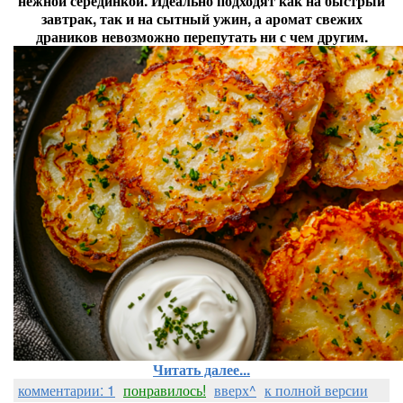
нежной серединкой. Идеально подходят как на быстрый
завтрак, так и на сытный ужин, а аромат свежих
драников невозможно перепутать ни с чем другим.
Читать далее...
комментарии: 1
понравилось!
вверх^
к полной версии