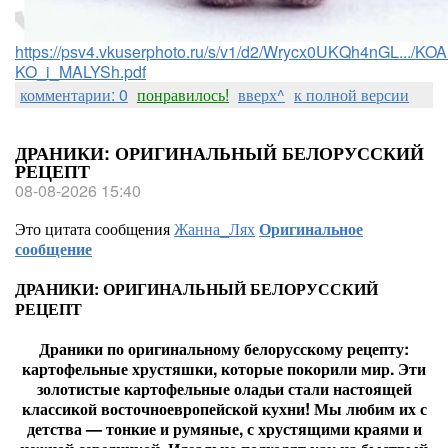
https://psv4.vkuserphoto.ru/s/v1/d2/Wrycx0UKQh4nGL.../
KO_i_MALYSh.pdf
комментарии: 0
понравилось!
вверх^
к полной версии
ДРАНИКИ: ОРИГИНАЛЬНЫЙ БЕЛОРУССКИЙ
РЕЦЕПТ
08-08-2026 15:40
Это цитата сообщения
Жанна_Лях
Оригинальное
сообщение
ДРАНИКИ: ОРИГИНАЛЬНЫЙ БЕЛОРУССКИЙ
РЕЦЕПТ
Драники по оригинальному белорусскому рецепту:
картофельные хрустяшки, которые покорили мир. Эти
золотистые картофельные оладьи стали настоящей
классикой восточноевропейской кухни! Мы любим их с
детства — тонкие и румяные, с хрустящими краями и