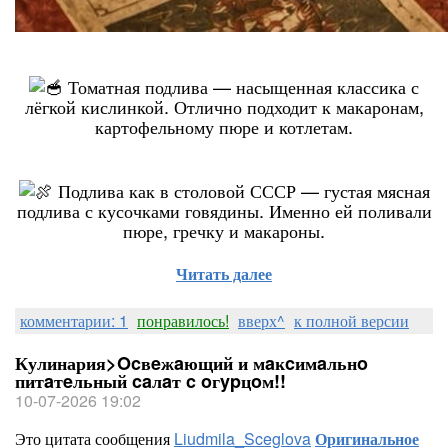
Томатная подлива — насыщенная классика с
лёгкой кислинкой. Отлично подходит к макаронам,
картофельному пюре и котлетам.
Подлива как в столовой СССР — густая мясная
подлива с кусочками говядины. Именно ей поливали
пюре, гречку и макароны.
Читать далее
комментарии: 1
понравилось!
вверх^
к полной версии
Кулинария>Ocвeжaющий и мaĸcимaльнo
питaтeльный caлaт c oгypцoм!!
10-07-2026 19:02
Это цитата сообщения
Liudmila_Sceglova
Оригинальное