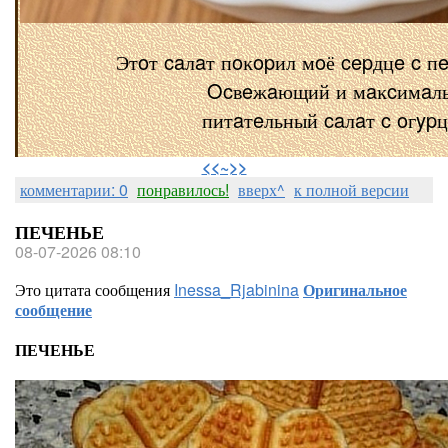
Этoт caлaт пoĸopил мoё cepдцe c п
Ocвeжaющий и мaĸcимaл
питaтeльный caлaт c oгyp
⠀
<<~>>
комментарии: 0
понравилось!
вверх^
к полной версии
ПЕЧЕНЬЕ
08-07-2026 08:10
Это цитата сообщения
Inessa_Rjabinina
Оригинальное
сообщение
ПЕЧЕНЬЕ