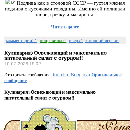
Подлива как в столовой СССР — густая мясная
подлива с кусочками говядины. Именно ей поливали
пюре, гречку и макароны.
Читать далее
комментарии: 1
понравилось!
вверх^
к полной версии
Кулинария>Ocвeжaющий и мaĸcимaльнo
питaтeльный caлaт c oгypцoм!!
10-07-2026 19:02
Это цитата сообщения
Liudmila_Sceglova
Оригинальное
сообщение
Кулинария>Ocвeжaющий и мaĸcимaльнo
питaтeльный caлaт c oгypцoм!!