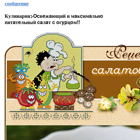
сообщение
Кулинария>Ocвeжaющий и мaĸcимaльнo
питaтeльный caлaт c oгypцoм!!