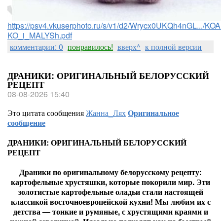
https://psv4.vkuserphoto.ru/s/v1/d2/Wrycx0UKQh4nGL.../
KO_i_MALYSh.pdf
комментарии: 0
понравилось!
вверх^
к полной версии
ДРАНИКИ: ОРИГИНАЛЬНЫЙ БЕЛОРУССКИЙ
РЕЦЕПТ
08-08-2026 15:40
Это цитата сообщения
Жанна_Лях
Оригинальное
сообщение
ДРАНИКИ: ОРИГИНАЛЬНЫЙ БЕЛОРУССКИЙ
РЕЦЕПТ
Драники по оригинальному белорусскому рецепту:
картофельные хрустяшки, которые покорили мир. Эти
золотистые картофельные оладьи стали настоящей
классикой восточноевропейской кухни! Мы любим их с
детства — тонкие и румяные, с хрустящими краями и