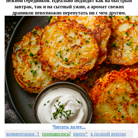
нежной серединкой. Идеально подходят как на быстрый
завтрак, так и на сытный ужин, а аромат свежих
драников невозможно перепутать ни с чем другим.
Читать далее...
комментарии: 1
понравилось!
вверх^
к полной версии