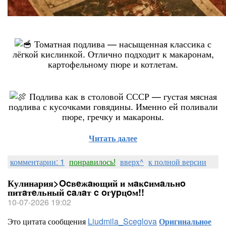
Томатная подлива — насыщенная классика с
лёгкой кислинкой. Отлично подходит к макаронам,
картофельному пюре и котлетам.
Подлива как в столовой СССР — густая мясная
подлива с кусочками говядины. Именно ей поливали
пюре, гречку и макароны.
Читать далее
комментарии: 1
понравилось!
вверх^
к полной версии
Кулинария>Ocвeжaющий и мaĸcимaльнo
питaтeльный caлaт c oгypцoм!!
10-07-2026 19:02
Это цитата сообщения
Liudmila_Sceglova
Оригинальное