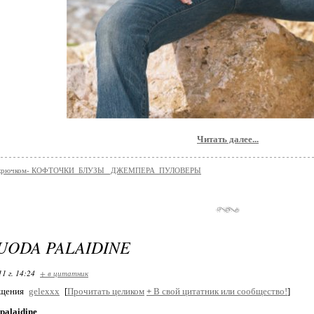
Читать далее...
е крючком- КОФТОЧКИ_БЛУЗЫ _ДЖЕМПЕРА_ПУЛОВЕРЫ
JUODA PALAIDINE
11 г. 14:24
+ в цитатник
бщения
gelexxx
[
Прочитать целиком
+
В свой цитатник или сообщество!
]
palaidine