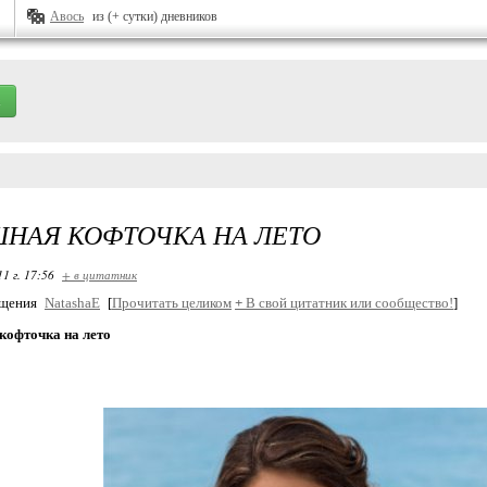
Авось
из (+ сутки) дневников
НАЯ КОФТОЧКА НА ЛЕТО
11 г. 17:56
+ в цитатник
бщения
NatashaE
[
Прочитать целиком
+
В свой цитатник или сообщество!
]
кофточка на лето