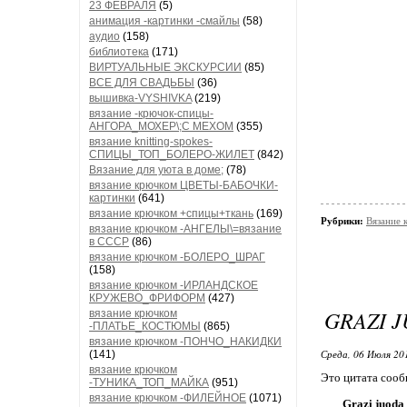
23 ФЕВРАЛЯ
(5)
анимация -картинки -смайлы
(58)
аудио
(158)
библиотека
(171)
ВИРТУАЛЬНЫЕ ЭКСКУРСИИ
(85)
ВСЕ ДЛЯ СВАДЬБЫ
(36)
вышивка-VYSHIVKA
(219)
вязание -крючок-спицы-
АНГОРА_МОХЕР\;С МЕХОМ
(355)
вязание knitting-spokes-
СПИЦЫ_ТОП_БОЛЕРО-ЖИЛЕТ
(842)
Вязание для уюта в доме;
(78)
вязание крючком ЦВЕТЫ-БАБОЧКИ-
картинки
(641)
вязание крючком +спицы+ткань
(169)
Рубрики:
Вязани
вязание крючком -АНГЕЛЫ\=вязание
в СССР
(86)
вязание крючком -БОЛЕРО_ШРАГ
(158)
вязание крючком -ИРЛАНДСКОЕ
КРУЖЕВО_ФРИФОРМ
(427)
GRAZI 
вязание крючком
-ПЛАТЬЕ_КОСТЮМЫ
(865)
вязание крючком -ПОНЧО_НАКИДКИ
Среда, 06 Июля 20
(141)
вязание крючком
Это цитата соо
-ТУНИКА_ТОП_МАЙКА
(951)
вязание крючком -ФИЛЕЙНОЕ
(1071)
Grazi juoda 