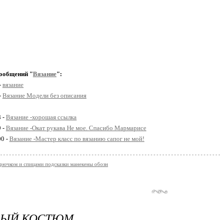
ообщений "
Вязание
":
-
вязание
-
Вязание Модели без описания
8 -
Вязание -хорошая ссылка
9 -
Вязание -Окат рукава Не мое. Спасибо Мармарисе
00 -
Вязание -Мастер класс по вязанию сапог не мой!
крючком и спицами подсказки манекены обозн
ЫЙ КОСТЮМ..