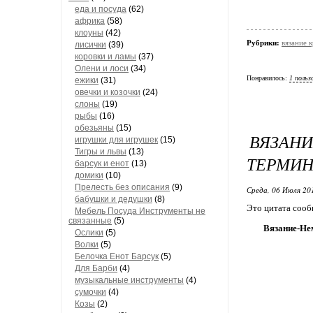
еда и посуда
(62)
африка
(58)
клоуны
(42)
Рубрики:
вязание
лисички
(39)
коровки и ламы
(37)
Олени и лоси
(34)
Понравилось:
1 польз
ежики
(31)
овечки и козочки
(24)
слоны
(19)
рыбы
(16)
обезьяны
(15)
ВЯЗАН
игрушки для игрушек
(15)
Тигры и львы
(13)
ТЕРМИ
барсук и енот
(13)
домики
(10)
Прелесть без описания
(9)
Среда, 06 Июля 20
бабушки и дедушки
(8)
Это цитата соо
Мебель Посуда Инструменты не
связанные
(5)
Вязание-Не
Ослики
(5)
Волки
(5)
Белочка Енот Барсук
(5)
Для Барби
(4)
музыкальные инструменты
(4)
сумочки
(4)
Козы
(2)