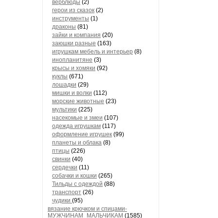
верблюды
(2)
герои из сказок
(2)
Все эле
инструменты
(1)
откр
драконы
(81)
зайки и компания
(20)
заюшки разные
(163)
игрушкам мебель и интерьер
(8)
инопланитяне
(3)
крысы и хомяки
(92)
куклы
(671)
лошадки
(29)
мишки и волки
(112)
морские животные
(23)
мультики
(225)
насекомые и змеи
(107)
одежда игрушкам
(117)
оформление игрушек
(99)
планеты и облака
(8)
птицы
(226)
свинки
(40)
сердечки
(11)
собачки и кошки
(265)
Тильды с одеждой
(88)
транспорт
(26)
чудики
(95)
вязание крючком и спицами-
МУЖЧИНАМ_МАЛЬЧИКАМ
(1585)