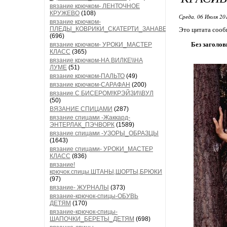
вязание крючком- ЛЕНТОЧНОЕ
КРУЖЕВО
(108)
Среда, 06 Июля 20
вязание крючком-
ПЛЕДЫ_КОВРИКИ_СКАТЕРТИ_ЗАНАВЕСКИ
Это цитата соо
(696)
Без заголов
вязание крючком- УРОКИ_МАСТЕР
КЛАСС
(365)
вязание крючком-НА ВИЛКЕ\\НА
ЛУМЕ
(51)
вязание крючком-ПАЛЬТО
(49)
вязание крючком-САРАФАН
(200)
вязание С БИСЕРОМ!КРЭЙЗИ\\ВУЛ
(50)
ВЯЗАНИЕ СПИЦАМИ
(287)
вязание спицами -Жаккард-
ЭНТЕРЛАК_ПЭЧВОРК
(1589)
вязание спицами -УЗОРЫ_ОБРАЗЦЫ
(1643)
вязание спицами- УРОКИ_МАСТЕР
КЛАСС
(836)
вязание!
крючок.спицы.ШТАНЫ,ШОРТЫ,БРЮКИ
(97)
вязание- ЖУРНАЛЫ
(373)
вязание-крючок-спицы-ОБУВЬ
ДЕТЯМ
(170)
вязание-крючок-спицы-
ШАПОЧКИ_БЕРЕТЫ_ДЕТЯМ
(698)