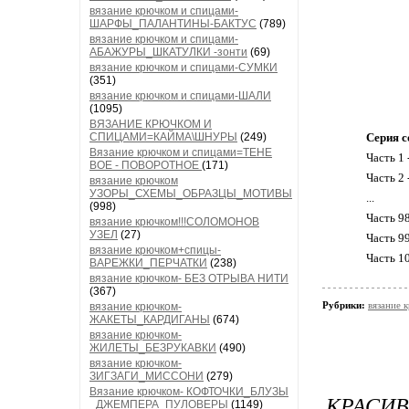
вязание крючком и спицами-
ШАРФЫ_ПАЛАНТИНЫ-БАКТУС
(789)
вязание крючком и спицами-
АБАЖУРЫ_ШКАТУЛКИ -зонти
(69)
вязание крючком и спицами-СУМКИ
(351)
вязание крючком и спицами-ШАЛИ
(1095)
ВЯЗАНИЕ КРЮЧКОМ И
СПИЦАМИ=КАЙМА\ШНУРЫ
(249)
Серия с
Вязание крючком и спицами=ТЕНЕ
Часть 1 
ВОЕ - ПОВОРОТНОЕ
(171)
Часть 2 
вязание крючком
УЗОРЫ_СХЕМЫ_ОБРАЗЦЫ_МОТИВЫ
...
(998)
Часть 9
вязание крючком!!!СОЛОМОНОВ
УЗЕЛ
(27)
Часть 9
вязание крючком+спицы-
Часть 1
ВАРЕЖКИ_ПЕРЧАТКИ
(238)
вязание крючком- БЕЗ ОТРЫВА НИТИ
(367)
Рубрики:
вязание 
вязание крючком-
ЖАКЕТЫ_КАРДИГАНЫ
(674)
вязание крючком-
ЖИЛЕТЫ_БЕЗРУКАВКИ
(490)
вязание крючком-
ЗИГЗАГИ_МИССОНИ
(279)
Вязание крючком- КОФТОЧКИ_БЛУЗЫ
КРАСИВ
_ДЖЕМПЕРА_ПУЛОВЕРЫ
(1149)