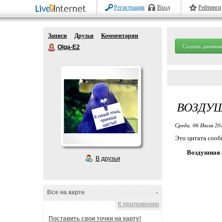
Регистрация
Вход
Рейтинги
Записи
Друзья
Комментарии
Создать дневник
Olga-E2
ВОЗДУШ
Среда, 06 Июля 20
Это цитата соо
Воздушная 
В друзья
Все на карте
-
К приложению
Поставить свои точки на карту!