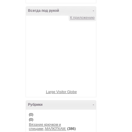
Всегда под рукой
-
К приложению
Large Visitor Globe
Рубрики
-
(0)
(0)
Вязание крючком и
спицами;;МАЛЮТКАМ.
(386)