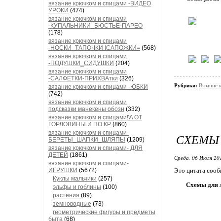
вязание крючком и спицами -ВИДЕО
УРОКИ
(474)
вязание крючком и спицами
-КУПАЛЬНИКИ_БЮСТЬЕ-ПАРЕО
(178)
вязание крючком и спицами
-НОСКИ_ТАПОЧКИ !САПОЖКИ=
(568)
вязание крючком и спицами
-ПОДУШКИ_СИДУШКИ
(204)
вязание крючком и спицами
-САЛФЕТКИ-ПРИХВАтки
(326)
Рубрики:
Вязани
вязание крючком и спицами -ЮБКИ
(742)
вязание крючком и спицами
подсказки манекены обозн
(332)
вязание крючком и спицами!\\\ ОТ
ГОРЛОВИНЫ И ПО КР
(860)
вязание крючком и спицами-
СХЕМЫ 
БЕРЕТЫ_ШАПКИ_ШЛЯПЫ
(1209)
вязание крючком и спицами- ДЛЯ
ДЕТЕЙ
(1861)
Среда, 06 Июля 20
вязание крючком и спицами-
ИГРУШКИ
(5672)
Это цитата соо
Куклы мальчики
(257)
Схемы для 
эльфы и гоблины
(100)
растения
(89)
земноводные
(73)
геометрические фигуры и предметы
быта
(68)