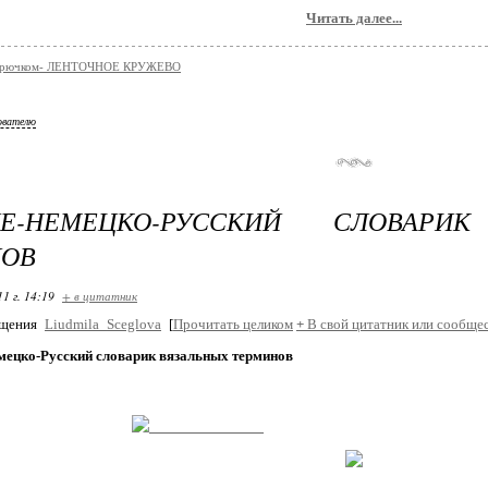
Читать далее...
 крючком- ЛЕНТОЧНОЕ КРУЖЕВО
ователю
ИЕ-НЕМЕЦКО-РУССКИЙ СЛОВАРИ
НОВ
11 г. 14:19
+ в цитатник
бщения
Liudmila_Sceglova
[
Прочитать целиком
+
В свой цитатник или сообщес
мецко-Русский словарик вязальных терминов
Немецко-Русский словарик вяза