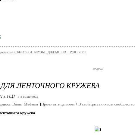
е крючком- КОФТОЧКИ_БЛУЗЫ _ДЖЕМПЕРА_ПУЛОВЕРЫ
ДЛЯ ЛЕНТОЧНОГО КРУЖЕВА
11 г. 14:21
+ в цитатник
бщения
Dama_Madama
[
Прочитать целиком
+
В свой цитатник или сообщество
ленточного кружева