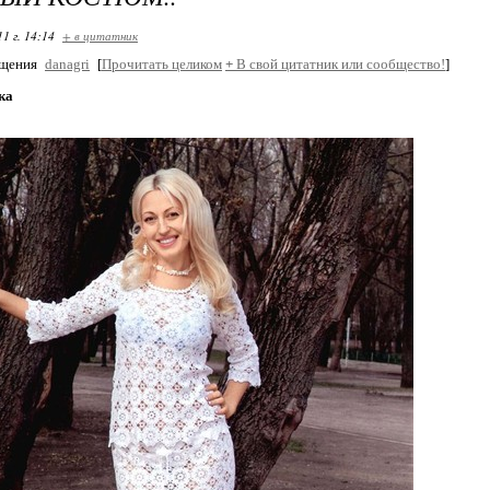
11 г. 14:14
+ в цитатник
бщения
danagri
[
Прочитать целиком
+
В свой цитатник или сообщество!
]
ка