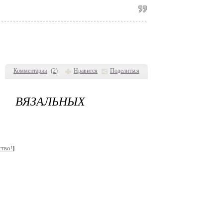
Комментарии
(
2
)
Нравится
Поделиться
К ВЯЗАЛЬНЫХ
тво!
]
льных терминов