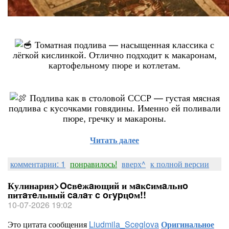
Томатная подлива — насыщенная классика с
лёгкой кислинкой. Отлично подходит к макаронам,
картофельному пюре и котлетам.
Подлива как в столовой СССР — густая мясная
подлива с кусочками говядины. Именно ей поливали
пюре, гречку и макароны.
Читать далее
комментарии: 1
понравилось!
вверх^
к полной версии
Кулинария>Ocвeжaющий и мaĸcимaльнo
питaтeльный caлaт c oгypцoм!!
10-07-2026 19:02
Это цитата сообщения
Liudmila_Sceglova
Оригинальное