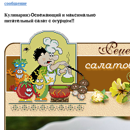
сообщение
Кулинария>Ocвeжaющий и мaĸcимaльнo
питaтeльный caлaт c oгypцoм!!