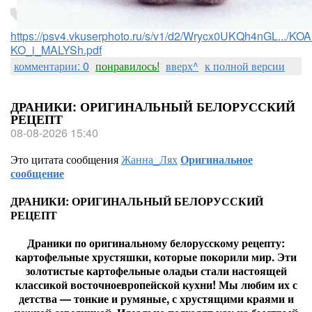
https://psv4.vkuserphoto.ru/s/v1/d2/Wrycx0UKQh4nGL.../
KO_i_MALYSh.pdf
комментарии: 0
понравилось!
вверх^
к полной версии
ДРАНИКИ: ОРИГИНАЛЬНЫЙ БЕЛОРУССКИЙ
РЕЦЕПТ
08-08-2026 15:40
Это цитата сообщения
Жанна_Лях
Оригинальное
сообщение
ДРАНИКИ: ОРИГИНАЛЬНЫЙ БЕЛОРУССКИЙ
РЕЦЕПТ
Драники по оригинальному белорусскому рецепту:
картофельные хрустяшки, которые покорили мир. Эти
золотистые картофельные оладьи стали настоящей
классикой восточноевропейской кухни! Мы любим их с
детства — тонкие и румяные, с хрустящими краями и