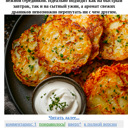
нежной серединкой. Идеально подходят как на быстрый
завтрак, так и на сытный ужин, а аромат свежих
драников невозможно перепутать ни с чем другим.
Читать далее...
комментарии: 1
понравилось!
вверх^
к полной версии