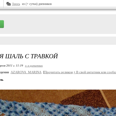
Авось
из (+ сутки) дневников
Я ШАЛЬ С ТРАВКОЙ
реля 2011 г. 11:19
+ в цитатник
бщения
AZAROVA_MARINA
[
Прочитать целиком
+
В свой цитатник или сообщ
ль