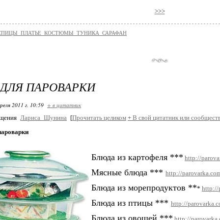
>>>
е-СПИЦЫ_ПЛАТЬЕ_КОСТЮМЫ_ТУНИКА_САРАФАН
ДЛЯ ПАРОВАРКИ
реля 2011 г. 10:59
+ в цитатник
бщения
Лариса_Шунина
[
Прочитать целиком
+
В свой цитатник или сообщест
пароварки
Блюда из картофеля ***
http://parova
Мясные блюда ***
http://parovarka.c
Блюда из морепродуктов **
*
http:/
Блюда из птицы ***
http://parovarka.
Блюда из овощей ***
http://parovarka