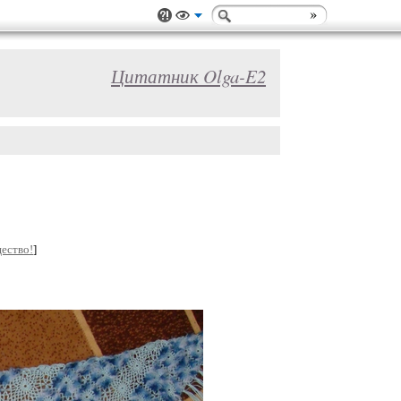
Цитатник Olga-E2
ество!
]