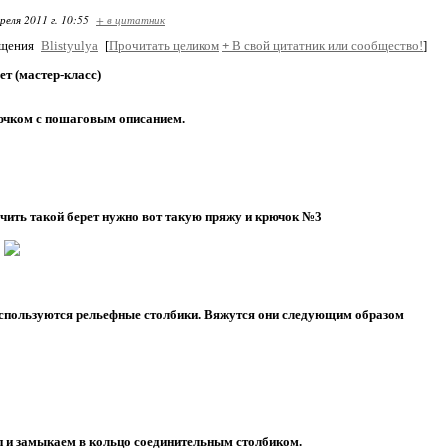
реля 2011 г. 10:55
+ в цитатник
бщения
Blistyulya
[
Прочитать целиком
+
В свой цитатник или сообщество!
]
ет (мастер-класс)
ючком с пошаговым описанием.
чить такой берет нужно вот такую пряжу и крючок №3
используются рельефные столбики. Вяжутся они следующим образом
п и замыкаем в кольцо соединительным столбиком.