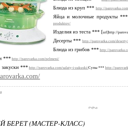
Блюда из круп ***
http://parovarka.com
Яйца и молочные продукты ***
produktov/
Изделия из теста *** [
url]http://parova
Десерты ***
http://parovarka.com/deserty
Блюда из грибов ***
http://parovarka.
и ***
http://parovarka.com/pelmeni/
 закуски ***
http://parovarka.com/salaty-i-zakuski/
Супы ***
http://parovar
parovarka.com/
ия
Й БЕРЕТ (МАСТЕР-КЛАСС)