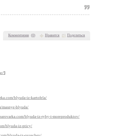
Комментарии
(
0
)
Нравится
Поделиться
во!
]
rka.com/blyuda-iz-kartofela/
om/masnye-blyuda/
/parovarka.com/blyuda-iz-ryby-i-moreproduktov/
com/blyuda-iz-pticy/
.com/blyuda-iz-ovoschey/