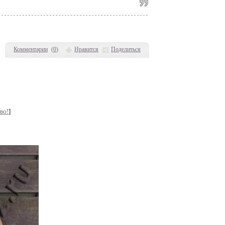
Комментарии
(
0
)
Нравится
Поделиться
во!
]