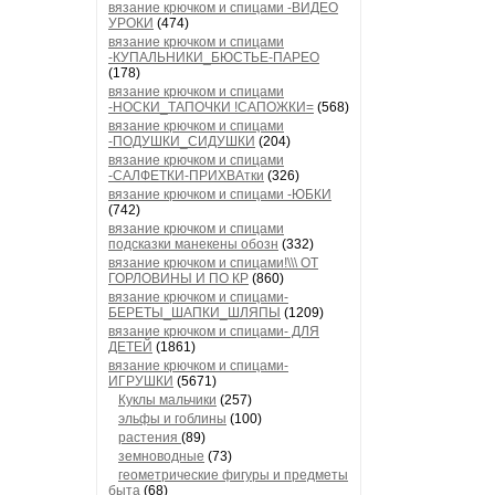
вязание крючком и спицами -ВИДЕО
УРОКИ
(474)
вязание крючком и спицами
-КУПАЛЬНИКИ_БЮСТЬЕ-ПАРЕО
(178)
вязание крючком и спицами
-НОСКИ_ТАПОЧКИ !САПОЖКИ=
(568)
вязание крючком и спицами
-ПОДУШКИ_СИДУШКИ
(204)
вязание крючком и спицами
-САЛФЕТКИ-ПРИХВАтки
(326)
вязание крючком и спицами -ЮБКИ
(742)
вязание крючком и спицами
подсказки манекены обозн
(332)
вязание крючком и спицами!\\\ ОТ
ГОРЛОВИНЫ И ПО КР
(860)
вязание крючком и спицами-
БЕРЕТЫ_ШАПКИ_ШЛЯПЫ
(1209)
вязание крючком и спицами- ДЛЯ
ДЕТЕЙ
(1861)
вязание крючком и спицами-
ИГРУШКИ
(5671)
Куклы мальчики
(257)
эльфы и гоблины
(100)
растения
(89)
земноводные
(73)
геометрические фигуры и предметы
быта
(68)