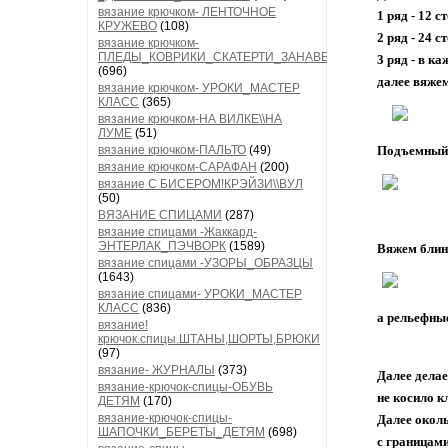
вязание крючком- ЛЕНТОЧНОЕ
1 ряд - 12 
КРУЖЕВО
(108)
2 ряд - 24 
вязание крючком-
ПЛЕДЫ_КОВРИКИ_СКАТЕРТИ_ЗАНАВЕСКИ
3 ряд - в к
(696)
далее вяже
вязание крючком- УРОКИ_МАСТЕР
КЛАСС
(365)
вязание крючком-НА ВИЛКЕ\\НА
ЛУМЕ
(51)
вязание крючком-ПАЛЬТО
(49)
Подъемный с
вязание крючком-САРАФАН
(200)
вязание С БИСЕРОМ!КРЭЙЗИ\\ВУЛ
(50)
ВЯЗАНИЕ СПИЦАМИ
(287)
вязание спицами -Жаккард-
ЭНТЕРЛАК_ПЭЧВОРК
(1589)
Вяжем блин 
вязание спицами -УЗОРЫ_ОБРАЗЦЫ
(1643)
вязание спицами- УРОКИ_МАСТЕР
КЛАСС
(836)
а рельефны
вязание!
крючок.спицы.ШТАНЫ,ШОРТЫ,БРЮКИ
(97)
вязание- ЖУРНАЛЫ
(373)
Далее делае
вязание-крючок-спицы-ОБУВЬ
не косило к
ДЕТЯМ
(170)
вязание-крючок-спицы-
Далее околы
ШАПОЧКИ_БЕРЕТЫ_ДЕТЯМ
(698)
с границами