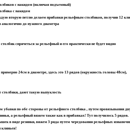
столбиков с накидом (включая подъемный)
столбика с накидом
аждую вторую петлю делаем прибавки рельефным столбиков, получив 12 кл
м аналогично до нужного диаметра
толбик спрячеться за рельефный и его практически не будет видно
примерно 24см в диаметре, здесь это 13 рядов (окружность головы 48см),
е столбики, дают такую выпуклость
м убавки по обе стороны от рельефного столбика , путем провязывания дву
линья, а рельефный вяжем также как в прибавках! Тут получилось 5 рядов.
шек в виде резинки, вяжем 3 ряда путем чередования рельефных изнаночн
 клиньев!