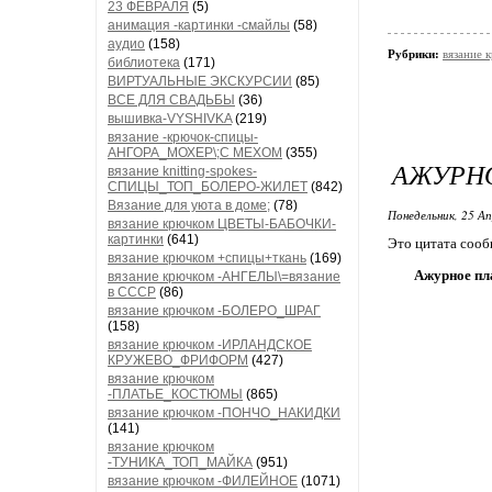
23 ФЕВРАЛЯ
(5)
анимация -картинки -смайлы
(58)
аудио
(158)
Рубрики:
вязание
библиотека
(171)
ВИРТУАЛЬНЫЕ ЭКСКУРСИИ
(85)
ВСЕ ДЛЯ СВАДЬБЫ
(36)
вышивка-VYSHIVKA
(219)
вязание -крючок-спицы-
АНГОРА_МОХЕР\;С МЕХОМ
(355)
АЖУРНО
вязание knitting-spokes-
СПИЦЫ_ТОП_БОЛЕРО-ЖИЛЕТ
(842)
Вязание для уюта в доме;
(78)
Понедельник, 25 Ап
вязание крючком ЦВЕТЫ-БАБОЧКИ-
картинки
(641)
Это цитата соо
вязание крючком +спицы+ткань
(169)
Ажурное пл
вязание крючком -АНГЕЛЫ\=вязание
в СССР
(86)
вязание крючком -БОЛЕРО_ШРАГ
(158)
вязание крючком -ИРЛАНДСКОЕ
КРУЖЕВО_ФРИФОРМ
(427)
вязание крючком
-ПЛАТЬЕ_КОСТЮМЫ
(865)
вязание крючком -ПОНЧО_НАКИДКИ
(141)
вязание крючком
-ТУНИКА_ТОП_МАЙКА
(951)
вязание крючком -ФИЛЕЙНОЕ
(1071)