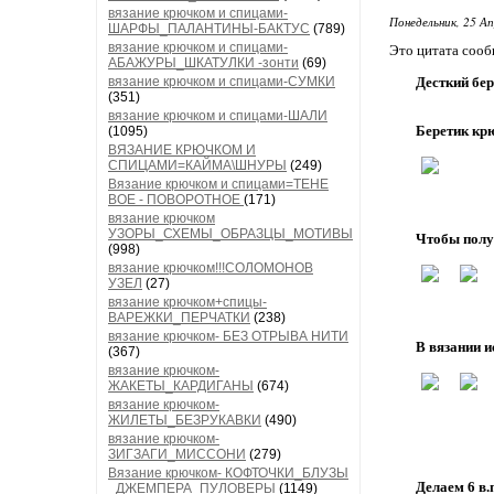
вязание крючком и спицами-
Понедельник, 25 Ап
ШАРФЫ_ПАЛАНТИНЫ-БАКТУС
(789)
вязание крючком и спицами-
Это цитата соо
АБАЖУРЫ_ШКАТУЛКИ -зонти
(69)
вязание крючком и спицами-СУМКИ
Десткий бер
(351)
вязание крючком и спицами-ШАЛИ
Беретик кр
(1095)
ВЯЗАНИЕ КРЮЧКОМ И
СПИЦАМИ=КАЙМА\ШНУРЫ
(249)
Вязание крючком и спицами=ТЕНЕ
ВОЕ - ПОВОРОТНОЕ
(171)
вязание крючком
УЗОРЫ_СХЕМЫ_ОБРАЗЦЫ_МОТИВЫ
Чтобы полу
(998)
вязание крючком!!!СОЛОМОНОВ
УЗЕЛ
(27)
вязание крючком+спицы-
ВАРЕЖКИ_ПЕРЧАТКИ
(238)
вязание крючком- БЕЗ ОТРЫВА НИТИ
В вязании 
(367)
вязание крючком-
ЖАКЕТЫ_КАРДИГАНЫ
(674)
вязание крючком-
ЖИЛЕТЫ_БЕЗРУКАВКИ
(490)
вязание крючком-
ЗИГЗАГИ_МИССОНИ
(279)
Вязание крючком- КОФТОЧКИ_БЛУЗЫ
Делаем 6 в.
_ДЖЕМПЕРА_ПУЛОВЕРЫ
(1149)