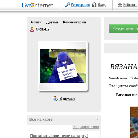
Регистрация
Вход
Рейтинги
Записи
Друзья
Комментарии
Создать дневник
Olga-E2
ВЯЗАНА
Понедельник, 25 Ап
Это цитата соо
Вязаная ша
В друзья
Все на карте
-
К приложению
Поставить свои точки на карту!