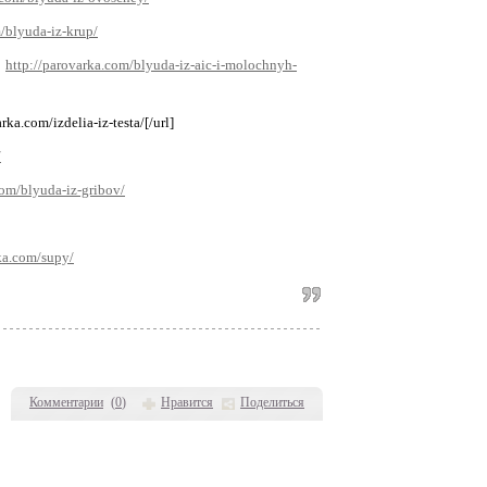
/blyuda-iz-krup/
http://parovarka.com/blyuda-iz-aic-i-molochnyh-
rka.com/izdelia-iz-testa/[/url]
/
com/blyuda-iz-gribov/
ka.com/supy/
Комментарии
(
0
)
Нравится
Поделиться