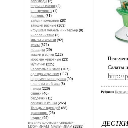
верблюды
(2)
герои из сказок
(2)
инструменты
(1)
драконы
(81)
зайки и компания
(20)
заюшки разные
(163)
игрушкам мебель и интерьер
(8)
инопланитяне
(3)
крысы и хомяки
(92)
куклы
(671)
лошадки
(29)
мишки и волки
(112)
Пельмен
морские животные
(23)
мультики
(225)
Салаты и
насекомые и змеи
(107)
одежда игрушкам
(117)
http://
оформление игрушек
(99)
планеты и облака
(8)
птицы
(226)
Рубрики:
Кулинар
свинки
(40)
сердечки
(11)
собачки и кошки
(265)
Тильды с одеждой
(88)
транспорт
(26)
чудики
(95)
ДЕСТКИ
вязание крючком и спицами-
МУЖЧИНАМ_МАЛЬЧИКАМ
(1585)