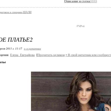
Описание и схема>>>>
 крючком и спицами-ШАЛИ
Е ПЛАТЬЕ2
реля 2011 г. 11:17
+ в цитатник
бщения
Елена_Евграфова
[
Прочитать целиком
+
В свой цитатник или сообщест
атье