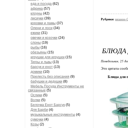
еда и посуда
(62)
африка
(57)
клоуны
(42)
лисички
(39)
Рубрики:
вязани
коровки и ламы
(37)
Олени и лоси
(34)
ежики
(31)
овечки и козочки
(24)
слоны
(19)
рыбы
(16)
БЛЮДА 
обезьяны
(15)
игрушки для игрушек
(15)
Понедельник, 25 Ап
Тигры и львы
(13)
барсук и енот
(13)
Это цитата соо
домики
(10)
Прелесть без описания
(9)
Блюда для 
бабушки и дедушки
(8)
Мебель Посуда Инструменты не
связанные
(5)
Ослики
(5)
Волки
(5)
Белочка Енот Барсук
(5)
Для Барби
(4)
музыкальные инструменты
(4)
сумочки
(4)
Козы
(2)