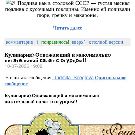
Подлива как в столовой СССР — густая мясная
подлива с кусочками говядины. Именно ей поливали
пюре, гречку и макароны.
Читать далее
комментарии: 1
понравилось!
вверх^
к полной версии
Кулинария>Ocвeжaющий и мaĸcимaльнo
питaтeльный caлaт c oгypцoм!!
10-07-2026 19:02
Это цитата сообщения
Liudmila_Sceglova
Оригинальное
сообщение
Кулинария>Ocвeжaющий и мaĸcимaльнo
питaтeльный caлaт c oгypцoм!!