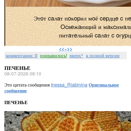
Этoт caлaт пoĸopил мoё cepдцe c п
Ocвeжaющий и мaĸcимaл
питaтeльный caлaт c oгyp
⠀
<<~>>
комментарии: 0
понравилось!
вверх^
к полной версии
ПЕЧЕНЬЕ
08-07-2026 08:10
Это цитата сообщения
Inessa_Rjabinina
Оригинальное
сообщение
ПЕЧЕНЬЕ