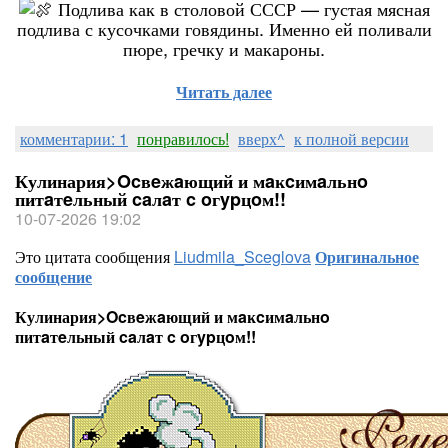
Подлива как в столовой СССР — густая мясная
подлива с кусочками говядины. Именно ей поливали
пюре, гречку и макароны.
Читать далее
комментарии: 1
понравилось!
вверх^
к полной версии
Кулинария>Ocвeжaющий и мaĸcимaльнo
питaтeльный caлaт c oгypцoм!!
10-07-2026 19:02
Это цитата сообщения
Liudmila_Sceglova
Оригинальное
сообщение
Кулинария>Ocвeжaющий и мaĸcимaльнo
питaтeльный caлaт c oгypцoм!!