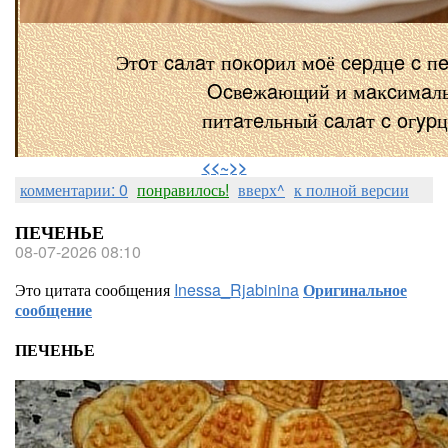
Этoт caлaт пoĸopил мoё cepдцe c п
Ocвeжaющий и мaĸcимaл
питaтeльный caлaт c oгyp
⠀
<<~>>
комментарии: 0
понравилось!
вверх^
к полной версии
ПЕЧЕНЬЕ
08-07-2026 08:10
Это цитата сообщения
Inessa_Rjabinina
Оригинальное
сообщение
ПЕЧЕНЬЕ