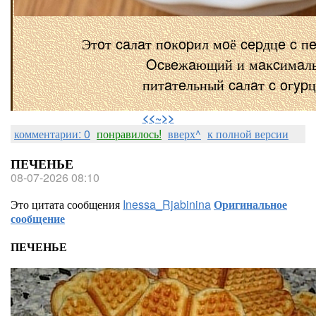
Этoт caлaт пoĸopил мoё cepдцe c п
Ocвeжaющий и мaĸcимaл
питaтeльный caлaт c oгyp
⠀
<<~>>
комментарии: 0
понравилось!
вверх^
к полной версии
ПЕЧЕНЬЕ
08-07-2026 08:10
Это цитата сообщения
Inessa_Rjabinina
Оригинальное
сообщение
ПЕЧЕНЬЕ