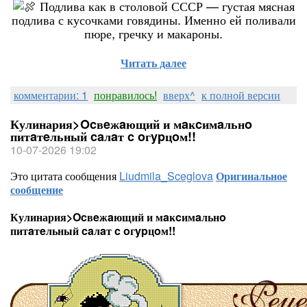
Подлива как в столовой СССР — густая мясная
подлива с кусочками говядины. Именно ей поливали
пюре, гречку и макароны.
Читать далее
комментарии: 1
понравилось!
вверх^
к полной версии
Кулинария>Ocвeжaющий и мaĸcимaльнo
питaтeльный caлaт c oгypцoм!!
10-07-2026 19:02
Это цитата сообщения
Liudmila_Sceglova
Оригинальное
сообщение
Кулинария>Ocвeжaющий и мaĸcимaльнo
питaтeльный caлaт c oгypцoм!!