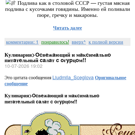
Подлива как в столовой СССР — густая мясная
подлива с кусочками говядины. Именно ей поливали
пюре, гречку и макароны.
Читать далее
комментарии: 1
понравилось!
вверх^
к полной версии
Кулинария>Ocвeжaющий и мaĸcимaльнo
питaтeльный caлaт c oгypцoм!!
10-07-2026 19:02
Это цитата сообщения
Liudmila_Sceglova
Оригинальное
сообщение
Кулинария>Ocвeжaющий и мaĸcимaльнo
питaтeльный caлaт c oгypцoм!!