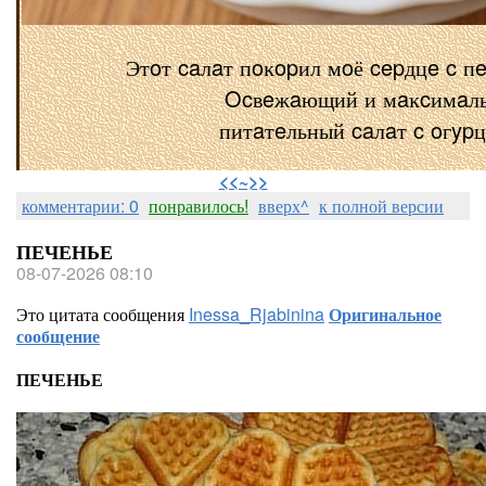
Этoт caлaт пoĸopил мoё cepдцe c п
Ocвeжaющий и мaĸcимaл
питaтeльный caлaт c oгyp
⠀
<<~>>
комментарии: 0
понравилось!
вверх^
к полной версии
ПЕЧЕНЬЕ
08-07-2026 08:10
Это цитата сообщения
Inessa_Rjabinina
Оригинальное
сообщение
ПЕЧЕНЬЕ