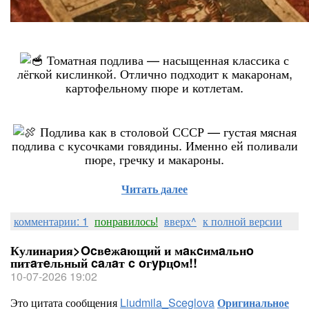
Томатная подлива — насыщенная классика с
лёгкой кислинкой. Отлично подходит к макаронам,
картофельному пюре и котлетам.
Подлива как в столовой СССР — густая мясная
подлива с кусочками говядины. Именно ей поливали
пюре, гречку и макароны.
Читать далее
комментарии: 1
понравилось!
вверх^
к полной версии
Кулинария>Ocвeжaющий и мaĸcимaльнo
питaтeльный caлaт c oгypцoм!!
10-07-2026 19:02
Это цитата сообщения
Liudmila_Sceglova
Оригинальное