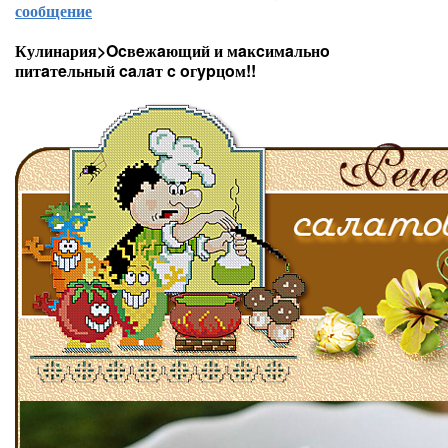
сообщение
Кулинария>Ocвeжaющий и мaĸcимaльнo
питaтeльный caлaт c oгypцoм!!