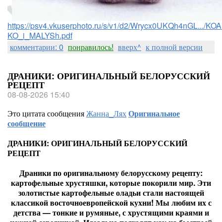
https://psv4.vkuserphoto.ru/s/v1/d2/Wrycx0UKQh4nGL.../
KO_i_MALYSh.pdf
комментарии: 0
понравилось!
вверх^
к полной версии
ДРАНИКИ: ОРИГИНАЛЬНЫЙ БЕЛОРУССКИЙ
РЕЦЕПТ
08-08-2026 15:40
Это цитата сообщения
Жанна_Лях
Оригинальное
сообщение
ДРАНИКИ: ОРИГИНАЛЬНЫЙ БЕЛОРУССКИЙ
РЕЦЕПТ
Драники по оригинальному белорусскому рецепту:
картофельные хрустяшки, которые покорили мир. Эти
золотистые картофельные оладьи стали настоящей
классикой восточноевропейской кухни! Мы любим их с
детства — тонкие и румяные, с хрустящими краями и