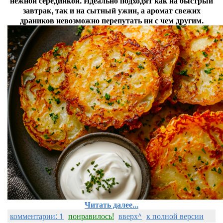
нежной серединкой. Идеально подходят как на быстрый
завтрак, так и на сытный ужин, а аромат свежих
драников невозможно перепутать ни с чем другим.
Читать далее...
комментарии: 1
понравилось!
вверх^
к полной версии