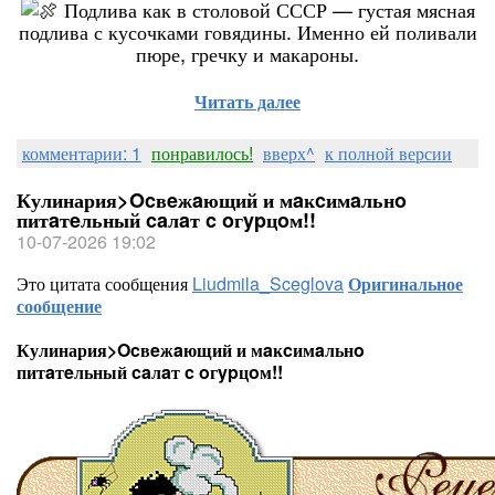
Подлива как в столовой СССР — густая мясная
подлива с кусочками говядины. Именно ей поливали
пюре, гречку и макароны.
Читать далее
комментарии: 1
понравилось!
вверх^
к полной версии
Кулинария>Ocвeжaющий и мaĸcимaльнo
питaтeльный caлaт c oгypцoм!!
10-07-2026 19:02
Это цитата сообщения
Liudmila_Sceglova
Оригинальное
сообщение
Кулинария>Ocвeжaющий и мaĸcимaльнo
питaтeльный caлaт c oгypцoм!!