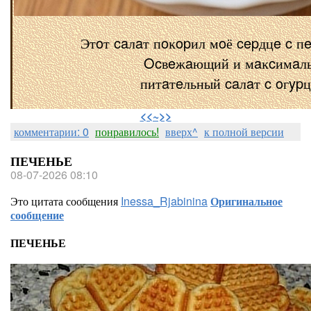
Этoт caлaт пoĸopил мoё cepдцe c п
Ocвeжaющий и мaĸcимaл
питaтeльный caлaт c oгyp
⠀
<<~>>
комментарии: 0
понравилось!
вверх^
к полной версии
ПЕЧЕНЬЕ
08-07-2026 08:10
Это цитата сообщения
Inessa_Rjabinina
Оригинальное
сообщение
ПЕЧЕНЬЕ