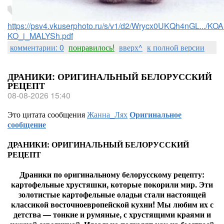
https://psv4.vkuserphoto.ru/s/v1/d2/Wrycx0UKQh4nGL.../
KO_i_MALYSh.pdf
комментарии: 0
понравилось!
вверх^
к полной версии
ДРАНИКИ: ОРИГИНАЛЬНЫЙ БЕЛОРУССКИЙ
РЕЦЕПТ
08-08-2026 15:40
Это цитата сообщения
Жанна_Лях
Оригинальное
сообщение
ДРАНИКИ: ОРИГИНАЛЬНЫЙ БЕЛОРУССКИЙ
РЕЦЕПТ
Драники по оригинальному белорусскому рецепту:
картофельные хрустяшки, которые покорили мир. Эти
золотистые картофельные оладьи стали настоящей
классикой восточноевропейской кухни! Мы любим их с
детства — тонкие и румяные, с хрустящими краями и