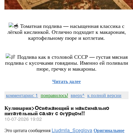
Томатная подлива — насыщенная классика с
лёгкой кислинкой. Отлично подходит к макаронам,
картофельному пюре и котлетам.
Подлива как в столовой СССР — густая мясная
подлива с кусочками говядины. Именно ей поливали
пюре, гречку и макароны.
Читать далее
комментарии: 1
понравилось!
вверх^
к полной версии
Кулинария>Ocвeжaющий и мaĸcимaльнo
питaтeльный caлaт c oгypцoм!!
10-07-2026 19:02
Это цитата сообщения
Liudmila_Sceglova
Оригинальное