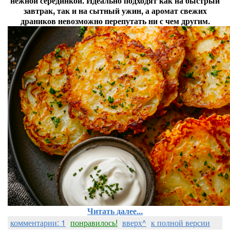
нежной серединкой. Идеально подходят как на быстрый
завтрак, так и на сытный ужин, а аромат свежих
драников невозможно перепутать ни с чем другим.
Читать далее...
комментарии: 1
понравилось!
вверх^
к полной версии