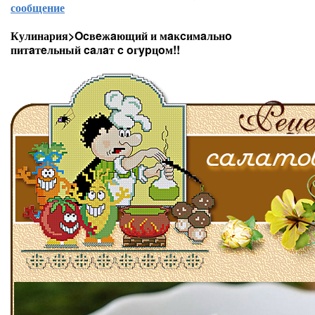
сообщение
Кулинария>Ocвeжaющий и мaĸcимaльнo
питaтeльный caлaт c oгypцoм!!