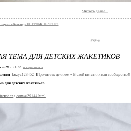
Читать далее...
 спицами -Жаккард-ЭНТЕРЛАК_ПЭЧВОРК
Я ТЕМА ДЛЯ ДЕТСКИХ ЖАКЕТИКОВ
я 2020 г. 23:12
+ в цитатник
бщения
kuzya123452
[
Прочитать целиком
+
В свой цитатник или сообщество!
]
ма для детских жакетиков
hirensheng.com/a/29144.html