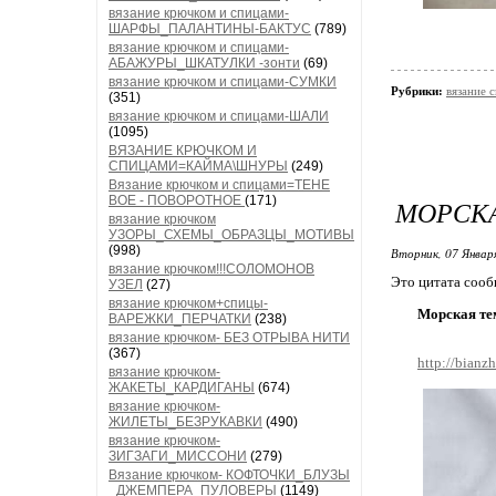
вязание крючком и спицами-
ШАРФЫ_ПАЛАНТИНЫ-БАКТУС
(789)
вязание крючком и спицами-
АБАЖУРЫ_ШКАТУЛКИ -зонти
(69)
вязание крючком и спицами-СУМКИ
Рубрики:
вязание
(351)
вязание крючком и спицами-ШАЛИ
(1095)
ВЯЗАНИЕ КРЮЧКОМ И
СПИЦАМИ=КАЙМА\ШНУРЫ
(249)
Вязание крючком и спицами=ТЕНЕ
ВОЕ - ПОВОРОТНОЕ
(171)
МОРСКА
вязание крючком
УЗОРЫ_СХЕМЫ_ОБРАЗЦЫ_МОТИВЫ
(998)
Вторник, 07 Январ
вязание крючком!!!СОЛОМОНОВ
Это цитата соо
УЗЕЛ
(27)
вязание крючком+спицы-
Морская те
ВАРЕЖКИ_ПЕРЧАТКИ
(238)
вязание крючком- БЕЗ ОТРЫВА НИТИ
(367)
http://bianz
вязание крючком-
ЖАКЕТЫ_КАРДИГАНЫ
(674)
вязание крючком-
ЖИЛЕТЫ_БЕЗРУКАВКИ
(490)
вязание крючком-
ЗИГЗАГИ_МИССОНИ
(279)
Вязание крючком- КОФТОЧКИ_БЛУЗЫ
_ДЖЕМПЕРА_ПУЛОВЕРЫ
(1149)