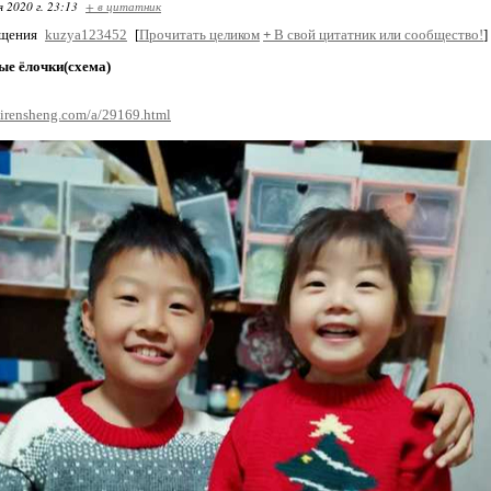
я 2020 г. 23:13
+ в цитатник
бщения
kuzya123452
[
Прочитать целиком
+
В свой цитатник или сообщество!
]
е ёлочки(схема)
hirensheng.com/a/29169.html