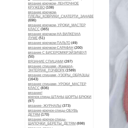
вязание крючком- ЛЕНТОЧНОЕ
КРУЖЕВО
(108)
вязание крючком-
ПЛЕДЫ_КОВРИКИ_СКАТЕРТИ_ЗАНАВЕСКИ
(696)
вязание крючком- УРОКИ_МАСТЕР
КЛАСС
(365)
вязание крючком-НА ВИЛКЕ\\НА
ЛУМЕ
(51)
вязание крючком-ПАЛЬТО
(49)
вязание крючком-САРАФАН
(200)
вязание С БИСЕРОМ!КРЭЙЗИ\\ВУЛ
(50)
ВЯЗАНИЕ СПИЦАМИ
(287)
вязание спицами -Жаккард-
ЭНТЕРЛАК_ПЭЧВОРК
(1589)
вязание спицами -УЗОРЫ_ОБРАЗЦЫ
(1643)
вязание спицами- УРОКИ_МАСТЕР
КЛАСС
(836)
вязание!
крючок.спицы.ШТАНЫ,ШОРТЫ,БРЮКИ
(97)
вязание- ЖУРНАЛЫ
(373)
вязание-крючок-спицы-ОБУВЬ
ДЕТЯМ
(170)
вязание-крючок-спицы-
ШАПОЧКИ_БЕРЕТЫ_ДЕТЯМ
(698)