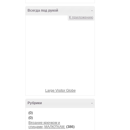
Всегда под рукой
-
К приложению
Large Visitor Globe
Рубрики
-
(0)
(0)
Вязание крючком и
спицами;;МАЛЮТКАМ.
(386)