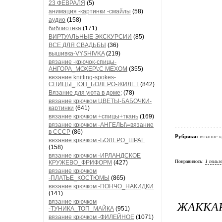
23 ФЕВРАЛЯ
(5)
анимация -картинки -смайлы
(58)
аудио
(158)
библиотека
(171)
ВИРТУАЛЬНЫЕ ЭКСКУРСИИ
(85)
ВСЕ ДЛЯ СВАДЬБЫ
(36)
вышивка-VYSHIVKA
(219)
вязание -крючок-спицы-
АНГОРА_МОХЕР\;С МЕХОМ
(355)
вязание knitting-spokes-
СПИЦЫ_ТОП_БОЛЕРО-ЖИЛЕТ
(842)
Вязание для уюта в доме;
(78)
вязание крючком ЦВЕТЫ-БАБОЧКИ-
картинки
(641)
вязание крючком +спицы+ткань
(169)
вязание крючком -АНГЕЛЫ\=вязание
в СССР
(86)
Рубрики:
вязание
вязание крючком -БОЛЕРО_ШРАГ
(158)
вязание крючком -ИРЛАНДСКОЕ
Понравилось:
1 польз
КРУЖЕВО_ФРИФОРМ
(427)
вязание крючком
-ПЛАТЬЕ_КОСТЮМЫ
(865)
вязание крючком -ПОНЧО_НАКИДКИ
(141)
вязание крючком
ЖАККА
-ТУНИКА_ТОП_МАЙКА
(951)
вязание крючком -ФИЛЕЙНОЕ
(1071)