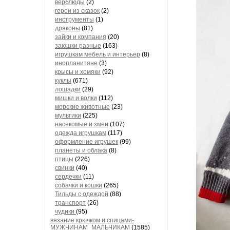
верблюды
(2)
герои из сказок
(2)
инструменты
(1)
драконы
(81)
зайки и компания
(20)
заюшки разные
(163)
игрушкам мебель и интерьер
(8)
инопланитяне
(3)
крысы и хомяки
(92)
куклы
(671)
лошадки
(29)
мишки и волки
(112)
морские животные
(23)
мультики
(225)
насекомые и змеи
(107)
одежда игрушкам
(117)
оформление игрушек
(99)
планеты и облака
(8)
птицы
(226)
свинки
(40)
сердечки
(11)
собачки и кошки
(265)
Тильды с одеждой
(88)
транспорт
(26)
чудики
(95)
вязание крючком и спицами-
МУЖЧИНАМ_МАЛЬЧИКАМ
(1585)