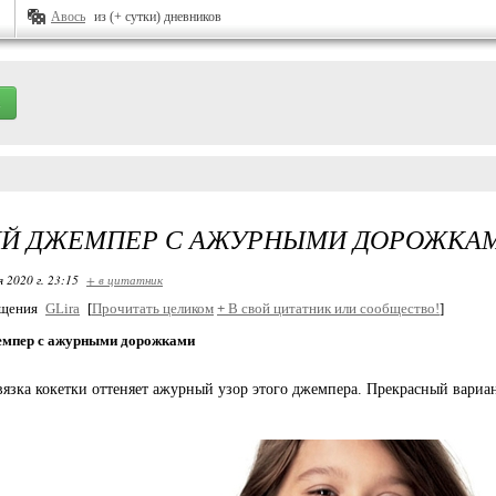
Авось
из (+ сутки) дневников
ИЙ ДЖЕМПЕР С АЖУРНЫМИ ДОРОЖКА
я 2020 г. 23:15
+ в цитатник
бщения
GLira
[
Прочитать целиком
+
В свой цитатник или сообщество!
]
емпер с ажурными дорожками
вязка кокетки оттеняет ажурный узор этого джемпера. Прекрасный вариа