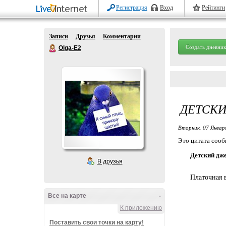
Регистрация
Вход
Рейтинги
Записи
Друзья
Комментарии
Создать дневник
Olga-E2
ДЕТСК
Вторник, 07 Январ
Это цитата соо
Детский дж
В друзья
Платочная 
Все на карте
-
К приложению
Поставить свои точки на карту!