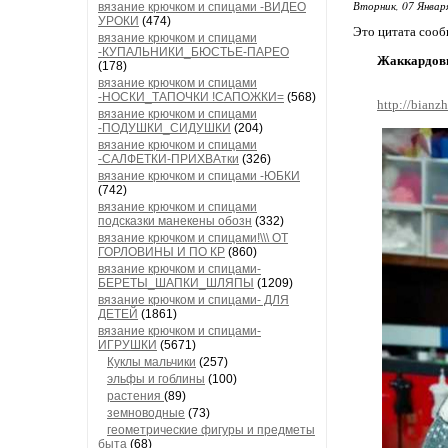
Вторник, 07 Январ
вязание крючком и спицами -ВИДЕО
УРОКИ
(474)
Это цитата соо
вязание крючком и спицами
-КУПАЛЬНИКИ_БЮСТЬЕ-ПАРЕО
Жаккардовы
(178)
вязание крючком и спицами
-НОСКИ_ТАПОЧКИ !САПОЖКИ=
(568)
http://bianz
вязание крючком и спицами
-ПОДУШКИ_СИДУШКИ
(204)
вязание крючком и спицами
-САЛФЕТКИ-ПРИХВАтки
(326)
вязание крючком и спицами -ЮБКИ
(742)
вязание крючком и спицами
подсказки манекены обозн
(332)
вязание крючком и спицами!\\\ ОТ
ГОРЛОВИНЫ И ПО КР
(860)
вязание крючком и спицами-
БЕРЕТЫ_ШАПКИ_ШЛЯПЫ
(1209)
вязание крючком и спицами- ДЛЯ
ДЕТЕЙ
(1861)
вязание крючком и спицами-
ИГРУШКИ
(5671)
Куклы мальчики
(257)
эльфы и гоблины
(100)
растения
(89)
земноводные
(73)
геометрические фигуры и предметы
быта
(68)