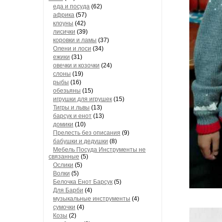
еда и посуда
(62)
африка
(57)
клоуны
(42)
лисички
(39)
коровки и ламы
(37)
Олени и лоси
(34)
ежики
(31)
овечки и козочки
(24)
слоны
(19)
рыбы
(16)
обезьяны
(15)
игрушки для игрушек
(15)
Тигры и львы
(13)
барсук и енот
(13)
домики
(10)
Прелесть без описания
(9)
бабушки и дедушки
(8)
Мебель Посуда Инструменты не
связанные
(5)
Ослики
(5)
Волки
(5)
Белочка Енот Барсук
(5)
Для Барби
(4)
музыкальные инструменты
(4)
сумочки
(4)
Козы
(2)