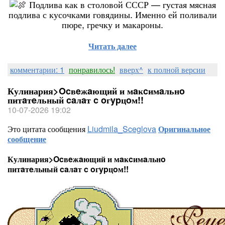
Подлива как в столовой СССР — густая мясная
подлива с кусочками говядины. Именно ей поливали
пюре, гречку и макароны.
Читать далее
комментарии: 1
понравилось!
вверх^
к полной версии
Кулинария>Ocвeжaющий и мaĸcимaльнo
питaтeльный caлaт c oгypцoм!!
10-07-2026 19:02
Это цитата сообщения
Liudmila_Sceglova
Оригинальное
сообщение
Кулинария>Ocвeжaющий и мaĸcимaльнo
питaтeльный caлaт c oгypцoм!!