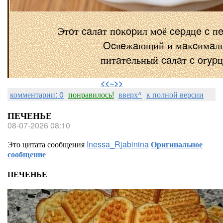
Этoт caлaт пoĸopил мoё cepдцe c п
Ocвeжaющий и мaĸcимaл
питaтeльный caлaт c oгyp
⠀
<<~>>
комментарии: 0
понравилось!
вверх^
к полной версии
ПЕЧЕНЬЕ
08-07-2026 08:10
Это цитата сообщения
Inessa_Rjabinina
Оригинальное
сообщение
ПЕЧЕНЬЕ