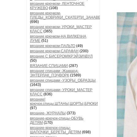
вязание крючком- ЛЕНТОЧНОЕ
КРУЖЕВО
(108)
вязание крючком-
ПЛЕДЫ_КОВРИКИ_СКАТЕРТИ_ЗАНАВЕСКИ
(696)
вязание крючком- УРОКИ_МАСТЕР
КЛАСС
(365)
вязание крючком-НА ВИЛКЕ\\НА
ЛУМЕ
(51)
вязание крючком-ПАЛЬТО
(49)
вязание крючком-САРАФАН
(200)
вязание С БИСЕРОМ!КРЭЙЗИ\\ВУЛ
(50)
ВЯЗАНИЕ СПИЦАМИ
(287)
вязание спицами -Жаккард-
ЭНТЕРЛАК_ПЭЧВОРК
(1589)
вязание спицами -УЗОРЫ_ОБРАЗЦЫ
(1643)
вязание спицами- УРОКИ_МАСТЕР
КЛАСС
(836)
вязание!
крючок.спицы.ШТАНЫ,ШОРТЫ,БРЮКИ
(97)
вязание- ЖУРНАЛЫ
(373)
вязание-крючок-спицы-ОБУВЬ
ДЕТЯМ
(170)
вязание-крючок-спицы-
ШАПОЧКИ_БЕРЕТЫ_ДЕТЯМ
(698)