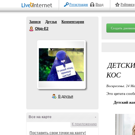
Регистрация
Вход
Рейтинги
Записи
Друзья
Комментарии
Создать дневник
Olga-E2
ДЕТСКИ
КОС
Воскресенье, 24 М
Это цитата соо
В друзья
Детский жа
Все на карте
-
К приложению
Поставить свои точки на карту!