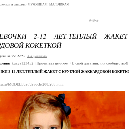
 крючком и спицами- МУЖЧИНАМ_МАЛЬЧИКАМ
ЕВОЧКИ 2-12 ЛЕТ.ТЕПЛЫЙ ЖАКЕ
ДОВОЙ КОКЕТКОЙ
арта 2019 г. 22:50
+ в цитатник
бщения
kuzya123452
[
Прочитать целиком
+
В свой цитатник или сообщество!
]
ЧКИ 2-12 ЛЕТ.ТЕПЛЫЙ ЖАКЕТ С КРУГЛОЙ ЖАККАРДОВОЙ КОКЕТК
hrru.ru/MODELI/det/devoch/208/208.html