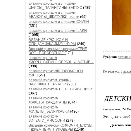
вязание крючком и спицами-
ШАРФЫ_ПАЛАНТИНЫ-БАКТУС
(789)
вязание крючком и спицами-
АБАЖУРЫ_ШКАТУЛКИ -зонти
(69)
вязание крючком и спицами-СУМКИ
(351)
вязание крючком и спицами-ШАЛИ
(1095)
ВЯЗАНИЕ КРЮЧКОМ И
СПИЦАМИ=КАЙМА\ШНУРЫ
(249)
Вязание крючком и спицами=ТЕНЕ
ВОЕ - ПОВОРОТНОЕ
(171)
Рубрики:
вязание
вязание крючком
УЗОРЫ_СХЕМЫ_ОБРАЗЦЫ_МОТИВЫ
(998)
вязание крючком!!!СОЛОМОНОВ
Понравилось:
1 польз
УЗЕЛ
(27)
вязание крючком+спицы-
ВАРЕЖКИ_ПЕРЧАТКИ
(238)
вязание крючком- БЕЗ ОТРЫВА НИТИ
(367)
ДЕТСКИ
вязание крючком-
ЖАКЕТЫ_КАРДИГАНЫ
(674)
вязание крючком-
Воскресенье, 24 М
ЖИЛЕТЫ_БЕЗРУКАВКИ
(490)
вязание крючком-
Это цитата соо
ЗИГЗАГИ_МИССОНИ
(279)
Детский жи
Вязание крючком- КОФТОЧКИ_БЛУЗЫ
_ДЖЕМПЕРА_ПУЛОВЕРЫ
(1149)