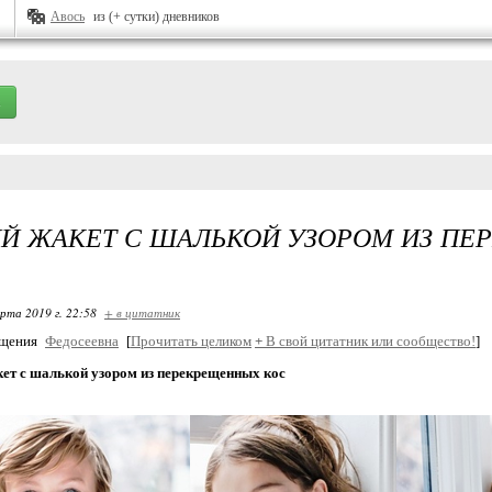
Авось
из (+ сутки) дневников
Й ЖАКЕТ С ШАЛЬКОЙ УЗОРОМ ИЗ П
арта 2019 г. 22:58
+ в цитатник
бщения
Федосеевна
[
Прочитать целиком
+
В свой цитатник или сообщество!
]
кет с шалькой узором из перекрещенных кос