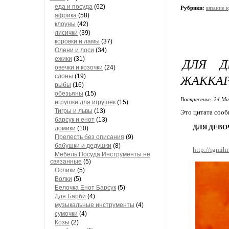
еда и посуда
(62)
Рубрики:
вязание
африка
(58)
клоуны
(42)
лисички
(39)
коровки и ламы
(37)
Олени и лоси
(34)
ежики
(31)
ДЛЯ Д
овечки и козочки
(24)
ЖАККАР
слоны
(19)
рыбы
(16)
обезьяны
(15)
Воскресенье, 24 М
игрушки для игрушек
(15)
Тигры и львы
(13)
Это цитата соо
барсук и енот
(13)
ДЛЯ ДЕВО
домики
(10)
Прелесть без описания
(9)
бабушки и дедушки
(8)
http://igmi
Мебель Посуда Инструменты не
связанные
(5)
Ослики
(5)
Волки
(5)
Белочка Енот Барсук
(5)
Для Барби
(4)
музыкальные инструменты
(4)
сумочки
(4)
Козы
(2)