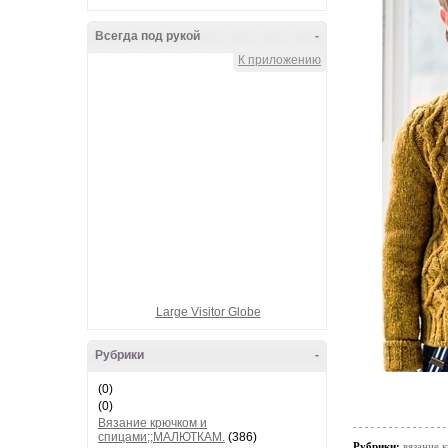
Всегда под рукой
-
К приложению
Large Visitor Globe
Рубрики
-
(0)
(0)
Вязание крючком и
спицами;;МАЛЮТКАМ.
(386)
Рубрики:
вязание