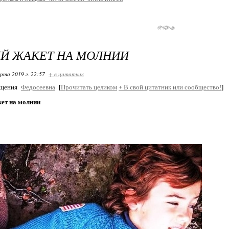
Й ЖАКЕТ НА МОЛНИИ
арта 2019 г. 22:57
+ в цитатник
бщения
Федосеевна
[
Прочитать целиком
+
В свой цитатник или сообщество!
]
кет на молнии