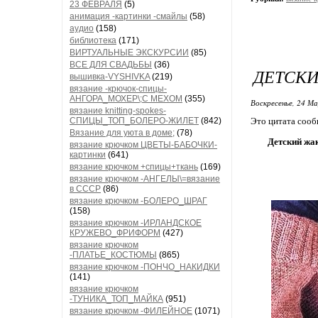
23 ФЕВРАЛЯ
(5)
анимация -картинки -смайлы
(58)
аудио
(158)
библиотека
(171)
ВИРТУАЛЬНЫЕ ЭКСКУРСИИ
(85)
ВСЕ ДЛЯ СВАДЬБЫ
(36)
ДЕТСКИ
вышивка-VYSHIVKA
(219)
вязание -крючок-спицы-
АНГОРА_МОХЕР\;С МЕХОМ
(355)
Воскресенье, 24 М
вязание knitting-spokes-
СПИЦЫ_ТОП_БОЛЕРО-ЖИЛЕТ
(842)
Это цитата соо
Вязание для уюта в доме;
(78)
Детский жа
вязание крючком ЦВЕТЫ-БАБОЧКИ-
картинки
(641)
вязание крючком +спицы+ткань
(169)
вязание крючком -АНГЕЛЫ\=вязание
в СССР
(86)
вязание крючком -БОЛЕРО_ШРАГ
(158)
вязание крючком -ИРЛАНДСКОЕ
КРУЖЕВО_ФРИФОРМ
(427)
вязание крючком
-ПЛАТЬЕ_КОСТЮМЫ
(865)
вязание крючком -ПОНЧО_НАКИДКИ
(141)
вязание крючком
-ТУНИКА_ТОП_МАЙКА
(951)
вязание крючком -ФИЛЕЙНОЕ
(1071)