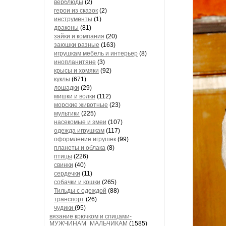
верблюды
(2)
герои из сказок
(2)
инструменты
(1)
драконы
(81)
зайки и компания
(20)
заюшки разные
(163)
игрушкам мебель и интерьер
(8)
инопланитяне
(3)
крысы и хомяки
(92)
куклы
(671)
лошадки
(29)
мишки и волки
(112)
морские животные
(23)
мультики
(225)
насекомые и змеи
(107)
одежда игрушкам
(117)
оформление игрушек
(99)
планеты и облака
(8)
птицы
(226)
свинки
(40)
сердечки
(11)
собачки и кошки
(265)
Тильды с одеждой
(88)
транспорт
(26)
чудики
(95)
вязание крючком и спицами-
МУЖЧИНАМ_МАЛЬЧИКАМ
(1585)