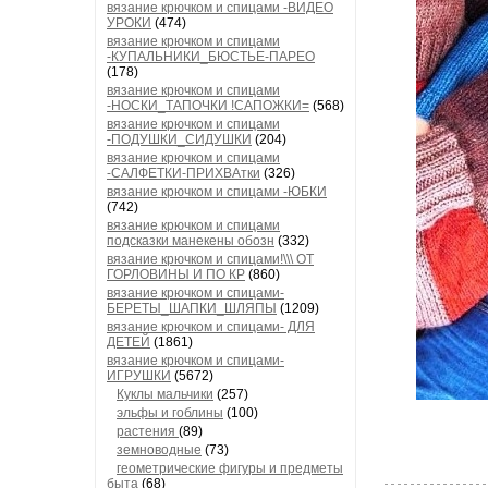
вязание крючком и спицами -ВИДЕО
УРОКИ
(474)
вязание крючком и спицами
-КУПАЛЬНИКИ_БЮСТЬЕ-ПАРЕО
(178)
вязание крючком и спицами
-НОСКИ_ТАПОЧКИ !САПОЖКИ=
(568)
вязание крючком и спицами
-ПОДУШКИ_СИДУШКИ
(204)
вязание крючком и спицами
-САЛФЕТКИ-ПРИХВАтки
(326)
вязание крючком и спицами -ЮБКИ
(742)
вязание крючком и спицами
подсказки манекены обозн
(332)
вязание крючком и спицами!\\\ ОТ
ГОРЛОВИНЫ И ПО КР
(860)
вязание крючком и спицами-
БЕРЕТЫ_ШАПКИ_ШЛЯПЫ
(1209)
вязание крючком и спицами- ДЛЯ
ДЕТЕЙ
(1861)
вязание крючком и спицами-
ИГРУШКИ
(5672)
Куклы мальчики
(257)
эльфы и гоблины
(100)
растения
(89)
земноводные
(73)
геометрические фигуры и предметы
быта
(68)