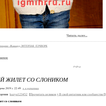
Читать далее...
 спицами -Жаккард-ЭНТЕРЛАК_ПЭЧВОРК
ователю
Й ЖИЛЕТ СО СЛОНИКОМ
арта 2019 г. 22:49
+ в цитатник
бщения
kuzya123452
[
Прочитать целиком
+
В свой цитатник или сообщество!
]
лет со слоником