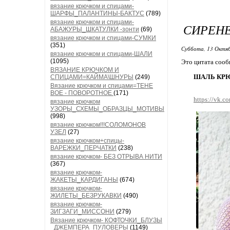
вязание крючком и спицами-
ШАРФЫ_ПАЛАНТИНЫ-БАКТУС
(789)
вязание крючком и спицами-
СИРЕНЕ
АБАЖУРЫ_ШКАТУЛКИ -зонти
(69)
вязание крючком и спицами-СУМКИ
(351)
Суббота, 13 Октяб
вязание крючком и спицами-ШАЛИ
(1095)
Это цитата соо
ВЯЗАНИЕ КРЮЧКОМ И
ШАЛЬ КР
СПИЦАМИ=КАЙМА\ШНУРЫ
(249)
Вязание крючком и спицами=ТЕНЕ
ВОЕ - ПОВОРОТНОЕ
(171)
https://vk.c
вязание крючком
УЗОРЫ_СХЕМЫ_ОБРАЗЦЫ_МОТИВЫ
(998)
вязание крючком!!!СОЛОМОНОВ
УЗЕЛ
(27)
вязание крючком+спицы-
ВАРЕЖКИ_ПЕРЧАТКИ
(238)
вязание крючком- БЕЗ ОТРЫВА НИТИ
(367)
вязание крючком-
ЖАКЕТЫ_КАРДИГАНЫ
(674)
вязание крючком-
ЖИЛЕТЫ_БЕЗРУКАВКИ
(490)
вязание крючком-
ЗИГЗАГИ_МИССОНИ
(279)
Вязание крючком- КОФТОЧКИ_БЛУЗЫ
_ДЖЕМПЕРА_ПУЛОВЕРЫ
(1149)