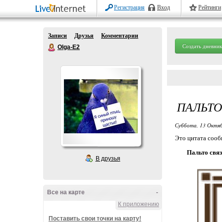
Регистрация
Вход
Рейтинги
Записи
Друзья
Комментарии
Создать дневник
Olga-E2
ПАЛЬТО
Суббота, 13 Октяб
Это цитата соо
Пальто связ
В друзья
Все на карте
-
К приложению
Поставить свои точки на карту!