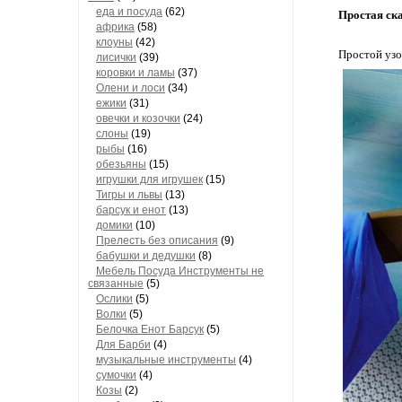
еда и посуда
(62)
Простая ск
африка
(58)
клоуны
(42)
Простой узо
лисички
(39)
коровки и ламы
(37)
Олени и лоси
(34)
ежики
(31)
овечки и козочки
(24)
слоны
(19)
рыбы
(16)
обезьяны
(15)
игрушки для игрушек
(15)
Тигры и львы
(13)
барсук и енот
(13)
домики
(10)
Прелесть без описания
(9)
бабушки и дедушки
(8)
Мебель Посуда Инструменты не
связанные
(5)
Ослики
(5)
Волки
(5)
Белочка Енот Барсук
(5)
Для Барби
(4)
музыкальные инструменты
(4)
сумочки
(4)
Козы
(2)