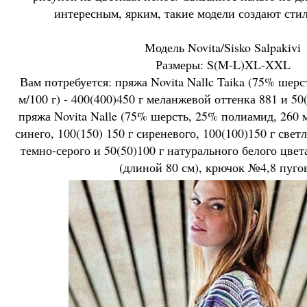
интересным, ярким, такие модели создают стил
Модель Novita/Sisko Salpakivi
Размеры: S(M-L)XL-XXL
Вам потребуется: пряжа Novita Nallc Taika (75% шер
м/100 г) - 400(400)450 г меланжевой оттенка 881 и 50
пряжа Novita Nalle (75% шерсть, 25% полиамид, 260 м/
синего, 100(150) 150 г сиреневого, 100(100)150 г светл
темно-серого и 50(50)100 г натурального белого цве
(длиной 80 см), крючок №4,8 пуго