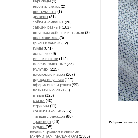
верблюды
(2)
герои из сказок
(2)
инструменты
(1)
драконы
(81)
зайки и компания
(20)
заюшки разные
(163)
игрушкам мебель и интерьер
(8)
инопланитяне
(3)
крысы и хомяки
(92)
куклы
(671)
лошадки
(29)
мишки и волки
(112)
морские животные
(23)
мультики
(225)
насекомые и змеи
(107)
одежда игрушкам
(117)
оформление игрушек
(99)
планеты и облака
(8)
птицы
(226)
свинки
(40)
сердечки
(11)
собачки и кошки
(265)
Тильды с одеждой
(88)
транспорт
(26)
Рубрики:
вязани
чудики
(95)
вязание крючком и спицами-
МУЖЧИНАМ_МАЛЬЧИКАМ
(1585)