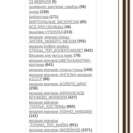
23 ФЕВРАЛЯ
(5)
анимация -картинки -смайлы
(58)
аудио
(158)
библиотека
(171)
ВИРТУАЛЬНЫЕ ЭКСКУРСИИ
(85)
ВСЕ ДЛЯ СВАДЬБЫ
(36)
вышивка-VYSHIVKA
(219)
вязание -крючок-спицы-
АНГОРА_МОХЕР\;С МЕХОМ
(355)
вязание knitting-spokes-
СПИЦЫ_ТОП_БОЛЕРО-ЖИЛЕТ
(842)
Вязание для уюта в доме;
(78)
вязание крючком ЦВЕТЫ-БАБОЧКИ-
картинки
(641)
вязание крючком +спицы+ткань
(169)
вязание крючком -АНГЕЛЫ\=вязание
в СССР
(86)
вязание крючком -БОЛЕРО_ШРАГ
(158)
вязание крючком -ИРЛАНДСКОЕ
КРУЖЕВО_ФРИФОРМ
(427)
вязание крючком
-ПЛАТЬЕ_КОСТЮМЫ
(865)
вязание крючком -ПОНЧО_НАКИДКИ
(141)
вязание крючком
-ТУНИКА_ТОП_МАЙКА
(951)
вязание крючком -ФИЛЕЙНОЕ
(1071)