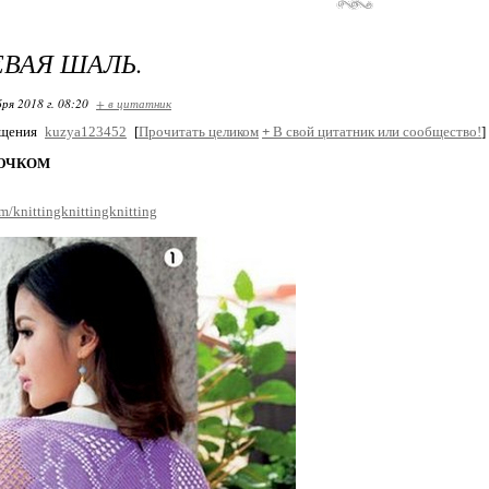
ВАЯ ШАЛЬ.
ря 2018 г. 08:20
+ в цитатник
бщения
kuzya123452
[
Прочитать целиком
+
В свой цитатник или сообщество!
]
ЮЧКОМ
om/knittingknittingknitting