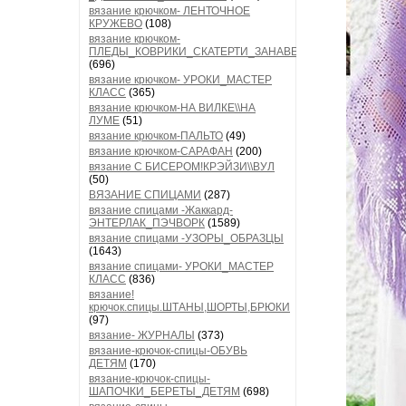
вязание крючком- ЛЕНТОЧНОЕ
КРУЖЕВО
(108)
вязание крючком-
ПЛЕДЫ_КОВРИКИ_СКАТЕРТИ_ЗАНАВЕСКИ
(696)
вязание крючком- УРОКИ_МАСТЕР
КЛАСС
(365)
вязание крючком-НА ВИЛКЕ\\НА
ЛУМЕ
(51)
вязание крючком-ПАЛЬТО
(49)
вязание крючком-САРАФАН
(200)
вязание С БИСЕРОМ!КРЭЙЗИ\\ВУЛ
(50)
ВЯЗАНИЕ СПИЦАМИ
(287)
вязание спицами -Жаккард-
ЭНТЕРЛАК_ПЭЧВОРК
(1589)
вязание спицами -УЗОРЫ_ОБРАЗЦЫ
(1643)
вязание спицами- УРОКИ_МАСТЕР
КЛАСС
(836)
вязание!
крючок.спицы.ШТАНЫ,ШОРТЫ,БРЮКИ
(97)
вязание- ЖУРНАЛЫ
(373)
вязание-крючок-спицы-ОБУВЬ
ДЕТЯМ
(170)
вязание-крючок-спицы-
ШАПОЧКИ_БЕРЕТЫ_ДЕТЯМ
(698)