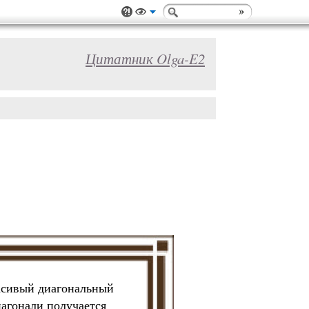
Цитатник Olga-E2
асивый диагональный
иагонали получается