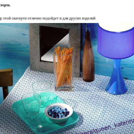
атерть
р этой скатерти отлично подойдет и для других изделий