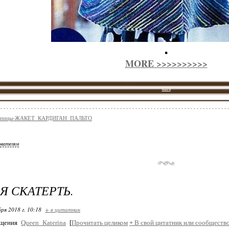
•
MORE >>>>>>>>>>
Nata Vi
-спицы-ЖАКЕТ_КАРДИГАН_ПАЛЬТО
ователям
Я СКАТЕРТЬ.
ря 2018 г. 10:18
+ в цитатник
бщения
Queen_Katerina
[
Прочитать целиком
+
В свой цитатник или сообщество