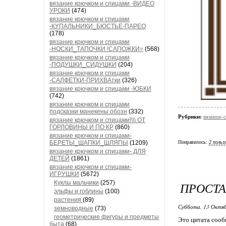
вязание крючком и спицами -ВИДЕО
УРОКИ
(474)
вязание крючком и спицами
-КУПАЛЬНИКИ_БЮСТЬЕ-ПАРЕО
(178)
вязание крючком и спицами
-НОСКИ_ТАПОЧКИ !САПОЖКИ=
(568)
вязание крючком и спицами
-ПОДУШКИ_СИДУШКИ
(204)
вязание крючком и спицами
-САЛФЕТКИ-ПРИХВАтки
(326)
вязание крючком и спицами -ЮБКИ
(742)
вязание крючком и спицами
подсказки манекены обозн
(332)
Рубрики:
вязание
вязание крючком и спицами!\\\ ОТ
ГОРЛОВИНЫ И ПО КР
(860)
вязание крючком и спицами-
БЕРЕТЫ_ШАПКИ_ШЛЯПЫ
(1209)
Понравилось:
2 польз
вязание крючком и спицами- ДЛЯ
ДЕТЕЙ
(1861)
вязание крючком и спицами-
ИГРУШКИ
(5672)
Куклы мальчики
(257)
ПРОСТА
эльфы и гоблины
(100)
растения
(89)
Суббота, 13 Октяб
земноводные
(73)
геометрические фигуры и предметы
Это цитата соо
быта
(68)