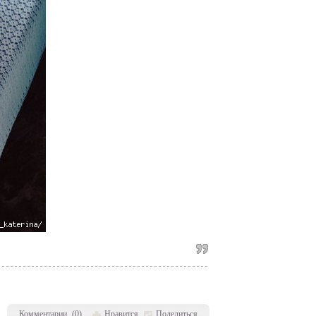
Комментарии
(
0
)
Нравится
Поделиться