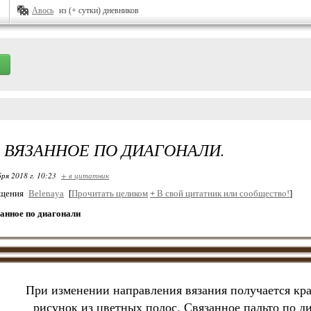
Авось
из (+ сутки) дневников
 ВЯЗАННОЕ ПО ДИАГОНАЛИ.
ря 2018 г. 10:23
+ в цитатник
бщения
Belenaya
[
Прочитать целиком
+
В свой цитатник или сообщество!
]
анное по диагонали
При изменении направления вязания получается кр
рисунок из цветных полос. Связанное пальто по д