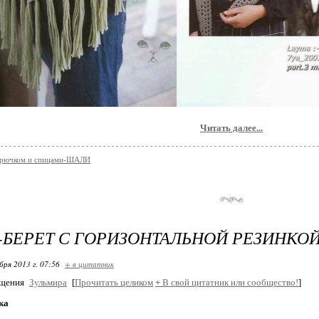
Читать далее...
 крючком и спицами-ШАЛИ
БЕРЕТ С ГОРИЗОНТАЛЬНОЙ РЕЗИНКО
бря 2013 г. 07:56
+ в цитатник
бщения
Зульмира
[
Прочитать целиком
+
В свой цитатник или сообщество!
]
ка