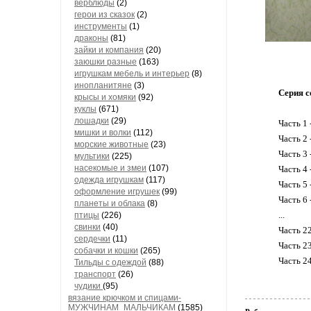
верблюды
(2)
герои из сказок
(2)
инструменты
(1)
драконы
(81)
зайки и компания
(20)
заюшки разные
(163)
игрушкам мебель и интерьер
(8)
инопланитяне
(3)
Серия с
крысы и хомяки
(92)
куклы
(671)
лошадки
(29)
Часть 1 
мишки и волки
(112)
Часть 2 
морские животные
(23)
Часть 3 
мультики
(225)
насекомые и змеи
(107)
Часть 4
одежда игрушкам
(117)
Часть 5 
оформление игрушек
(99)
Часть 6 
планеты и облака
(8)
...
птицы
(226)
свинки
(40)
Часть 2
сердечки
(11)
Часть 2
собачки и кошки
(265)
Часть 2
Тильды с одеждой
(88)
транспорт
(26)
чудики
(95)
вязание крючком и спицами-
МУЖЧИНАМ_МАЛЬЧИКАМ
(1585)