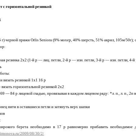
т с горизонтальной резинкой
6
5 г) черной пряжи Orlis Seniora (9% мохер, 40% шерсть, 51% акрил, 105м/50г);
ор:
ая резинка 2х2 (1-й р — лиц. петли, 2-й р — изн. петли, 3-й р — изн. петли, 4-й 
ь
аботы:
и вязать резинкой 1х1 16 р
 вязать горизонтальной резинкой 2х2
 69 — 84 р лицевой гладью, провязывая в каждом лицевом ряду: *л. п., л. п., 2
онец нити в оставшиеся петли и затянуть верх шапки
шов
:
широкого берета необходимо в 17 р равномерно прибавить необходимое д
filimonova.ru/2009/08/30/2/