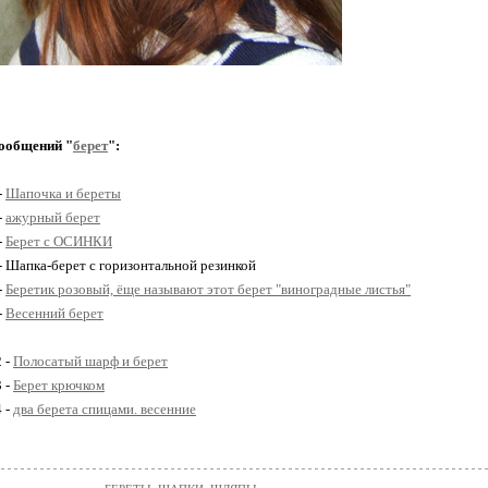
ообщений "
берет
":
-
Шапочка и береты
-
ажурный берет
-
Берет с ОСИНКИ
 - Шапка-берет с горизонтальной резинкой
-
Беретик розовый, ёще называют этот берет "виноградные листья"
-
Весенний берет
2 -
Полосатый шарф и берет
3 -
Берет крючком
4 -
два берета спицами. весенние