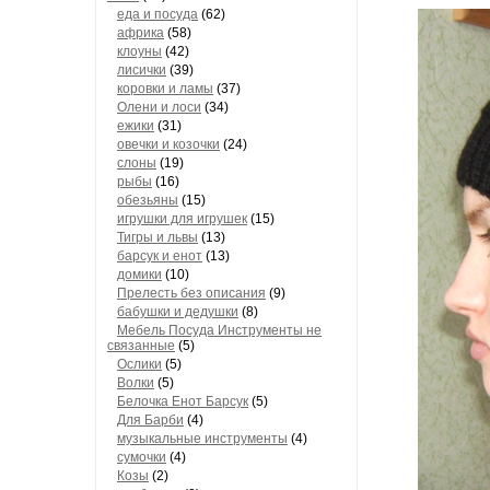
еда и посуда
(62)
африка
(58)
клоуны
(42)
лисички
(39)
коровки и ламы
(37)
Олени и лоси
(34)
ежики
(31)
овечки и козочки
(24)
слоны
(19)
рыбы
(16)
обезьяны
(15)
игрушки для игрушек
(15)
Тигры и львы
(13)
барсук и енот
(13)
домики
(10)
Прелесть без описания
(9)
бабушки и дедушки
(8)
Мебель Посуда Инструменты не
связанные
(5)
Ослики
(5)
Волки
(5)
Белочка Енот Барсук
(5)
Для Барби
(4)
музыкальные инструменты
(4)
сумочки
(4)
Козы
(2)