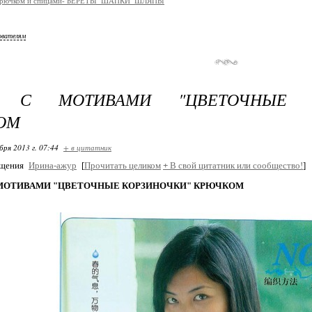
 крючком и спицами- БЕРЕТЫ_ШАПКИ_ШЛЯПЫ
ователям
Т С МОТИВАМИ "ЦВЕТОЧНЫЕ К
ОМ
бря 2013 г. 07:44
+ в цитатник
бщения
Ирина-ажур
[
Прочитать целиком
+
В свой цитатник или сообщество!
]
 МОТИВАМИ "ЦВЕТОЧНЫЕ КОРЗИНОЧКИ" КРЮЧКОМ