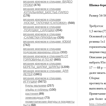
вязание крючком и спицами -ВИДЕО
УРОКИ
(474)
Шапка-бере
вязание крючком и спицами
-КУПАЛЬНИКИ_БЮСТЬЕ-ПАРЕО
Размер 54-5
(178)
вязание крючком и спицами
-НОСКИ_ТАПОЧКИ !САПОЖКИ=
(568)
Требуется:
вязание крючком и спицами
-ПОДУШКИ_СИДУШКИ
(204)
1,5 мотка (7
вязание крючком и спицами
Основной уз
-САЛФЕТКИ-ПРИХВАтки
(326)
резинка 1х1
вязание крючком и спицами -ЮБКИ
(742)
горизонтальн
вязание крючком и спицами
лицевая глад
подсказки манекены обозн
(332)
вязание крючком и спицами!\\\ ОТ
Описание р
ГОРЛОВИНЫ И ПО КР
(860)
набрать 95п 
вязание крючком и спицами-
БЕРЕТЫ_ШАПКИ_ШЛЯПЫ
(1209)
17 — 68 р —
вязание крючком и спицами- ДЛЯ
далее вязать
ДЕТЕЙ
(1861)
Сборка:
вязание крючком и спицами-
ИГРУШКИ
(5672)
протянуть к
Куклы мальчики
(257)
выполнить 
эльфы и гоблины
(100)
Примечание
растения
(89)
земноводные
(73)
для более 
геометрические фигуры и предметы
http://irina
быта
(68)