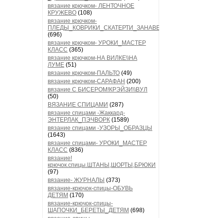
вязание крючком- ЛЕНТОЧНОЕ
КРУЖЕВО
(108)
вязание крючком-
ПЛЕДЫ_КОВРИКИ_СКАТЕРТИ_ЗАНАВЕСКИ
(696)
вязание крючком- УРОКИ_МАСТЕР
КЛАСС
(365)
вязание крючком-НА ВИЛКЕ\\НА
ЛУМЕ
(51)
вязание крючком-ПАЛЬТО
(49)
вязание крючком-САРАФАН
(200)
вязание С БИСЕРОМ!КРЭЙЗИ\\ВУЛ
(50)
ВЯЗАНИЕ СПИЦАМИ
(287)
вязание спицами -Жаккард-
ЭНТЕРЛАК_ПЭЧВОРК
(1589)
вязание спицами -УЗОРЫ_ОБРАЗЦЫ
(1643)
вязание спицами- УРОКИ_МАСТЕР
КЛАСС
(836)
вязание!
крючок.спицы.ШТАНЫ,ШОРТЫ,БРЮКИ
(97)
вязание- ЖУРНАЛЫ
(373)
вязание-крючок-спицы-ОБУВЬ
ДЕТЯМ
(170)
вязание-крючок-спицы-
ШАПОЧКИ_БЕРЕТЫ_ДЕТЯМ
(698)