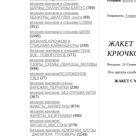
Рубрики:
вязание
вязание крючком и спицами-
ШАРФЫ_ПАЛАНТИНЫ-БАКТУС
(789)
вязание крючком и спицами-
Понравилось:
3 польз
АБАЖУРЫ_ШКАТУЛКИ -зонти
(69)
вязание крючком и спицами-СУМКИ
(351)
вязание крючком и спицами-ШАЛИ
(1095)
ЖАКЕ
ВЯЗАНИЕ КРЮЧКОМ И
СПИЦАМИ=КАЙМА\ШНУРЫ
(249)
КРЮЧК
Вязание крючком и спицами=ТЕНЕ
ВОЕ - ПОВОРОТНОЕ
(171)
вязание крючком
Вторник, 24 Сентя
УЗОРЫ_СХЕМЫ_ОБРАЗЦЫ_МОТИВЫ
(998)
Это цитата соо
вязание крючком!!!СОЛОМОНОВ
УЗЕЛ
(27)
ЖАКЕТ С
вязание крючком+спицы-
ВАРЕЖКИ_ПЕРЧАТКИ
(238)
вязание крючком- БЕЗ ОТРЫВА НИТИ
(367)
вязание крючком-
ЖАКЕТЫ_КАРДИГАНЫ
(674)
вязание крючком-
ЖИЛЕТЫ_БЕЗРУКАВКИ
(490)
вязание крючком-
ЗИГЗАГИ_МИССОНИ
(279)
Вязание крючком- КОФТОЧКИ_БЛУЗЫ
_ДЖЕМПЕРА_ПУЛОВЕРЫ
(1149)