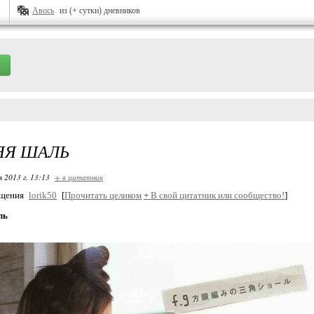
Авось
из (+ сутки) дневников
ЯЯ ШАЛЬ
я 2013 г. 13:13
+ в цитатник
бщения
lorik50
[
Прочитать целиком
+
В свой цитатник или сообщество!
]
ль