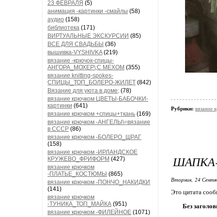
23 ФЕВРАЛЯ
(5)
анимация -картинки -смайлы
(58)
аудио
(158)
библиотека
(171)
ВИРТУАЛЬНЫЕ ЭКСКУРСИИ
(85)
ВСЕ ДЛЯ СВАДЬБЫ
(36)
вышивка-VYSHIVKA
(219)
вязание -крючок-спицы-
АНГОРА_МОХЕР\;С МЕХОМ
(355)
вязание knitting-spokes-
СПИЦЫ_ТОП_БОЛЕРО-ЖИЛЕТ
(842)
Вязание для уюта в доме;
(78)
вязание крючком ЦВЕТЫ-БАБОЧКИ-
картинки
(641)
Рубрики:
вязание
вязание крючком +спицы+ткань
(169)
вязание крючком -АНГЕЛЫ\=вязание
в СССР
(86)
вязание крючком -БОЛЕРО_ШРАГ
(158)
вязание крючком -ИРЛАНДСКОЕ
ШАПКА-
КРУЖЕВО_ФРИФОРМ
(427)
вязание крючком
-ПЛАТЬЕ_КОСТЮМЫ
(865)
Вторник, 24 Сентя
вязание крючком -ПОНЧО_НАКИДКИ
(141)
Это цитата соо
вязание крючком
-ТУНИКА_ТОП_МАЙКА
(951)
Без заголов
вязание крючком -ФИЛЕЙНОЕ
(1071)