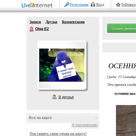
Регистрация
Вход
Рейтинги
Записи
Друзья
Комментарии
Создать дневник
Olga-E2
ОСЕНН
Среда, 25 Сентябр
Это цитата соо
осенняя ша
В друзья
Все на карте
-
К приложению
Поставить свои точки на карту!